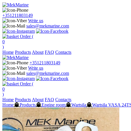
+351211803149
Write us
sales@mekmarine.com
Order (
0
)
Home
Products
About
FAQ
Contacts
+351211803149
Write us
sales@mekmarine.com
Order (
0
)
Home
Products
About
FAQ
Contacts
Home
Products
Engine room
Wartsila
Wartsila VASA 24T