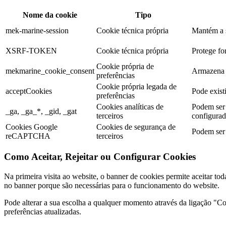
Nome da cookie
Tipo
mek-marine-session
Cookie técnica própria
Mantém a s
XSRF-TOKEN
Cookie técnica própria
Protege for
Cookie própria de
mekmarine_cookie_consent
Armazena a
preferências
Cookie própria legada de
acceptCookies
Pode existi
preferências
Cookies analíticas de
Podem ser 
_ga, _ga_*, _gid, _gat
terceiros
configurada
Cookies Google
Cookies de segurança de
Podem ser 
reCAPTCHA
terceiros
Como Aceitar, Rejeitar ou Configurar Cookies
Na primeira visita ao website, o banner de cookies permite aceitar tod
no banner porque são necessárias para o funcionamento do website.
Pode alterar a sua escolha a qualquer momento através da ligação "Coo
preferências atualizadas.