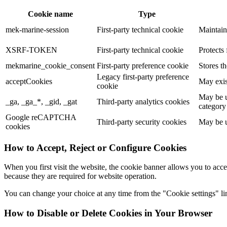
Cookie name
Type
mek-marine-session
First-party technical cookie
Maintain
XSRF-TOKEN
First-party technical cookie
Protects 
mekmarine_cookie_consent
First-party preference cookie
Stores t
Legacy first-party preference
acceptCookies
May exis
cookie
May be u
_ga, _ga_*, _gid, _gat
Third-party analytics cookies
category
Google reCAPTCHA
Third-party security cookies
May be u
cookies
How to Accept, Reject or Configure Cookies
When you first visit the website, the cookie banner allows you to acce
because they are required for website operation.
You can change your choice at any time from the "Cookie settings" lin
How to Disable or Delete Cookies in Your Browser