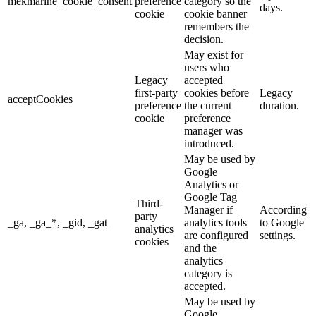
mekmarine_cookie_consent
preference
category so the
days.
cookie
cookie banner
remembers the
decision.
May exist for
users who
Legacy
accepted
first-party
cookies before
Legacy
acceptCookies
preference
the current
duration.
cookie
preference
manager was
introduced.
May be used by
Google
Analytics or
Google Tag
Third-
Manager if
According
party
_ga, _ga_*, _gid, _gat
analytics tools
to Google
analytics
are configured
settings.
cookies
and the
analytics
category is
accepted.
May be used by
Google