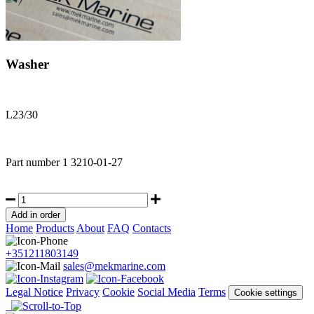
Washer
L23/30
Part number
1 3210-01-27
Home
Products
About
FAQ
Contacts
+351211803149
sales@mekmarine.com
Legal Notice
Privacy
Cookie
Social Media
Terms
Cookie settings