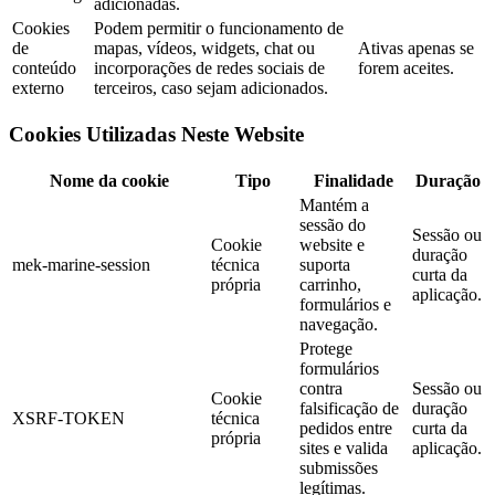
adicionadas.
Cookies
Podem permitir o funcionamento de
de
mapas, vídeos, widgets, chat ou
Ativas apenas se
conteúdo
incorporações de redes sociais de
forem aceites.
externo
terceiros, caso sejam adicionados.
Cookies Utilizadas Neste Website
Nome da cookie
Tipo
Finalidade
Duração
Mantém a
sessão do
Sessão ou
Cookie
website e
duração
mek-marine-session
técnica
suporta
curta da
própria
carrinho,
aplicação.
formulários e
navegação.
Protege
formulários
contra
Sessão ou
Cookie
falsificação de
duração
XSRF-TOKEN
técnica
pedidos entre
curta da
própria
sites e valida
aplicação.
submissões
legítimas.