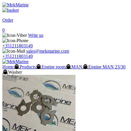
Order
0
Write us
+351211803149
sales@mekmarine.com
+351211803149
Home
Products
Engine room
MAN
Engine MAN 23/30
Washer