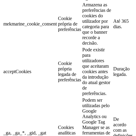
Armazena as
preferências de
cookies do
Cookie
utilizador por
Até 365
mekmarine_cookie_consent
própria de
categoria para
dias.
preferências
que o banner
recorde a
decisão.
Pode existir
para
utilizadores
Cookie
que aceitaram
própria
Duração
acceptCookies
cookies antes
legada de
legada.
da introdução
preferências
do atual gestor
de
preferências.
Podem ser
utilizadas pelo
Google
Analytics ou
De
Google Tag
acordo
Cookies
Manager se as
com as
_ga, _ga_*, _gid, _gat
analíticas
ferramentas de
definições