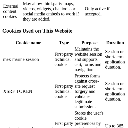
May allow third-party maps,
External
videos, widgets, chat tools or
Only active if
content
social media embeds to work if
accepted.
cookies
they are added.
Cookies Used on This Website
Cookie name
Type
Purpose
Duration
Maintains the
Session or
First-party
website session
short-term
mek-marine-session
technical
and supports
application
cookie
cart, forms and
duration.
navigation.
Protects forms
against cross-
Session or
First-party
site request
short-term
XSRF-TOKEN
technical
forgery and
application
cookie
validates
duration.
legitimate
submissions.
Stores the user's
cookie
First-party
preferences by
Up to 365