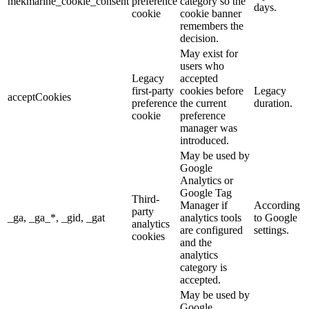
mekmarine_cookie_consent
preference
category so the
days.
cookie
cookie banner
remembers the
decision.
May exist for
users who
Legacy
accepted
first-party
cookies before
Legacy
acceptCookies
preference
the current
duration.
cookie
preference
manager was
introduced.
May be used by
Google
Analytics or
Google Tag
Third-
Manager if
According
party
_ga, _ga_*, _gid, _gat
analytics tools
to Google
analytics
are configured
settings.
cookies
and the
analytics
category is
accepted.
May be used by
Google