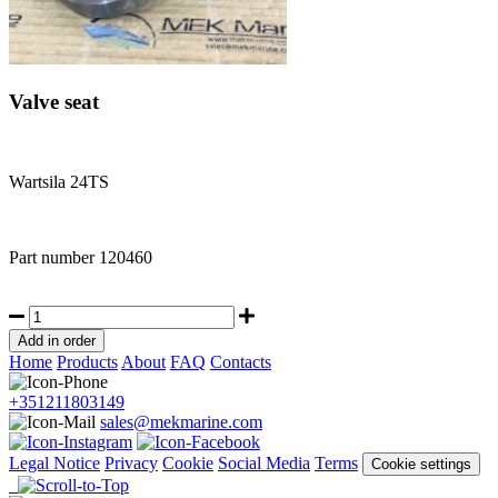
Valve seat
Wartsila 24TS
Part number
120460
Home
Products
About
FAQ
Contacts
+351211803149
sales@mekmarine.com
Legal Notice
Privacy
Cookie
Social Media
Terms
Cookie settings