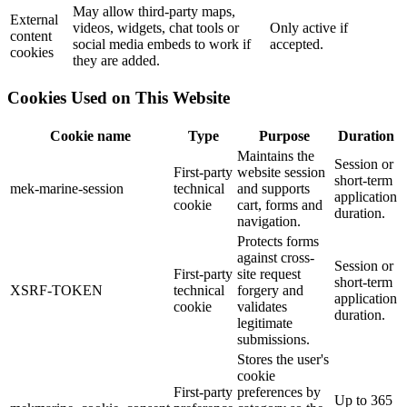
May allow third-party maps,
External
videos, widgets, chat tools or
Only active if
content
social media embeds to work if
accepted.
cookies
they are added.
Cookies Used on This Website
Cookie name
Type
Purpose
Duration
Maintains the
Session or
First-party
website session
short-term
mek-marine-session
technical
and supports
application
cookie
cart, forms and
duration.
navigation.
Protects forms
against cross-
Session or
First-party
site request
short-term
XSRF-TOKEN
technical
forgery and
application
cookie
validates
duration.
legitimate
submissions.
Stores the user's
cookie
First-party
preferences by
Up to 365