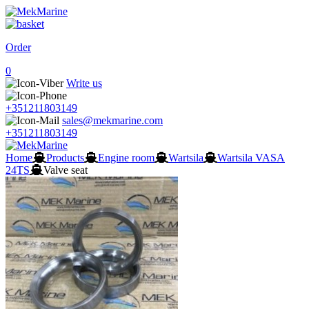
Order
0
Write us
+351211803149
sales@mekmarine.com
+351211803149
Home
Products
Engine room
Wartsila
Wartsila VASA
24TS
Valve seat