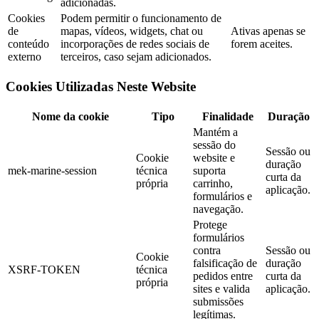
adicionadas.
Cookies
Podem permitir o funcionamento de
de
mapas, vídeos, widgets, chat ou
Ativas apenas se
conteúdo
incorporações de redes sociais de
forem aceites.
externo
terceiros, caso sejam adicionados.
Cookies Utilizadas Neste Website
Nome da cookie
Tipo
Finalidade
Duração
Mantém a
sessão do
Sessão ou
Cookie
website e
duração
mek-marine-session
técnica
suporta
curta da
própria
carrinho,
aplicação.
formulários e
navegação.
Protege
formulários
contra
Sessão ou
Cookie
falsificação de
duração
XSRF-TOKEN
técnica
pedidos entre
curta da
própria
sites e valida
aplicação.
submissões
legítimas.