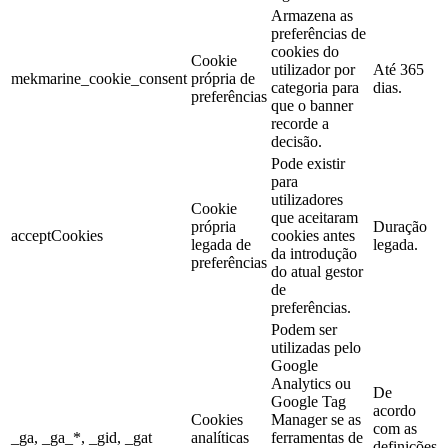
Armazena as
preferências de
cookies do
Cookie
utilizador por
Até 365
mekmarine_cookie_consent
própria de
categoria para
dias.
preferências
que o banner
recorde a
decisão.
Pode existir
para
utilizadores
Cookie
que aceitaram
própria
Duração
acceptCookies
cookies antes
legada de
legada.
da introdução
preferências
do atual gestor
de
preferências.
Podem ser
utilizadas pelo
Google
Analytics ou
De
Google Tag
acordo
Cookies
Manager se as
com as
_ga, _ga_*, _gid, _gat
analíticas
ferramentas de
definições