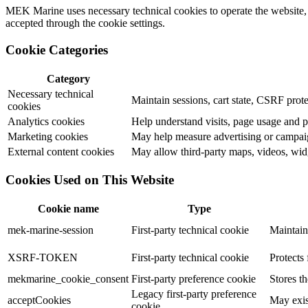
MEK Marine uses necessary technical cookies to operate the website, c
accepted through the cookie settings.
Cookie Categories
Category
Necessary technical
Maintain sessions, cart state, CSRF prote
cookies
Analytics cookies
Help understand visits, page usage and 
Marketing cookies
May help measure advertising or campaig
External content cookies
May allow third-party maps, videos, widg
Cookies Used on This Website
Cookie name
Type
mek-marine-session
First-party technical cookie
Maintain
XSRF-TOKEN
First-party technical cookie
Protects 
mekmarine_cookie_consent
First-party preference cookie
Stores t
Legacy first-party preference
acceptCookies
May exis
cookie