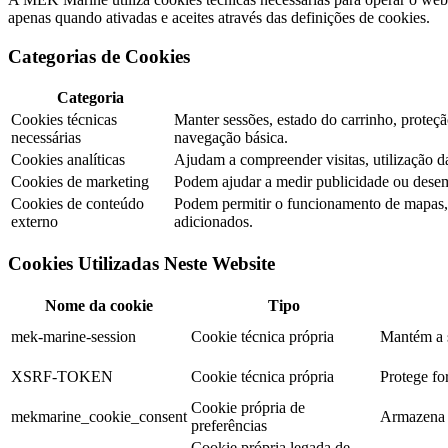
apenas quando ativadas e aceites através das definições de cookies.
Categorias de Cookies
Categoria
Cookies técnicas
Manter sessões, estado do carrinho, prote
necessárias
navegação básica.
Cookies analíticas
Ajudam a compreender visitas, utilização 
Cookies de marketing
Podem ajudar a medir publicidade ou dese
Cookies de conteúdo
Podem permitir o funcionamento de mapas, v
externo
adicionados.
Cookies Utilizadas Neste Website
Nome da cookie
Tipo
mek-marine-session
Cookie técnica própria
Mantém a s
XSRF-TOKEN
Cookie técnica própria
Protege for
Cookie própria de
mekmarine_cookie_consent
Armazena a
preferências
Cookie própria legada de