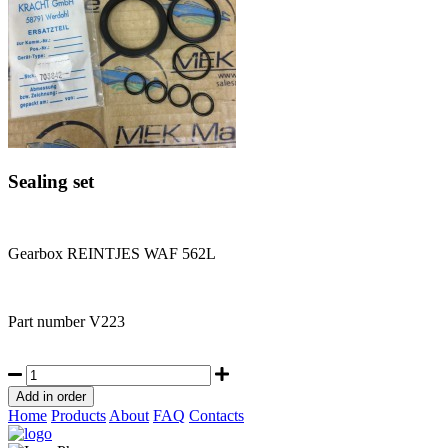
Sealing set
Gearbox REINTJES WAF 562L
Part number
V223
Home
Products
About
FAQ
Contacts