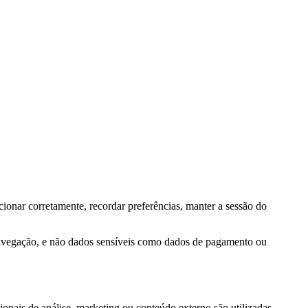
ionar corretamente, recordar preferências, manter a sessão do
navegação, e não dados sensíveis como dados de pagamento ou
onais de análise, marketing ou conteúdo externo são utilizadas