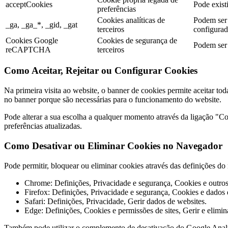
acceptCookies
Pode existi
preferências
Cookies analíticas de
Podem ser 
_ga, _ga_*, _gid, _gat
terceiros
configurada
Cookies Google
Cookies de segurança de
Podem ser 
reCAPTCHA
terceiros
Como Aceitar, Rejeitar ou Configurar Cookies
Na primeira visita ao website, o banner de cookies permite aceitar tod
no banner porque são necessárias para o funcionamento do website.
Pode alterar a sua escolha a qualquer momento através da ligação "Coo
preferências atualizadas.
Como Desativar ou Eliminar Cookies no Navegador
Pode permitir, bloquear ou eliminar cookies através das definições 
Chrome: Definições, Privacidade e segurança, Cookies e outros 
Firefox: Definições, Privacidade e segurança, Cookies e dados d
Safari: Definições, Privacidade, Gerir dados de websites.
Edge: Definições, Cookies e permissões de sites, Gerir e elimin
Também pode utilizar o complemento de desativação do Google Anal