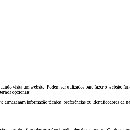
ndo visita um website. Podem ser utilizados para fazer o website func
xternos opcionais.
e armazenam informação técnica, preferências ou identificadores de 
ite, carrinho, formulários e funcionalidades de segurança. Cookies opci