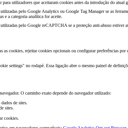
r para utilizadores que aceitaram cookies antes da introdução do atual g
utilizadas pelo Google Analytics ou Google Tag Manager se as ferrame
s e a categoria analítica for aceite.
utilizadas pelo Google reCAPTCHA se a proteção anti-abuso estiver at
as as cookies, rejeitar cookies opcionais ou configurar preferências por
kie settings" no rodapé. Essa ligação abre o mesmo painel de definiçõe
do navegador. O caminho exato depende do navegador utilizado:
dados de sites.
e sites.
ar cookies.
ytics em navegadores compatíveis:
Google Analytics Opt-out Browser