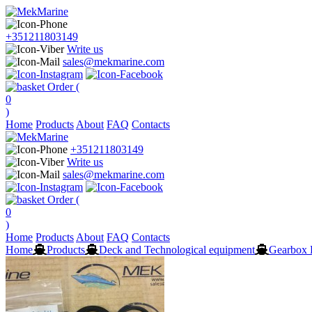
+351211803149
Write us
sales@mekmarine.com
Order (
0
)
Home
Products
About
FAQ
Contacts
+351211803149
Write us
sales@mekmarine.com
Order (
0
)
Home
Products
About
FAQ
Contacts
Home
Products
Deck and Technological equipment
Gearbox