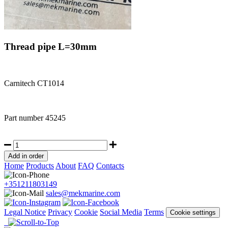
Thread pipe L=30mm
Carnitech CT1014
Part number
45245
Home
Products
About
FAQ
Contacts
+351211803149
sales@mekmarine.com
Legal Notice
Privacy
Cookie
Social Media
Terms
Cookie settings