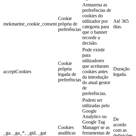
Armazena as
preferências de
cookies do
Cookie
utilizador por
Até 365
mekmarine_cookie_consent
própria de
categoria para
dias.
preferências
que o banner
recorde a
decisão.
Pode existir
para
utilizadores
Cookie
que aceitaram
própria
Duração
acceptCookies
cookies antes
legada de
legada.
da introdução
preferências
do atual gestor
de
preferências.
Podem ser
utilizadas pelo
Google
Analytics ou
De
Google Tag
acordo
Cookies
Manager se as
com as
_ga, _ga_*, _gid, _gat
analíticas
ferramentas de
definições