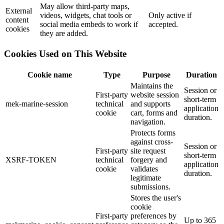
May allow third-party maps,
External
videos, widgets, chat tools or
Only active if
content
social media embeds to work if
accepted.
cookies
they are added.
Cookies Used on This Website
Cookie name
Type
Purpose
Duration
Maintains the
Session or
First-party
website session
short-term
mek-marine-session
technical
and supports
application
cookie
cart, forms and
duration.
navigation.
Protects forms
against cross-
Session or
First-party
site request
short-term
XSRF-TOKEN
technical
forgery and
application
cookie
validates
duration.
legitimate
submissions.
Stores the user's
cookie
First-party
preferences by
Up to 365