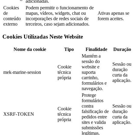
adicionadas.
Cookies
Podem permitir o funcionamento de
de
mapas, vídeos, widgets, chat ou
Ativas apenas se
conteúdo
incorporações de redes sociais de
forem aceites.
externo
terceiros, caso sejam adicionados.
Cookies Utilizadas Neste Website
Nome da cookie
Tipo
Finalidade
Duração
Mantém a
sessão do
Sessão ou
Cookie
website e
duração
mek-marine-session
técnica
suporta
curta da
própria
carrinho,
aplicação.
formulários e
navegação.
Protege
formulários
contra
Sessão ou
Cookie
falsificação de
duração
XSRF-TOKEN
técnica
pedidos entre
curta da
própria
sites e valida
aplicação.
submissões
legítimas.