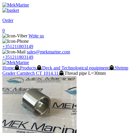
Order
0
Write us
+351211803149
sales@mekmarine.com
+351211803149
Home
Products
Deck and Technological equipment
Shrimp
Grader Carnitech CT 1014.11
Thread pipe L=30mm