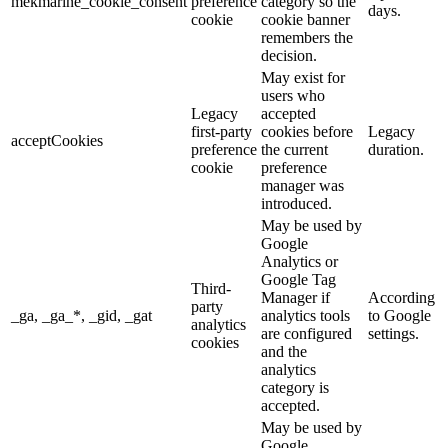
mekmarine_cookie_consent
preference
category so the
days.
cookie
cookie banner
remembers the
decision.
May exist for
users who
Legacy
accepted
first-party
cookies before
Legacy
acceptCookies
preference
the current
duration.
cookie
preference
manager was
introduced.
May be used by
Google
Analytics or
Google Tag
Third-
Manager if
According
party
_ga, _ga_*, _gid, _gat
analytics tools
to Google
analytics
are configured
settings.
cookies
and the
analytics
category is
accepted.
May be used by
Google