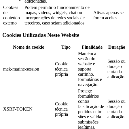
adicionadas.
Cookies
Podem permitir o funcionamento de
de
mapas, vídeos, widgets, chat ou
Ativas apenas se
conteúdo
incorporações de redes sociais de
forem aceites.
externo
terceiros, caso sejam adicionados.
Cookies Utilizadas Neste Website
Nome da cookie
Tipo
Finalidade
Duração
Mantém a
sessão do
Sessão ou
Cookie
website e
duração
mek-marine-session
técnica
suporta
curta da
própria
carrinho,
aplicação.
formulários e
navegação.
Protege
formulários
contra
Sessão ou
Cookie
falsificação de
duração
XSRF-TOKEN
técnica
pedidos entre
curta da
própria
sites e valida
aplicação.
submissões
legítimas.