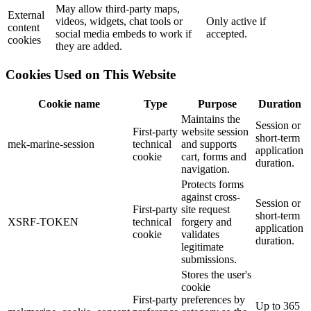
May allow third-party maps,
External
videos, widgets, chat tools or
Only active if
content
social media embeds to work if
accepted.
cookies
they are added.
Cookies Used on This Website
Cookie name
Type
Purpose
Duration
Maintains the
Session or
First-party
website session
short-term
mek-marine-session
technical
and supports
application
cookie
cart, forms and
duration.
navigation.
Protects forms
against cross-
Session or
First-party
site request
short-term
XSRF-TOKEN
technical
forgery and
application
cookie
validates
duration.
legitimate
submissions.
Stores the user's
cookie
First-party
preferences by
Up to 365