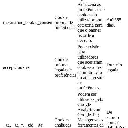
Armazena as
preferências de
cookies do
Cookie
utilizador por
Até 365
mekmarine_cookie_consent
própria de
categoria para
dias.
preferências
que o banner
recorde a
decisão.
Pode existir
para
utilizadores
Cookie
que aceitaram
própria
Duração
acceptCookies
cookies antes
legada de
legada.
da introdução
preferências
do atual gestor
de
preferências.
Podem ser
utilizadas pelo
Google
Analytics ou
De
Google Tag
acordo
Cookies
Manager se as
com as
_ga, _ga_*, _gid, _gat
analíticas
ferramentas de
definições