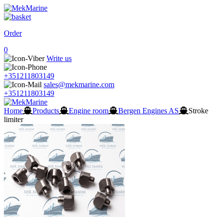
Order
0
Write us
+351211803149
sales@mekmarine.com
+351211803149
Home
Products
Engine room
Bergen Engines AS
Stroke
limiter