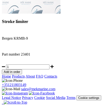
Stroke limiter
Bergen KRMB-9
Part number
23401
Home
Products
About
FAQ
Contacts
+351211803149
sales@mekmarine.com
Legal Notice
Privacy
Cookie
Social Media
Terms
Cookie settings