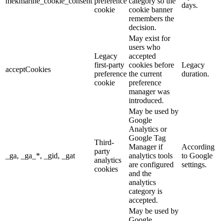
mekmarine_cookie_consent
preference
category so the
days.
cookie
cookie banner
remembers the
decision.
May exist for
users who
Legacy
accepted
first-party
cookies before
Legacy
acceptCookies
preference
the current
duration.
cookie
preference
manager was
introduced.
May be used by
Google
Analytics or
Google Tag
Third-
Manager if
According
party
_ga, _ga_*, _gid, _gat
analytics tools
to Google
analytics
are configured
settings.
cookies
and the
analytics
category is
accepted.
May be used by
Google