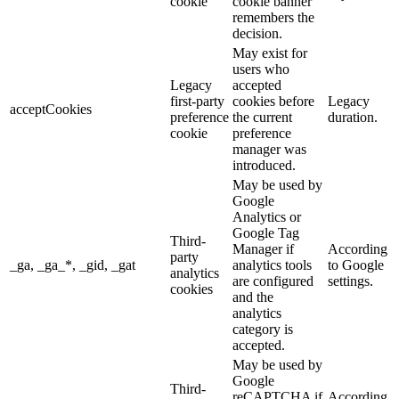
cookie
cookie banner
remembers the
decision.
May exist for
users who
Legacy
accepted
first-party
cookies before
Legacy
acceptCookies
preference
the current
duration.
cookie
preference
manager was
introduced.
May be used by
Google
Analytics or
Google Tag
Third-
Manager if
According
party
_ga, _ga_*, _gid, _gat
analytics tools
to Google
analytics
are configured
settings.
cookies
and the
analytics
category is
accepted.
May be used by
Google
Third-
reCAPTCHA if
According