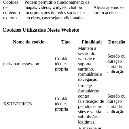
Cookies
Podem permitir o funcionamento de
de
mapas, vídeos, widgets, chat ou
Ativas apenas se
conteúdo
incorporações de redes sociais de
forem aceites.
externo
terceiros, caso sejam adicionados.
Cookies Utilizadas Neste Website
Nome da cookie
Tipo
Finalidade
Duração
Mantém a
sessão do
Sessão ou
Cookie
website e
duração
mek-marine-session
técnica
suporta
curta da
própria
carrinho,
aplicação.
formulários e
navegação.
Protege
formulários
contra
Sessão ou
Cookie
falsificação de
duração
XSRF-TOKEN
técnica
pedidos entre
curta da
própria
sites e valida
aplicação.
submissões
legítimas.
Armazena as