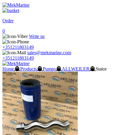
Order
0
Write us
+351211803149
sales@mekmarine.com
+351211803149
Home
Products
Pumps
ALLWEILER
Stator