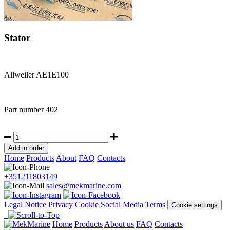
Stator
Allweiler AE1E100
Part number
402
Home
Products
About
FAQ
Contacts
+351211803149
sales@mekmarine.com
Legal Notice
Privacy
Cookie
Social Media
Terms
Cookie settings
Home
Products
About us
FAQ
Contacts