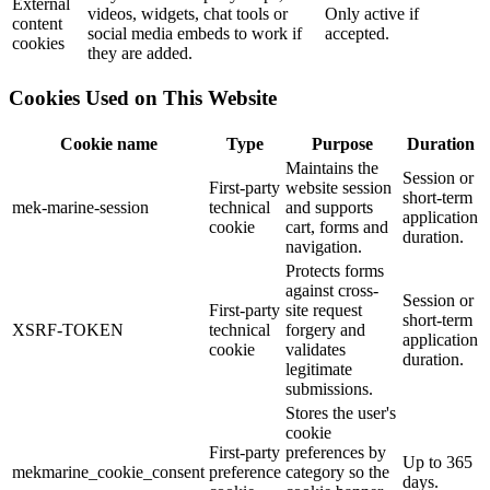
External
videos, widgets, chat tools or
Only active if
content
social media embeds to work if
accepted.
cookies
they are added.
Cookies Used on This Website
Cookie name
Type
Purpose
Duration
Maintains the
Session or
First-party
website session
short-term
mek-marine-session
technical
and supports
application
cookie
cart, forms and
duration.
navigation.
Protects forms
against cross-
Session or
First-party
site request
short-term
XSRF-TOKEN
technical
forgery and
application
cookie
validates
duration.
legitimate
submissions.
Stores the user's
cookie
First-party
preferences by
Up to 365
mekmarine_cookie_consent
preference
category so the
days.