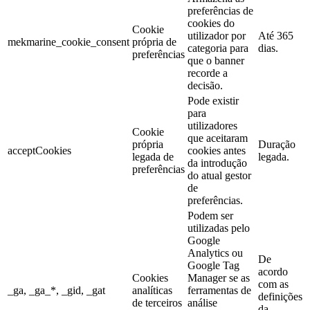
preferências de
cookies do
Cookie
utilizador por
Até 365
mekmarine_cookie_consent
própria de
categoria para
dias.
preferências
que o banner
recorde a
decisão.
Pode existir
para
utilizadores
Cookie
que aceitaram
própria
Duração
acceptCookies
cookies antes
legada de
legada.
da introdução
preferências
do atual gestor
de
preferências.
Podem ser
utilizadas pelo
Google
Analytics ou
De
Google Tag
acordo
Cookies
Manager se as
com as
_ga, _ga_*, _gid, _gat
analíticas
ferramentas de
definições
de terceiros
análise
da