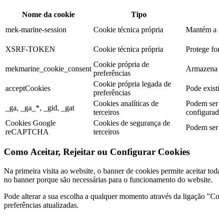
Nome da cookie
Tipo
mek-marine-session
Cookie técnica própria
Mantém a s
XSRF-TOKEN
Cookie técnica própria
Protege for
Cookie própria de
mekmarine_cookie_consent
Armazena a
preferências
Cookie própria legada de
acceptCookies
Pode existi
preferências
Cookies analíticas de
Podem ser 
_ga, _ga_*, _gid, _gat
terceiros
configurada
Cookies Google
Cookies de segurança de
Podem ser 
reCAPTCHA
terceiros
Como Aceitar, Rejeitar ou Configurar Cookies
Na primeira visita ao website, o banner de cookies permite aceitar tod
no banner porque são necessárias para o funcionamento do website.
Pode alterar a sua escolha a qualquer momento através da ligação "Coo
preferências atualizadas.