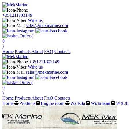
+351211803149
Write us
sales@mekmarine.com
Order (
0
)
Home
Products
About
FAQ
Contacts
+351211803149
Write us
sales@mekmarine.com
Order (
0
)
Home
Products
About
FAQ
Contacts
Home
Products
Engine room
Wartsila
Wichmann
WX28