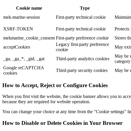
Cookie name
Type
mek-marine-session
First-party technical cookie
Maintain
XSRF-TOKEN
First-party technical cookie
Protects 
mekmarine_cookie_consent
First-party preference cookie
Stores t
Legacy first-party preference
acceptCookies
May exis
cookie
May be u
_ga, _ga_*, _gid, _gat
Third-party analytics cookies
category
Google reCAPTCHA
Third-party security cookies
May be u
cookies
How to Accept, Reject or Configure Cookies
When you first visit the website, the cookie banner allows you to acce
because they are required for website operation.
You can change your choice at any time from the "Cookie settings" lin
How to Disable or Delete Cookies in Your Browser