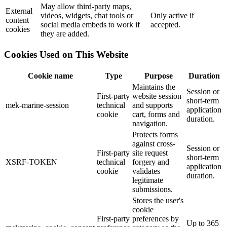
May allow third-party maps,
External
videos, widgets, chat tools or
Only active if
content
social media embeds to work if
accepted.
cookies
they are added.
Cookies Used on This Website
Cookie name
Type
Purpose
Duration
Maintains the
Session or
First-party
website session
short-term
mek-marine-session
technical
and supports
application
cookie
cart, forms and
duration.
navigation.
Protects forms
against cross-
Session or
First-party
site request
short-term
XSRF-TOKEN
technical
forgery and
application
cookie
validates
duration.
legitimate
submissions.
Stores the user's
cookie
First-party
preferences by
Up to 365