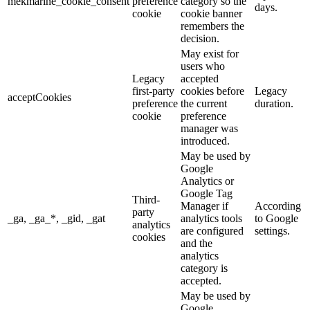
mekmarine_cookie_consent
preference
category so the
days.
cookie
cookie banner
remembers the
decision.
May exist for
users who
Legacy
accepted
first-party
cookies before
Legacy
acceptCookies
preference
the current
duration.
cookie
preference
manager was
introduced.
May be used by
Google
Analytics or
Google Tag
Third-
Manager if
According
party
_ga, _ga_*, _gid, _gat
analytics tools
to Google
analytics
are configured
settings.
cookies
and the
analytics
category is
accepted.
May be used by
Google