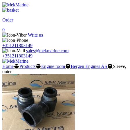
Order
0
Write us
+351211803149
sales@mekmarine.com
+351211803149
Home
Products
Engine room
Bergen Engines AS
Sleeve,
outer