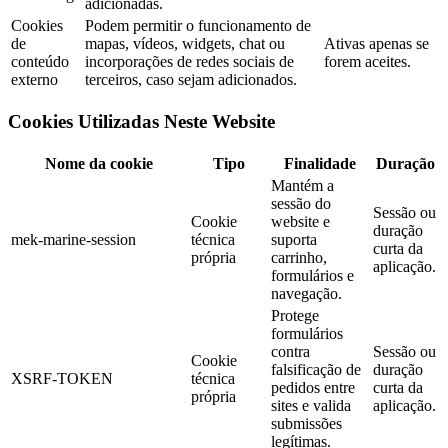
adicionadas.
Cookies
Podem permitir o funcionamento de
de
mapas, vídeos, widgets, chat ou
Ativas apenas se
conteúdo
incorporações de redes sociais de
forem aceites.
externo
terceiros, caso sejam adicionados.
Cookies Utilizadas Neste Website
Nome da cookie
Tipo
Finalidade
Duração
Mantém a
sessão do
Sessão ou
Cookie
website e
duração
mek-marine-session
técnica
suporta
curta da
própria
carrinho,
aplicação.
formulários e
navegação.
Protege
formulários
contra
Sessão ou
Cookie
falsificação de
duração
XSRF-TOKEN
técnica
pedidos entre
curta da
própria
sites e valida
aplicação.
submissões
legítimas.