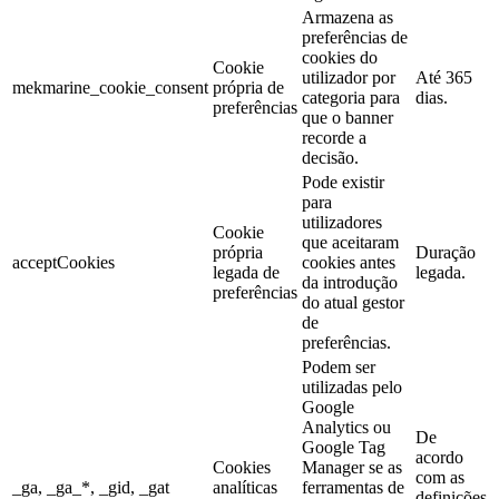
Armazena as
preferências de
cookies do
Cookie
utilizador por
Até 365
mekmarine_cookie_consent
própria de
categoria para
dias.
preferências
que o banner
recorde a
decisão.
Pode existir
para
utilizadores
Cookie
que aceitaram
própria
Duração
acceptCookies
cookies antes
legada de
legada.
da introdução
preferências
do atual gestor
de
preferências.
Podem ser
utilizadas pelo
Google
Analytics ou
De
Google Tag
acordo
Cookies
Manager se as
com as
_ga, _ga_*, _gid, _gat
analíticas
ferramentas de
definições