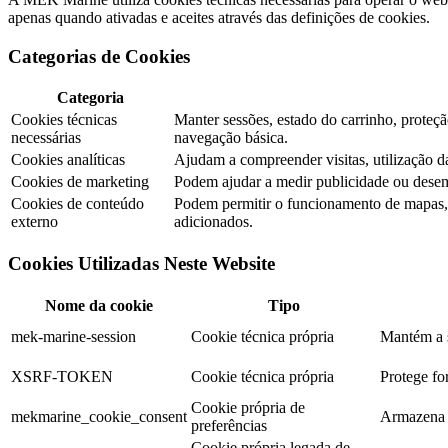
apenas quando ativadas e aceites através das definições de cookies.
Categorias de Cookies
Categoria
Cookies técnicas
Manter sessões, estado do carrinho, prote
necessárias
navegação básica.
Cookies analíticas
Ajudam a compreender visitas, utilização 
Cookies de marketing
Podem ajudar a medir publicidade ou dese
Cookies de conteúdo
Podem permitir o funcionamento de mapas, v
externo
adicionados.
Cookies Utilizadas Neste Website
Nome da cookie
Tipo
mek-marine-session
Cookie técnica própria
Mantém a s
XSRF-TOKEN
Cookie técnica própria
Protege for
Cookie própria de
mekmarine_cookie_consent
Armazena a
preferências
Cookie própria legada de