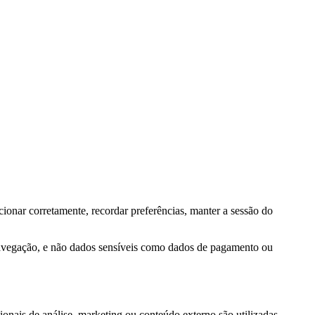
ionar corretamente, recordar preferências, manter a sessão do
navegação, e não dados sensíveis como dados de pagamento ou
onais de análise, marketing ou conteúdo externo são utilizadas