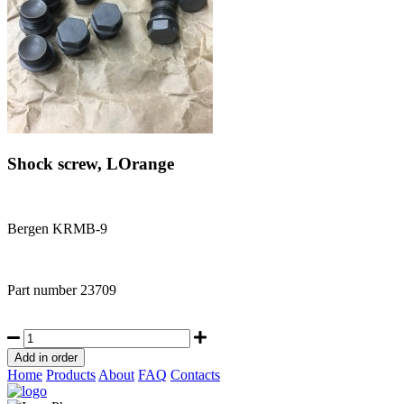
Shock screw, LOrange
Bergen KRMB-9
Part number
23709
Home
Products
About
FAQ
Contacts