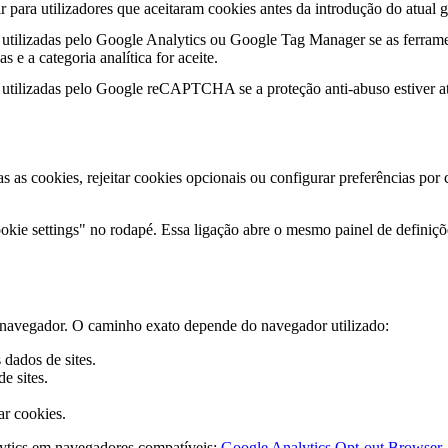
r para utilizadores que aceitaram cookies antes da introdução do atual g
utilizadas pelo Google Analytics ou Google Tag Manager se as ferrame
s e a categoria analítica for aceite.
utilizadas pelo Google reCAPTCHA se a proteção anti-abuso estiver at
as as cookies, rejeitar cookies opcionais ou configurar preferências por
kie settings" no rodapé. Essa ligação abre o mesmo painel de definiçõe
do navegador. O caminho exato depende do navegador utilizado:
dados de sites.
e sites.
ar cookies.
ytics em navegadores compatíveis:
Google Analytics Opt-out Browser