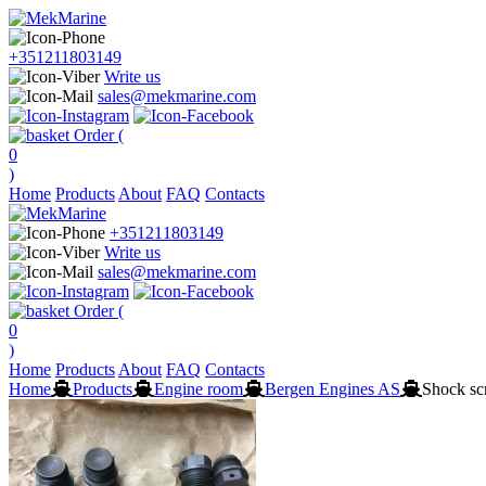
+351211803149
Write us
sales@mekmarine.com
Order (
0
)
Home
Products
About
FAQ
Contacts
+351211803149
Write us
sales@mekmarine.com
Order (
0
)
Home
Products
About
FAQ
Contacts
Home
Products
Engine room
Bergen Engines AS
Shock sc