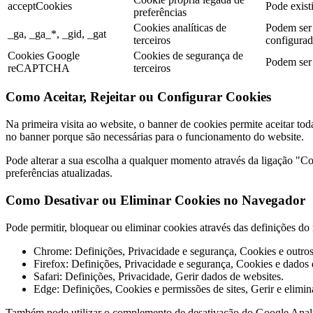
acceptCookies
Pode existi
preferências
Cookies analíticas de
Podem ser 
_ga, _ga_*, _gid, _gat
terceiros
configurada
Cookies Google
Cookies de segurança de
Podem ser 
reCAPTCHA
terceiros
Como Aceitar, Rejeitar ou Configurar Cookies
Na primeira visita ao website, o banner de cookies permite aceitar tod
no banner porque são necessárias para o funcionamento do website.
Pode alterar a sua escolha a qualquer momento através da ligação "Coo
preferências atualizadas.
Como Desativar ou Eliminar Cookies no Navegador
Pode permitir, bloquear ou eliminar cookies através das definições 
Chrome: Definições, Privacidade e segurança, Cookies e outros 
Firefox: Definições, Privacidade e segurança, Cookies e dados d
Safari: Definições, Privacidade, Gerir dados de websites.
Edge: Definições, Cookies e permissões de sites, Gerir e elimin
Também pode utilizar o complemento de desativação do Google Anal