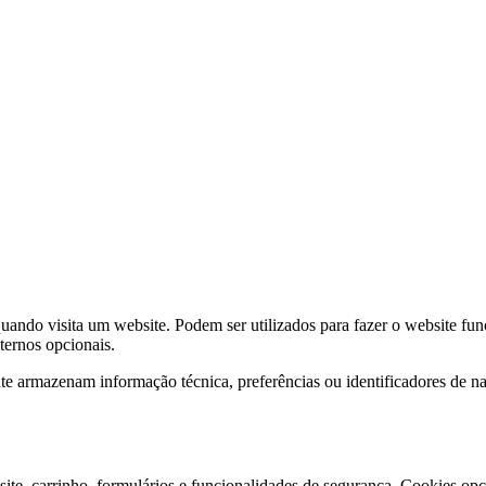
ndo visita um website. Podem ser utilizados para fazer o website func
xternos opcionais.
e armazenam informação técnica, preferências ou identificadores de 
ite, carrinho, formulários e funcionalidades de segurança. Cookies opci