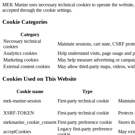
MEK Marine uses necessary technical cookies to operate the website, c
accepted through the cookie settings.
Cookie Categories
Category
Necessary technical
Maintain sessions, cart state, CSRF prote
cookies
Analytics cookies
Help understand visits, page usage and 
Marketing cookies
May help measure advertising or campaig
External content cookies
May allow third-party maps, videos, widg
Cookies Used on This Website
Cookie name
Type
mek-marine-session
First-party technical cookie
Maintain
XSRF-TOKEN
First-party technical cookie
Protects 
mekmarine_cookie_consent
First-party preference cookie
Stores t
Legacy first-party preference
acceptCookies
May exis
cookie