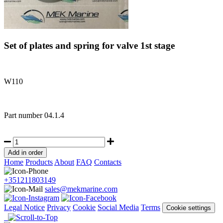
Set of plates and spring for valve 1st stage
W110
Part number
04.1.4
Home
Products
About
FAQ
Contacts
+351211803149
sales@mekmarine.com
Legal Notice
Privacy
Cookie
Social Media
Terms
Cookie settings