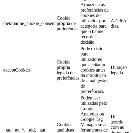
Armazena as
preferências de
cookies do
Cookie
utilizador por
Até 365
mekmarine_cookie_consent
própria de
categoria para
dias.
preferências
que o banner
recorde a
decisão.
Pode existir
para
utilizadores
Cookie
que aceitaram
própria
Duração
acceptCookies
cookies antes
legada de
legada.
da introdução
preferências
do atual gestor
de
preferências.
Podem ser
utilizadas pelo
Google
Analytics ou
De
Google Tag
acordo
Cookies
Manager se as
com as
_ga, _ga_*, _gid, _gat
analíticas
ferramentas de
definições