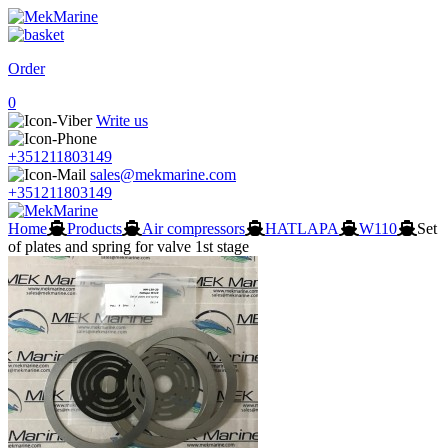
Order
0
Write us
+351211803149
sales@mekmarine.com
+351211803149
Home
Products
Air compressors
HATLAPA
W110
Set
of plates and spring for valve 1st stage