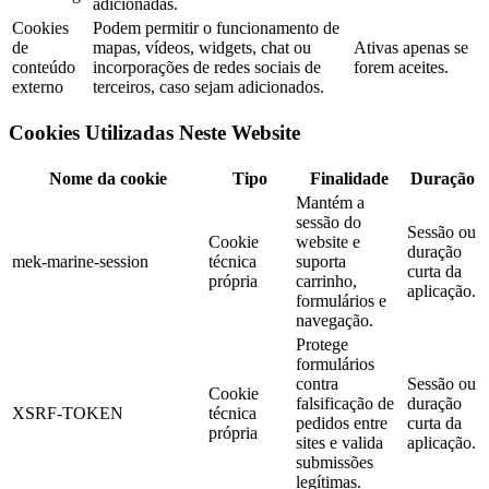
adicionadas.
Cookies
Podem permitir o funcionamento de
de
mapas, vídeos, widgets, chat ou
Ativas apenas se
conteúdo
incorporações de redes sociais de
forem aceites.
externo
terceiros, caso sejam adicionados.
Cookies Utilizadas Neste Website
Nome da cookie
Tipo
Finalidade
Duração
Mantém a
sessão do
Sessão ou
Cookie
website e
duração
mek-marine-session
técnica
suporta
curta da
própria
carrinho,
aplicação.
formulários e
navegação.
Protege
formulários
contra
Sessão ou
Cookie
falsificação de
duração
XSRF-TOKEN
técnica
pedidos entre
curta da
própria
sites e valida
aplicação.
submissões
legítimas.