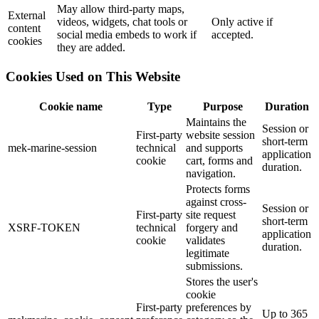
May allow third-party maps,
External
videos, widgets, chat tools or
Only active if
content
social media embeds to work if
accepted.
cookies
they are added.
Cookies Used on This Website
Cookie name
Type
Purpose
Duration
Maintains the
Session or
First-party
website session
short-term
mek-marine-session
technical
and supports
application
cookie
cart, forms and
duration.
navigation.
Protects forms
against cross-
Session or
First-party
site request
short-term
XSRF-TOKEN
technical
forgery and
application
cookie
validates
duration.
legitimate
submissions.
Stores the user's
cookie
First-party
preferences by
Up to 365