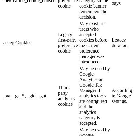
mekmarine_cookie_consent
preference
category so the
days.
cookie
cookie banner
remembers the
decision.
May exist for
users who
Legacy
accepted
first-party
cookies before
Legacy
acceptCookies
preference
the current
duration.
cookie
preference
manager was
introduced.
May be used by
Google
Analytics or
Google Tag
Third-
Manager if
According
party
_ga, _ga_*, _gid, _gat
analytics tools
to Google
analytics
are configured
settings.
cookies
and the
analytics
category is
accepted.
May be used by
Google