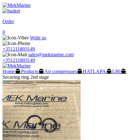
Order
0
Write us
+351211803149
sales@mekmarine.com
+351211803149
Home
Products
Air compressors
HATLAPA
L80
Securing ring 2nd stage