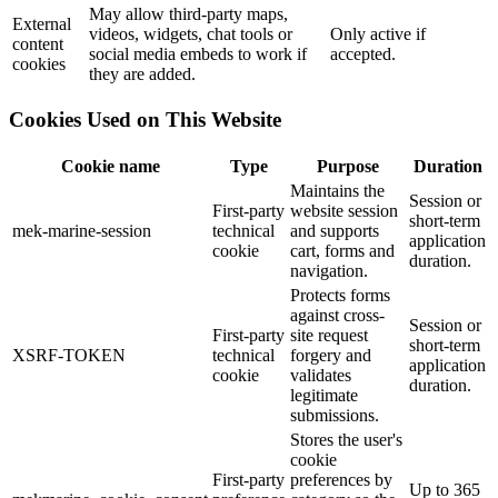
May allow third-party maps,
External
videos, widgets, chat tools or
Only active if
content
social media embeds to work if
accepted.
cookies
they are added.
Cookies Used on This Website
Cookie name
Type
Purpose
Duration
Maintains the
Session or
First-party
website session
short-term
mek-marine-session
technical
and supports
application
cookie
cart, forms and
duration.
navigation.
Protects forms
against cross-
Session or
First-party
site request
short-term
XSRF-TOKEN
technical
forgery and
application
cookie
validates
duration.
legitimate
submissions.
Stores the user's
cookie
First-party
preferences by
Up to 365