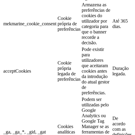
Armazena as
preferências de
cookies do
Cookie
utilizador por
Até 365
mekmarine_cookie_consent
própria de
categoria para
dias.
preferências
que o banner
recorde a
decisão.
Pode existir
para
utilizadores
Cookie
que aceitaram
própria
Duração
acceptCookies
cookies antes
legada de
legada.
da introdução
preferências
do atual gestor
de
preferências.
Podem ser
utilizadas pelo
Google
Analytics ou
De
Google Tag
acordo
Cookies
Manager se as
com as
_ga, _ga_*, _gid, _gat
analíticas
ferramentas de
definições