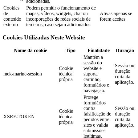
adicionadas.
Cookies
Podem permitir o funcionamento de
de
mapas, vídeos, widgets, chat ou
Ativas apenas se
conteúdo
incorporações de redes sociais de
forem aceites.
externo
terceiros, caso sejam adicionados.
Cookies Utilizadas Neste Website
Nome da cookie
Tipo
Finalidade
Duração
Mantém a
sessão do
Sessão ou
Cookie
website e
duração
mek-marine-session
técnica
suporta
curta da
própria
carrinho,
aplicação.
formulários e
navegação.
Protege
formulários
contra
Sessão ou
Cookie
falsificação de
duração
XSRF-TOKEN
técnica
pedidos entre
curta da
própria
sites e valida
aplicação.
submissões
legítimas.