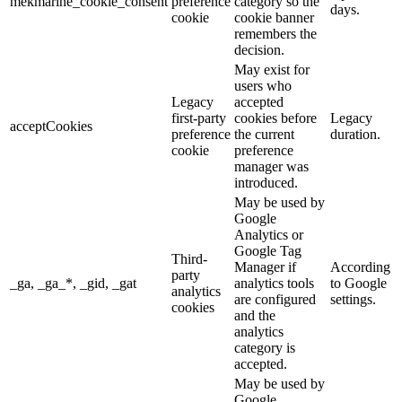
mekmarine_cookie_consent
preference
category so the
days.
cookie
cookie banner
remembers the
decision.
May exist for
users who
Legacy
accepted
first-party
cookies before
Legacy
acceptCookies
preference
the current
duration.
cookie
preference
manager was
introduced.
May be used by
Google
Analytics or
Google Tag
Third-
Manager if
According
party
_ga, _ga_*, _gid, _gat
analytics tools
to Google
analytics
are configured
settings.
cookies
and the
analytics
category is
accepted.
May be used by
Google