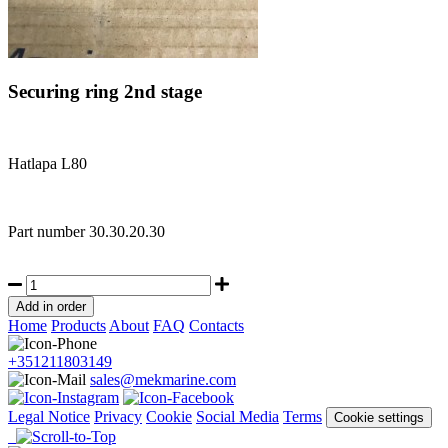
Securing ring 2nd stage
Hatlapa L80
Part number
30.30.20.30
Home
Products
About
FAQ
Contacts
+351211803149
sales@mekmarine.com
Legal Notice
Privacy
Cookie
Social Media
Terms
Cookie settings