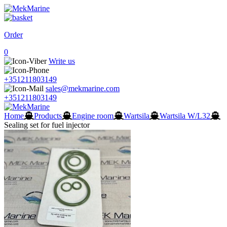
Order
0
Write us
+351211803149
sales@mekmarine.com
+351211803149
Home
Products
Engine room
Wartsila
Wartsila W/L32
Sealing set for fuel injector