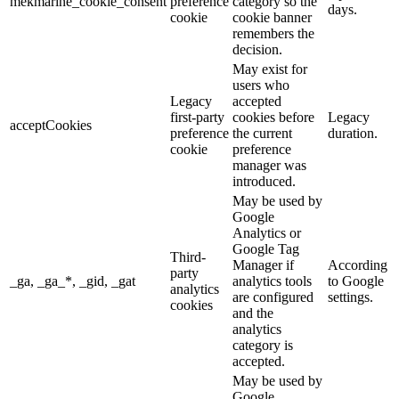
mekmarine_cookie_consent
preference
category so the
days.
cookie
cookie banner
remembers the
decision.
May exist for
users who
Legacy
accepted
first-party
cookies before
Legacy
acceptCookies
preference
the current
duration.
cookie
preference
manager was
introduced.
May be used by
Google
Analytics or
Google Tag
Third-
Manager if
According
party
_ga, _ga_*, _gid, _gat
analytics tools
to Google
analytics
are configured
settings.
cookies
and the
analytics
category is
accepted.
May be used by
Google