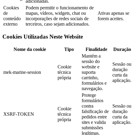
adicionadas.
Cookies
Podem permitir o funcionamento de
de
mapas, vídeos, widgets, chat ou
Ativas apenas se
conteúdo
incorporações de redes sociais de
forem aceites.
externo
terceiros, caso sejam adicionados.
Cookies Utilizadas Neste Website
Nome da cookie
Tipo
Finalidade
Duração
Mantém a
sessão do
Sessão ou
Cookie
website e
duração
mek-marine-session
técnica
suporta
curta da
própria
carrinho,
aplicação.
formulários e
navegação.
Protege
formulários
contra
Sessão ou
Cookie
falsificação de
duração
XSRF-TOKEN
técnica
pedidos entre
curta da
própria
sites e valida
aplicação.
submissões
legítimas.