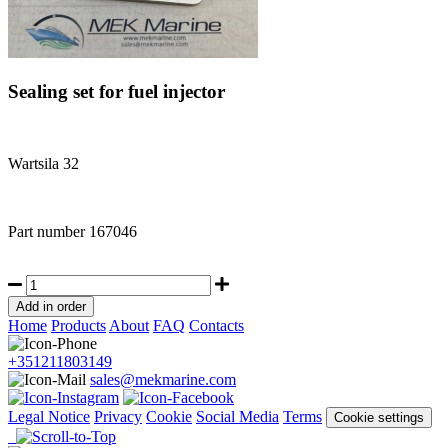
Sealing set for fuel injector
Wartsila 32
Part number
167046
Home
Products
About
FAQ
Contacts
+351211803149
sales@mekmarine.com
Legal Notice
Privacy
Cookie
Social Media
Terms
Cookie settings