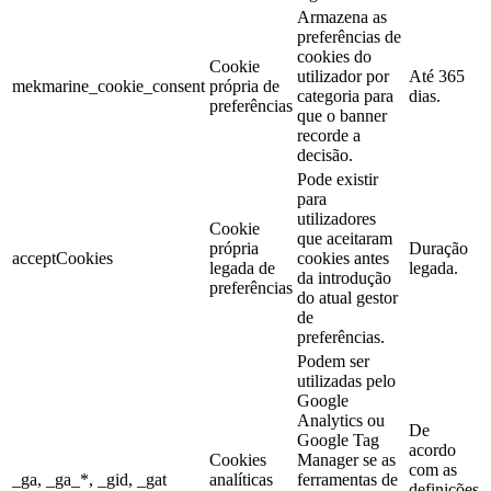
Armazena as
preferências de
cookies do
Cookie
utilizador por
Até 365
mekmarine_cookie_consent
própria de
categoria para
dias.
preferências
que o banner
recorde a
decisão.
Pode existir
para
utilizadores
Cookie
que aceitaram
própria
Duração
acceptCookies
cookies antes
legada de
legada.
da introdução
preferências
do atual gestor
de
preferências.
Podem ser
utilizadas pelo
Google
Analytics ou
De
Google Tag
acordo
Cookies
Manager se as
com as
_ga, _ga_*, _gid, _gat
analíticas
ferramentas de
definições