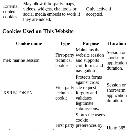
May allow third-party maps,
External
videos, widgets, chat tools or
Only active if
content
social media embeds to work if
accepted.
cookies
they are added.
Cookies Used on This Website
Cookie name
Type
Purpose
Duration
Maintains the
Session or
First-party
website session
short-term
mek-marine-session
technical
and supports
application
cookie
cart, forms and
duration.
navigation.
Protects forms
against cross-
Session or
First-party
site request
short-term
XSRF-TOKEN
technical
forgery and
application
cookie
validates
duration.
legitimate
submissions.
Stores the user's
cookie
First-party
preferences by
Up to 365