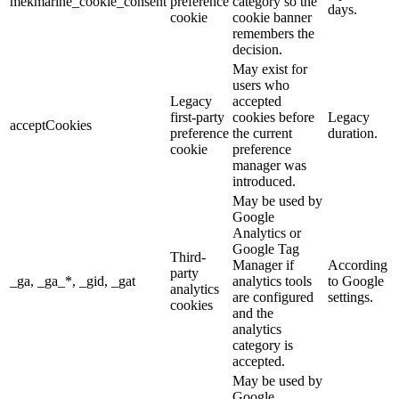
mekmarine_cookie_consent
preference
category so the
days.
cookie
cookie banner
remembers the
decision.
May exist for
users who
Legacy
accepted
first-party
cookies before
Legacy
acceptCookies
preference
the current
duration.
cookie
preference
manager was
introduced.
May be used by
Google
Analytics or
Google Tag
Third-
Manager if
According
party
_ga, _ga_*, _gid, _gat
analytics tools
to Google
analytics
are configured
settings.
cookies
and the
analytics
category is
accepted.
May be used by
Google