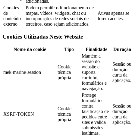
adicionadas.
Cookies
Podem permitir o funcionamento de
de
mapas, vídeos, widgets, chat ou
Ativas apenas se
conteúdo
incorporações de redes sociais de
forem aceites.
externo
terceiros, caso sejam adicionados.
Cookies Utilizadas Neste Website
Nome da cookie
Tipo
Finalidade
Duração
Mantém a
sessão do
Sessão ou
Cookie
website e
duração
mek-marine-session
técnica
suporta
curta da
própria
carrinho,
aplicação.
formulários e
navegação.
Protege
formulários
contra
Sessão ou
Cookie
falsificação de
duração
XSRF-TOKEN
técnica
pedidos entre
curta da
própria
sites e valida
aplicação.
submissões
legítimas.