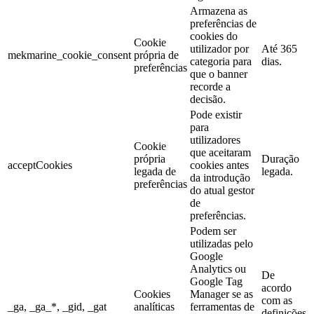
Armazena as
preferências de
cookies do
Cookie
utilizador por
Até 365
mekmarine_cookie_consent
própria de
categoria para
dias.
preferências
que o banner
recorde a
decisão.
Pode existir
para
utilizadores
Cookie
que aceitaram
própria
Duração
acceptCookies
cookies antes
legada de
legada.
da introdução
preferências
do atual gestor
de
preferências.
Podem ser
utilizadas pelo
Google
Analytics ou
De
Google Tag
acordo
Cookies
Manager se as
com as
_ga, _ga_*, _gid, _gat
analíticas
ferramentas de
definições