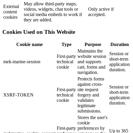
May allow third-party maps,
External
videos, widgets, chat tools or
Only active if
content
social media embeds to work if
accepted.
cookies
they are added.
Cookies Used on This Website
Cookie name
Type
Purpose
Duration
Maintains the
Session or
First-party
website session
short-term
mek-marine-session
technical
and supports
application
cookie
cart, forms and
duration.
navigation.
Protects forms
against cross-
Session or
First-party
site request
short-term
XSRF-TOKEN
technical
forgery and
application
cookie
validates
duration.
legitimate
submissions.
Stores the user's
cookie
First-party
preferences by
Up to 365