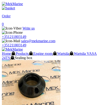
Order
0
Write us
+351211803149
sales@mekmarine.com
+351211803149
Home
Products
Engine room
Wartsila
Wartsila VASA
24TS
Sealing box