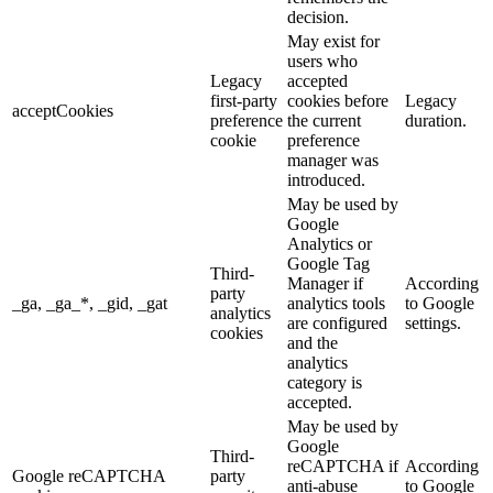
decision.
May exist for
users who
Legacy
accepted
first-party
cookies before
Legacy
acceptCookies
preference
the current
duration.
cookie
preference
manager was
introduced.
May be used by
Google
Analytics or
Google Tag
Third-
Manager if
According
party
_ga, _ga_*, _gid, _gat
analytics tools
to Google
analytics
are configured
settings.
cookies
and the
analytics
category is
accepted.
May be used by
Google
Third-
reCAPTCHA if
According
Google reCAPTCHA
party
anti-abuse
to Google