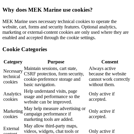
Why does MEK Marine use cookies?
MEK Marine uses necessary technical cookies to operate the
website, cart, forms and security features. Optional analytics,
marketing or external-content cookies are only used where they are
enabled and accepted through the cookie settings.
Cookie Categories
Category
Purpose
Consent
Maintain sessions, cart state,
Always active
Necessary
CSRF protection, form security,
because the website
technical
cookie-preference storage and
cannot work correctly
cookies
basic navigation.
without them.
Help understand visits, page
Analytics
Only active if
usage and performance so the
cookies
accepted.
website can be improved.
May help measure advertising or
Marketing
Only active if
campaign performance if
cookies
accepted.
marketing tools are added.
May allow third-party maps,
External
videos, widgets, chat tools or
Only active if
content