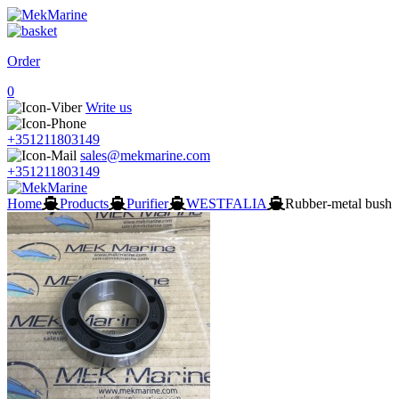
Order
0
Write us
+351211803149
sales@mekmarine.com
+351211803149
Home
Products
Purifier
WESTFALIA
Rubber-metal bush