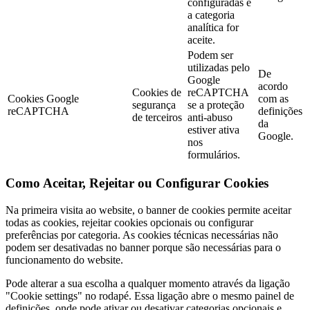
configuradas e
a categoria
analítica for
aceite.
Podem ser
utilizadas pelo
De
Google
acordo
Cookies de
reCAPTCHA
Cookies Google
com as
segurança
se a proteção
reCAPTCHA
definições
de terceiros
anti-abuso
da
estiver ativa
Google.
nos
formulários.
Como Aceitar, Rejeitar ou Configurar Cookies
Na primeira visita ao website, o banner de cookies permite aceitar
todas as cookies, rejeitar cookies opcionais ou configurar
preferências por categoria. As cookies técnicas necessárias não
podem ser desativadas no banner porque são necessárias para o
funcionamento do website.
Pode alterar a sua escolha a qualquer momento através da ligação
"Cookie settings" no rodapé. Essa ligação abre o mesmo painel de
definições, onde pode ativar ou desativar categorias opcionais e