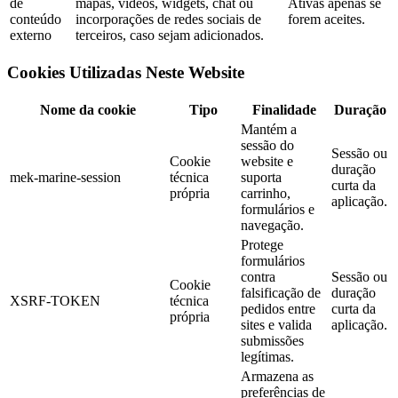
de
mapas, vídeos, widgets, chat ou
Ativas apenas se
conteúdo
incorporações de redes sociais de
forem aceites.
externo
terceiros, caso sejam adicionados.
Cookies Utilizadas Neste Website
Nome da cookie
Tipo
Finalidade
Duração
Mantém a
sessão do
Sessão ou
Cookie
website e
duração
mek-marine-session
técnica
suporta
curta da
própria
carrinho,
aplicação.
formulários e
navegação.
Protege
formulários
contra
Sessão ou
Cookie
falsificação de
duração
XSRF-TOKEN
técnica
pedidos entre
curta da
própria
sites e valida
aplicação.
submissões
legítimas.
Armazena as
preferências de