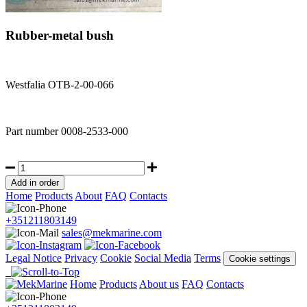
Rubber-metal bush
Westfalia OTB-2-00-066
Part number
0008-2533-000
Home
Products
About
FAQ
Contacts
+351211803149
sales@mekmarine.com
Legal Notice
Privacy
Cookie
Social Media
Terms
Cookie settings
Home
Products
About us
FAQ
Contacts