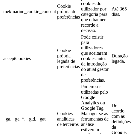
cookies do
Cookie
utilizador por
Até 365
mekmarine_cookie_consent
própria de
categoria para
dias.
preferências
que o banner
recorde a
decisão.
Pode existir
para
utilizadores
Cookie
que aceitaram
própria
Duração
acceptCookies
cookies antes
legada de
legada.
da introdução
preferências
do atual gestor
de
preferências.
Podem ser
utilizadas pelo
Google
Analytics ou
De
Google Tag
acordo
Cookies
Manager se as
com as
_ga, _ga_*, _gid, _gat
analíticas
ferramentas de
definições
de terceiros
análise
da
estiverem
Google.