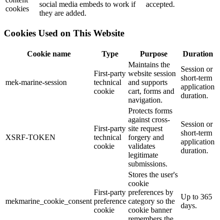
social media embeds to work if
accepted.
cookies
they are added.
Cookies Used on This Website
Cookie name
Type
Purpose
Duration
Maintains the
Session or
First-party
website session
short-term
mek-marine-session
technical
and supports
application
cookie
cart, forms and
duration.
navigation.
Protects forms
against cross-
Session or
First-party
site request
short-term
XSRF-TOKEN
technical
forgery and
application
cookie
validates
duration.
legitimate
submissions.
Stores the user's
cookie
First-party
preferences by
Up to 365
mekmarine_cookie_consent
preference
category so the
days.
cookie
cookie banner
remembers the