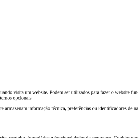
ndo visita um website. Podem ser utilizados para fazer o website func
xternos opcionais.
e armazenam informação técnica, preferências ou identificadores de 
ite, carrinho, formulários e funcionalidades de segurança. Cookies opci