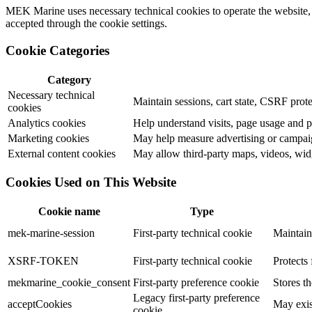
MEK Marine uses necessary technical cookies to operate the website, c
accepted through the cookie settings.
Cookie Categories
Category
Necessary technical
Maintain sessions, cart state, CSRF prote
cookies
Analytics cookies
Help understand visits, page usage and 
Marketing cookies
May help measure advertising or campaig
External content cookies
May allow third-party maps, videos, widg
Cookies Used on This Website
Cookie name
Type
mek-marine-session
First-party technical cookie
Maintain
XSRF-TOKEN
First-party technical cookie
Protects 
mekmarine_cookie_consent
First-party preference cookie
Stores t
Legacy first-party preference
acceptCookies
May exis
cookie