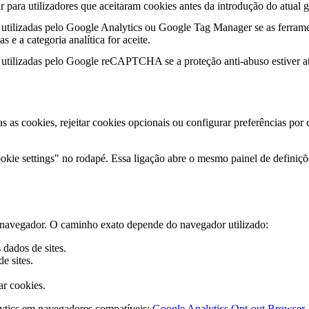
r para utilizadores que aceitaram cookies antes da introdução do atual g
utilizadas pelo Google Analytics ou Google Tag Manager se as ferrame
s e a categoria analítica for aceite.
utilizadas pelo Google reCAPTCHA se a proteção anti-abuso estiver at
as as cookies, rejeitar cookies opcionais ou configurar preferências por
kie settings" no rodapé. Essa ligação abre o mesmo painel de definiçõe
do navegador. O caminho exato depende do navegador utilizado:
dados de sites.
e sites.
ar cookies.
ytics em navegadores compatíveis:
Google Analytics Opt-out Browser