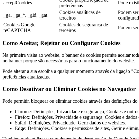
acceptCookies
Pode existi
preferências
Cookies analíticas de
Podem ser 
_ga, _ga_*, _gid, _gat
terceiros
configurada
Cookies Google
Cookies de segurança de
Podem ser 
reCAPTCHA
terceiros
Como Aceitar, Rejeitar ou Configurar Cookies
Na primeira visita ao website, o banner de cookies permite aceitar tod
no banner porque são necessárias para o funcionamento do website.
Pode alterar a sua escolha a qualquer momento através da ligação "Coo
preferências atualizadas.
Como Desativar ou Eliminar Cookies no Navegador
Pode permitir, bloquear ou eliminar cookies através das definições 
Chrome: Definições, Privacidade e segurança, Cookies e outros 
Firefox: Definições, Privacidade e segurança, Cookies e dados d
Safari: Definições, Privacidade, Gerir dados de websites.
Edge: Definições, Cookies e permissões de sites, Gerir e elimin
Também pode utilizar o complemento de desativação do Google Anal