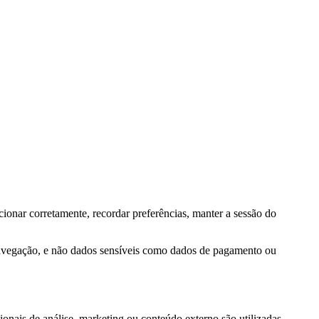
ionar corretamente, recordar preferências, manter a sessão do
navegação, e não dados sensíveis como dados de pagamento ou
onais de análise, marketing ou conteúdo externo são utilizadas