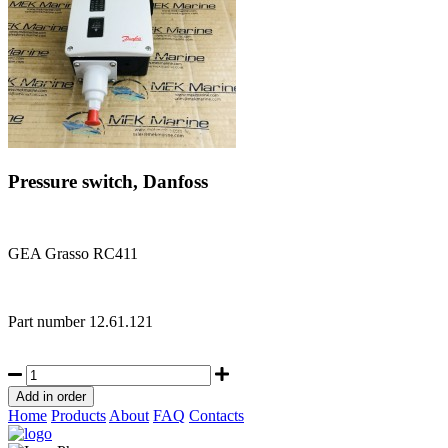
Pressure switch, Danfoss
GEA Grasso RC411
Part number
12.61.121
Home
Products
About
FAQ
Contacts