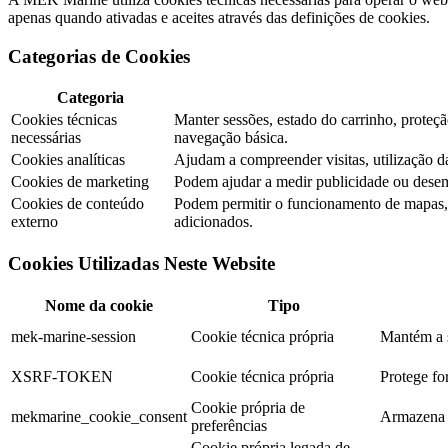
apenas quando ativadas e aceites através das definições de cookies.
Categorias de Cookies
Categoria
Cookies técnicas
Manter sessões, estado do carrinho, prote
necessárias
navegação básica.
Cookies analíticas
Ajudam a compreender visitas, utilização 
Cookies de marketing
Podem ajudar a medir publicidade ou dese
Cookies de conteúdo
Podem permitir o funcionamento de mapas, v
externo
adicionados.
Cookies Utilizadas Neste Website
Nome da cookie
Tipo
mek-marine-session
Cookie técnica própria
Mantém a s
XSRF-TOKEN
Cookie técnica própria
Protege for
Cookie própria de
mekmarine_cookie_consent
Armazena a
preferências
Cookie própria legada de