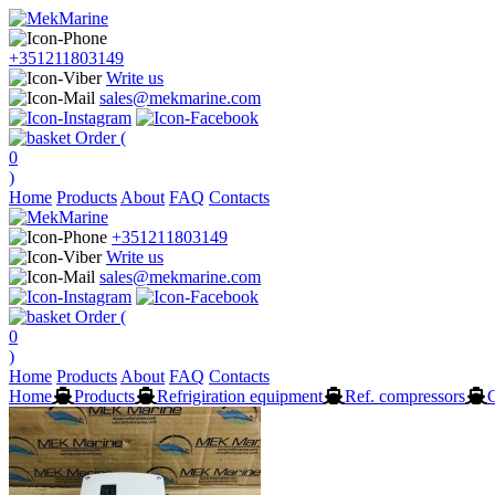
+351211803149
Write us
sales@mekmarine.com
Order (
0
)
Home
Products
About
FAQ
Contacts
+351211803149
Write us
sales@mekmarine.com
Order (
0
)
Home
Products
About
FAQ
Contacts
Home
Products
Refrigiration equipment
Ref. compressors