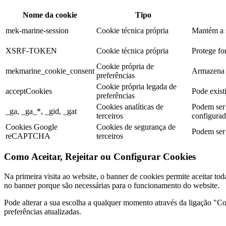
Nome da cookie
Tipo
mek-marine-session
Cookie técnica própria
Mantém a s
XSRF-TOKEN
Cookie técnica própria
Protege for
Cookie própria de
mekmarine_cookie_consent
Armazena a
preferências
Cookie própria legada de
acceptCookies
Pode existi
preferências
Cookies analíticas de
Podem ser 
_ga, _ga_*, _gid, _gat
terceiros
configurada
Cookies Google
Cookies de segurança de
Podem ser 
reCAPTCHA
terceiros
Como Aceitar, Rejeitar ou Configurar Cookies
Na primeira visita ao website, o banner de cookies permite aceitar tod
no banner porque são necessárias para o funcionamento do website.
Pode alterar a sua escolha a qualquer momento através da ligação "Coo
preferências atualizadas.