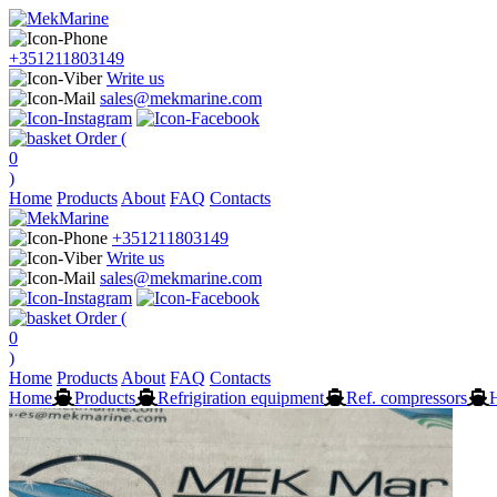
+351211803149
Write us
sales@mekmarine.com
Order (
0
)
Home
Products
About
FAQ
Contacts
+351211803149
Write us
sales@mekmarine.com
Order (
0
)
Home
Products
About
FAQ
Contacts
Home
Products
Refrigiration equipment
Ref. compressors