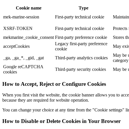
Cookie name
Type
mek-marine-session
First-party technical cookie
Maintain
XSRF-TOKEN
First-party technical cookie
Protects 
mekmarine_cookie_consent
First-party preference cookie
Stores t
Legacy first-party preference
acceptCookies
May exis
cookie
May be u
_ga, _ga_*, _gid, _gat
Third-party analytics cookies
category
Google reCAPTCHA
Third-party security cookies
May be u
cookies
How to Accept, Reject or Configure Cookies
When you first visit the website, the cookie banner allows you to acce
because they are required for website operation.
You can change your choice at any time from the "Cookie settings" lin
How to Disable or Delete Cookies in Your Browser