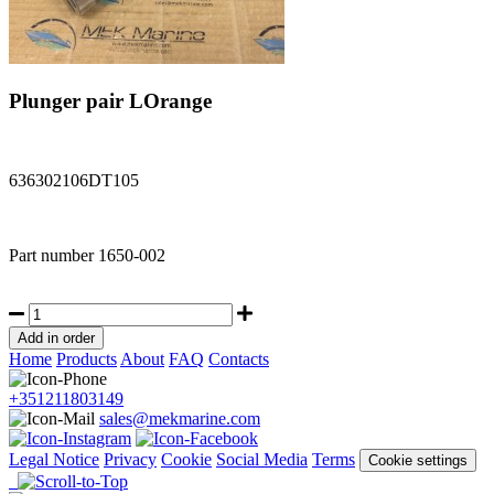
Plunger pair LOrange
636302106DT105
Part number
1650-002
Home
Products
About
FAQ
Contacts
+351211803149
sales@mekmarine.com
Legal Notice
Privacy
Cookie
Social Media
Terms
Cookie settings