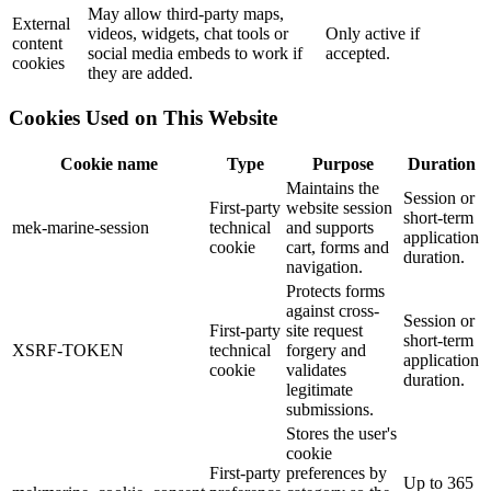
May allow third-party maps,
External
videos, widgets, chat tools or
Only active if
content
social media embeds to work if
accepted.
cookies
they are added.
Cookies Used on This Website
Cookie name
Type
Purpose
Duration
Maintains the
Session or
First-party
website session
short-term
mek-marine-session
technical
and supports
application
cookie
cart, forms and
duration.
navigation.
Protects forms
against cross-
Session or
First-party
site request
short-term
XSRF-TOKEN
technical
forgery and
application
cookie
validates
duration.
legitimate
submissions.
Stores the user's
cookie
First-party
preferences by
Up to 365