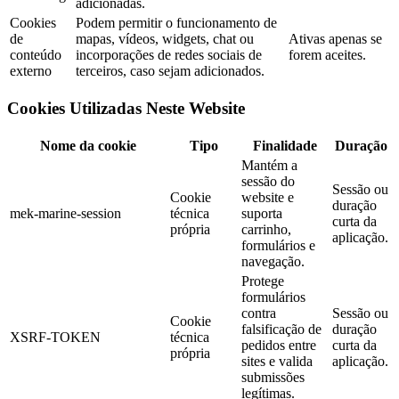
adicionadas.
Cookies
Podem permitir o funcionamento de
de
mapas, vídeos, widgets, chat ou
Ativas apenas se
conteúdo
incorporações de redes sociais de
forem aceites.
externo
terceiros, caso sejam adicionados.
Cookies Utilizadas Neste Website
Nome da cookie
Tipo
Finalidade
Duração
Mantém a
sessão do
Sessão ou
Cookie
website e
duração
mek-marine-session
técnica
suporta
curta da
própria
carrinho,
aplicação.
formulários e
navegação.
Protege
formulários
contra
Sessão ou
Cookie
falsificação de
duração
XSRF-TOKEN
técnica
pedidos entre
curta da
própria
sites e valida
aplicação.
submissões
legítimas.