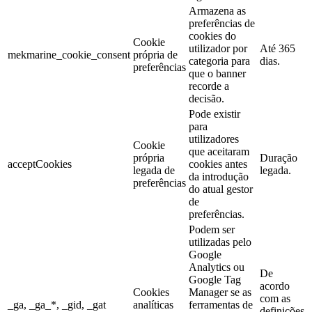
Armazena as
preferências de
cookies do
Cookie
utilizador por
Até 365
mekmarine_cookie_consent
própria de
categoria para
dias.
preferências
que o banner
recorde a
decisão.
Pode existir
para
utilizadores
Cookie
que aceitaram
própria
Duração
acceptCookies
cookies antes
legada de
legada.
da introdução
preferências
do atual gestor
de
preferências.
Podem ser
utilizadas pelo
Google
Analytics ou
De
Google Tag
acordo
Cookies
Manager se as
com as
_ga, _ga_*, _gid, _gat
analíticas
ferramentas de
definições