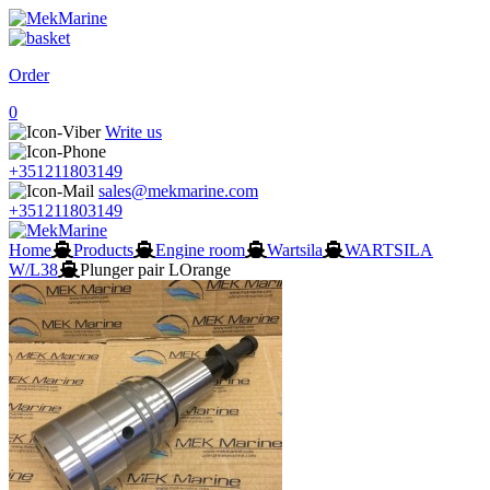
Order
0
Write us
+351211803149
sales@mekmarine.com
+351211803149
Home
Products
Engine room
Wartsila
WARTSILA
W/L38
Plunger pair LOrange