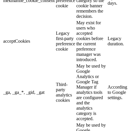
mekmarine_cookie_consent
preference
category so the
days.
cookie
cookie banner
remembers the
decision.
May exist for
users who
Legacy
accepted
first-party
cookies before
Legacy
acceptCookies
preference
the current
duration.
cookie
preference
manager was
introduced.
May be used by
Google
Analytics or
Google Tag
Third-
Manager if
According
party
_ga, _ga_*, _gid, _gat
analytics tools
to Google
analytics
are configured
settings.
cookies
and the
analytics
category is
accepted.
May be used by
Google