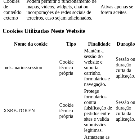
Cookies
Podem permitir o funcionamento de
de
mapas, vídeos, widgets, chat ou
Ativas apenas se
conteúdo
incorporações de redes sociais de
forem aceites.
externo
terceiros, caso sejam adicionados.
Cookies Utilizadas Neste Website
Nome da cookie
Tipo
Finalidade
Duração
Mantém a
sessão do
Sessão ou
Cookie
website e
duração
mek-marine-session
técnica
suporta
curta da
própria
carrinho,
aplicação.
formulários e
navegação.
Protege
formulários
contra
Sessão ou
Cookie
falsificação de
duração
XSRF-TOKEN
técnica
pedidos entre
curta da
própria
sites e valida
aplicação.
submissões
legítimas.
Armazena as