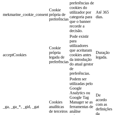
preferências de
cookies do
Cookie
utilizador por
Até 365
mekmarine_cookie_consent
própria de
categoria para
dias.
preferências
que o banner
recorde a
decisão.
Pode existir
para
utilizadores
Cookie
que aceitaram
própria
Duração
acceptCookies
cookies antes
legada de
legada.
da introdução
preferências
do atual gestor
de
preferências.
Podem ser
utilizadas pelo
Google
Analytics ou
De
Google Tag
acordo
Cookies
Manager se as
com as
_ga, _ga_*, _gid, _gat
analíticas
ferramentas de
definições
de terceiros
análise
da