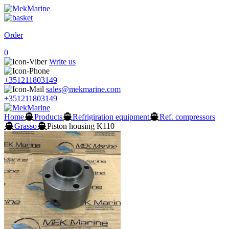
Order
0
Write us
+351211803149
sales@mekmarine.com
+351211803149
Home
Products
Refrigiration equipment
Ref. compressors
Grasso
Piston housing K110