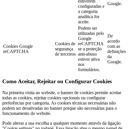
estiverem
Google.
configuradas e
a categoria
analítica for
aceite.
Podem ser
utilizadas pelo
De
Google
acordo
Cookies de
reCAPTCHA
Cookies Google
com as
segurança
se a proteção
reCAPTCHA
definições
de terceiros
anti-abuso
da
estiver ativa
Google.
nos
formulários.
Como Aceitar, Rejeitar ou Configurar Cookies
Na primeira visita ao website, o banner de cookies permite aceitar
todas as cookies, rejeitar cookies opcionais ou configurar
preferências por categoria. As cookies técnicas necessárias não
podem ser desativadas no banner porque são necessárias para o
funcionamento do website.
Pode alterar a sua escolha a qualquer momento através da ligação
"Cookie settings" no rodapé. Essa ligação abre o mesmo painel de