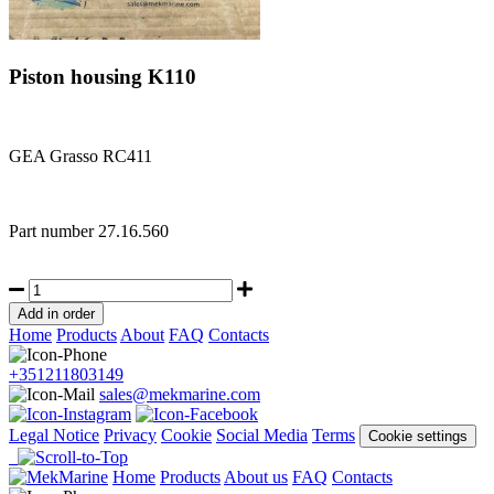
Piston housing K110
GEA Grasso RC411
Part number
27.16.560
Home
Products
About
FAQ
Contacts
+351211803149
sales@mekmarine.com
Legal Notice
Privacy
Cookie
Social Media
Terms
Cookie settings
Home
Products
About us
FAQ
Contacts