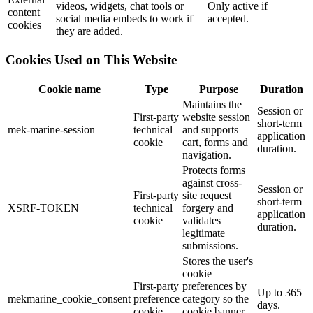
videos, widgets, chat tools or
Only active if
content
social media embeds to work if
accepted.
cookies
they are added.
Cookies Used on This Website
Cookie name
Type
Purpose
Duration
Maintains the
Session or
First-party
website session
short-term
mek-marine-session
technical
and supports
application
cookie
cart, forms and
duration.
navigation.
Protects forms
against cross-
Session or
First-party
site request
short-term
XSRF-TOKEN
technical
forgery and
application
cookie
validates
duration.
legitimate
submissions.
Stores the user's
cookie
First-party
preferences by
Up to 365
mekmarine_cookie_consent
preference
category so the
days.
cookie
cookie banner