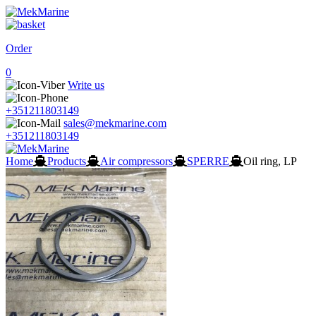
Order
0
Write us
+351211803149
sales@mekmarine.com
+351211803149
Home
Products
Air compressors
SPERRE
Oil ring, LP