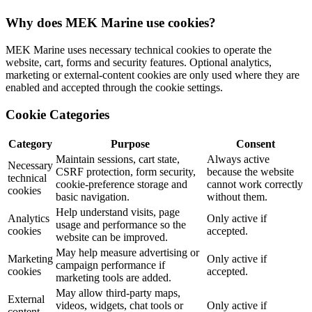
Why does MEK Marine use cookies?
MEK Marine uses necessary technical cookies to operate the
website, cart, forms and security features. Optional analytics,
marketing or external-content cookies are only used where they are
enabled and accepted through the cookie settings.
Cookie Categories
Category
Purpose
Consent
Maintain sessions, cart state,
Always active
Necessary
CSRF protection, form security,
because the website
technical
cookie-preference storage and
cannot work correctly
cookies
basic navigation.
without them.
Help understand visits, page
Analytics
Only active if
usage and performance so the
cookies
accepted.
website can be improved.
May help measure advertising or
Marketing
Only active if
campaign performance if
cookies
accepted.
marketing tools are added.
May allow third-party maps,
External
videos, widgets, chat tools or
Only active if
content