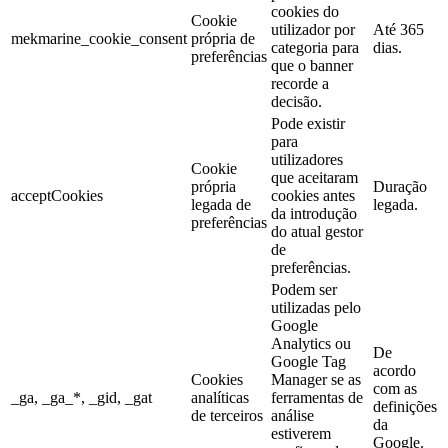
cookies do
Cookie
utilizador por
Até 365
mekmarine_cookie_consent
própria de
categoria para
dias.
preferências
que o banner
recorde a
decisão.
Pode existir
para
utilizadores
Cookie
que aceitaram
própria
Duração
acceptCookies
cookies antes
legada de
legada.
da introdução
preferências
do atual gestor
de
preferências.
Podem ser
utilizadas pelo
Google
Analytics ou
De
Google Tag
acordo
Cookies
Manager se as
com as
_ga, _ga_*, _gid, _gat
analíticas
ferramentas de
definições
de terceiros
análise
da
estiverem
Google.