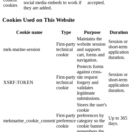
social media embeds to work if
accepted.
cookies
they are added.
Cookies Used on This Website
Cookie name
Type
Purpose
Duration
Maintains the
Session or
First-party
website session
short-term
mek-marine-session
technical
and supports
application
cookie
cart, forms and
duration.
navigation.
Protects forms
against cross-
Session or
First-party
site request
short-term
XSRF-TOKEN
technical
forgery and
application
cookie
validates
duration.
legitimate
submissions.
Stores the user's
cookie
First-party
preferences by
Up to 365
mekmarine_cookie_consent
preference
category so the
days.
cookie
cookie banner
remembers the