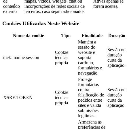
de
mapas, vídeos, widgets, chat ou
Ativas apenas se
conteúdo
incorporações de redes sociais de
forem aceites.
externo
terceiros, caso sejam adicionados.
Cookies Utilizadas Neste Website
Nome da cookie
Tipo
Finalidade
Duração
Mantém a
sessão do
Sessão ou
Cookie
website e
duração
mek-marine-session
técnica
suporta
curta da
própria
carrinho,
aplicação.
formulários e
navegação.
Protege
formulários
contra
Sessão ou
Cookie
falsificação de
duração
XSRF-TOKEN
técnica
pedidos entre
curta da
própria
sites e valida
aplicação.
submissões
legítimas.
Armazena as
preferências de