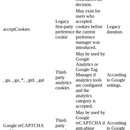
decision.
May exist for
users who
Legacy
accepted
first-party
cookies before
Legacy
acceptCookies
preference
the current
duration.
cookie
preference
manager was
introduced.
May be used by
Google
Analytics or
Google Tag
Third-
Manager if
According
party
_ga, _ga_*, _gid, _gat
analytics tools
to Google
analytics
are configured
settings.
cookies
and the
analytics
category is
accepted.
May be used by
Google
Third-
reCAPTCHA if
According
Google reCAPTCHA
party
anti-abuse
to Google