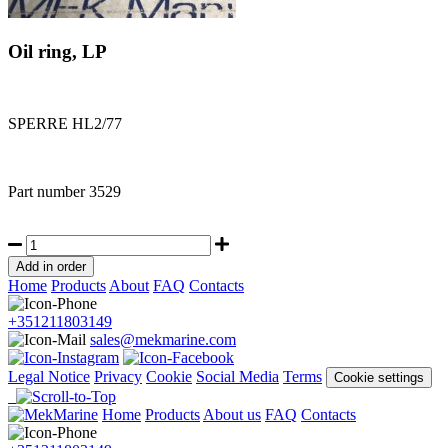
Oil ring, LP
SPERRE HL2/77
Part number
3529
Home
Products
About
FAQ
Contacts
+351211803149
sales@mekmarine.com
Legal Notice
Privacy
Cookie
Social Media
Terms
Cookie settings
Home
Products
About us
FAQ
Contacts