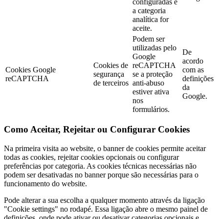
configuradas e
a categoria
analítica for
aceite.
Podem ser
utilizadas pelo
De
Google
acordo
Cookies de
reCAPTCHA
Cookies Google
com as
segurança
se a proteção
reCAPTCHA
definições
de terceiros
anti-abuso
da
estiver ativa
Google.
nos
formulários.
Como Aceitar, Rejeitar ou Configurar Cookies
Na primeira visita ao website, o banner de cookies permite aceitar
todas as cookies, rejeitar cookies opcionais ou configurar
preferências por categoria. As cookies técnicas necessárias não
podem ser desativadas no banner porque são necessárias para o
funcionamento do website.
Pode alterar a sua escolha a qualquer momento através da ligação
"Cookie settings" no rodapé. Essa ligação abre o mesmo painel de
definições, onde pode ativar ou desativar categorias opcionais e