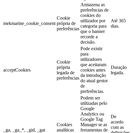
Armazena as
preferências de
cookies do
Cookie
utilizador por
Até 365
mekmarine_cookie_consent
própria de
categoria para
dias.
preferências
que o banner
recorde a
decisão.
Pode existir
para
utilizadores
Cookie
que aceitaram
própria
Duração
acceptCookies
cookies antes
legada de
legada.
da introdução
preferências
do atual gestor
de
preferências.
Podem ser
utilizadas pelo
Google
Analytics ou
De
Google Tag
acordo
Cookies
Manager se as
com as
_ga, _ga_*, _gid, _gat
analíticas
ferramentas de
definições