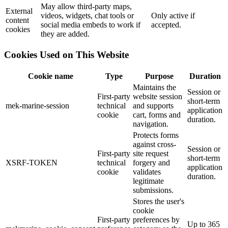
May allow third-party maps,
External
videos, widgets, chat tools or
Only active if
content
social media embeds to work if
accepted.
cookies
they are added.
Cookies Used on This Website
Cookie name
Type
Purpose
Duration
Maintains the
Session or
First-party
website session
short-term
mek-marine-session
technical
and supports
application
cookie
cart, forms and
duration.
navigation.
Protects forms
against cross-
Session or
First-party
site request
short-term
XSRF-TOKEN
technical
forgery and
application
cookie
validates
duration.
legitimate
submissions.
Stores the user's
cookie
First-party
preferences by
Up to 365