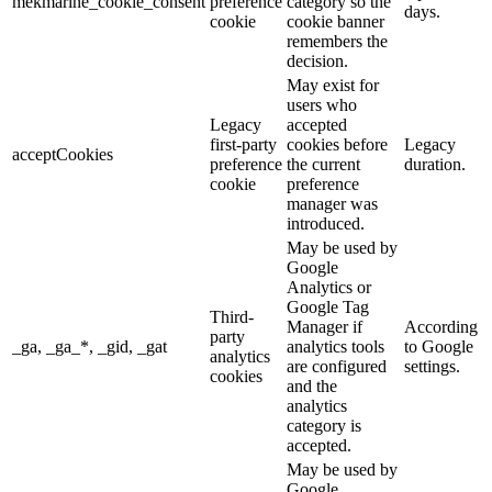
mekmarine_cookie_consent
preference
category so the
days.
cookie
cookie banner
remembers the
decision.
May exist for
users who
Legacy
accepted
first-party
cookies before
Legacy
acceptCookies
preference
the current
duration.
cookie
preference
manager was
introduced.
May be used by
Google
Analytics or
Google Tag
Third-
Manager if
According
party
_ga, _ga_*, _gid, _gat
analytics tools
to Google
analytics
are configured
settings.
cookies
and the
analytics
category is
accepted.
May be used by
Google