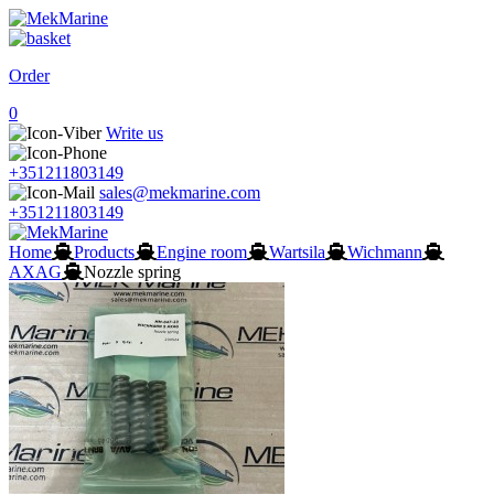
Order
0
Write us
+351211803149
sales@mekmarine.com
+351211803149
Home
Products
Engine room
Wartsila
Wichmann
AXAG
Nozzle spring