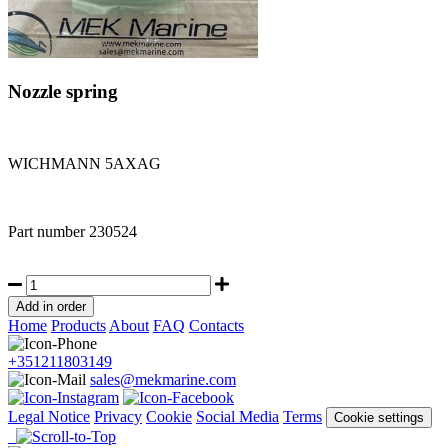
Nozzle spring
WICHMANN 5AXAG
Part number
230524
Home
Products
About
FAQ
Contacts
+351211803149
sales@mekmarine.com
Legal Notice
Privacy
Cookie
Social Media
Terms
Cookie settings