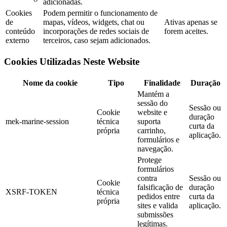
adicionadas.
Cookies
Podem permitir o funcionamento de
de
mapas, vídeos, widgets, chat ou
Ativas apenas se
conteúdo
incorporações de redes sociais de
forem aceites.
externo
terceiros, caso sejam adicionados.
Cookies Utilizadas Neste Website
Nome da cookie
Tipo
Finalidade
Duração
Mantém a
sessão do
Sessão ou
Cookie
website e
duração
mek-marine-session
técnica
suporta
curta da
própria
carrinho,
aplicação.
formulários e
navegação.
Protege
formulários
contra
Sessão ou
Cookie
falsificação de
duração
XSRF-TOKEN
técnica
pedidos entre
curta da
própria
sites e valida
aplicação.
submissões
legítimas.