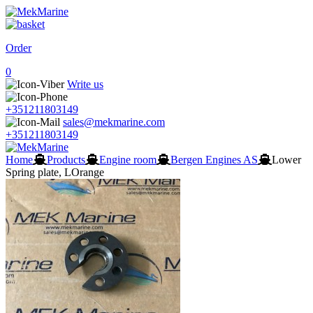
Order
0
Write us
+351211803149
sales@mekmarine.com
+351211803149
Home
Products
Engine room
Bergen Engines AS
Lower
Spring plate, LOrange