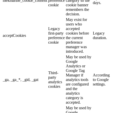
mekmarine_cookie_consent
preference
category so the
days.
cookie
cookie banner
remembers the
decision.
May exist for
users who
Legacy
accepted
first-party
cookies before
Legacy
acceptCookies
preference
the current
duration.
cookie
preference
manager was
introduced.
May be used by
Google
Analytics or
Google Tag
Third-
Manager if
According
party
_ga, _ga_*, _gid, _gat
analytics tools
to Google
analytics
are configured
settings.
cookies
and the
analytics
category is
accepted.
May be used by
Google