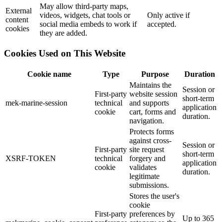
May allow third-party maps,
External
videos, widgets, chat tools or
Only active if
content
social media embeds to work if
accepted.
cookies
they are added.
Cookies Used on This Website
Cookie name
Type
Purpose
Duration
Maintains the
Session or
First-party
website session
short-term
mek-marine-session
technical
and supports
application
cookie
cart, forms and
duration.
navigation.
Protects forms
against cross-
Session or
First-party
site request
short-term
XSRF-TOKEN
technical
forgery and
application
cookie
validates
duration.
legitimate
submissions.
Stores the user's
cookie
First-party
preferences by
Up to 365