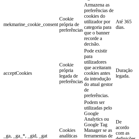
Armazena as
preferências de
cookies do
Cookie
utilizador por
Até 365
mekmarine_cookie_consent
própria de
categoria para
dias.
preferências
que o banner
recorde a
decisão.
Pode existir
para
utilizadores
Cookie
que aceitaram
própria
Duração
acceptCookies
cookies antes
legada de
legada.
da introdução
preferências
do atual gestor
de
preferências.
Podem ser
utilizadas pelo
Google
Analytics ou
De
Google Tag
acordo
Cookies
Manager se as
com as
_ga, _ga_*, _gid, _gat
analíticas
ferramentas de
definições