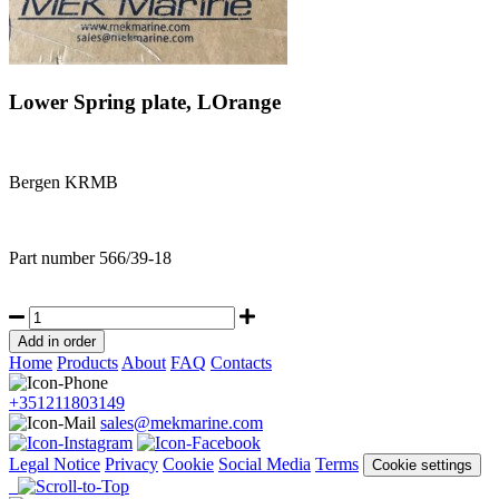
Lower Spring plate, LOrange
Bergen KRMB
Part number
566/39-18
Home
Products
About
FAQ
Contacts
+351211803149
sales@mekmarine.com
Legal Notice
Privacy
Cookie
Social Media
Terms
Cookie settings