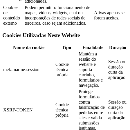
adicionadas.
Cookies
Podem permitir o funcionamento de
de
mapas, vídeos, widgets, chat ou
Ativas apenas se
conteúdo
incorporações de redes sociais de
forem aceites.
externo
terceiros, caso sejam adicionados.
Cookies Utilizadas Neste Website
Nome da cookie
Tipo
Finalidade
Duração
Mantém a
sessão do
Sessão ou
Cookie
website e
duração
mek-marine-session
técnica
suporta
curta da
própria
carrinho,
aplicação.
formulários e
navegação.
Protege
formulários
contra
Sessão ou
Cookie
falsificação de
duração
XSRF-TOKEN
técnica
pedidos entre
curta da
própria
sites e valida
aplicação.
submissões
legítimas.