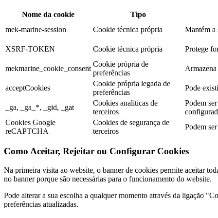
Nome da cookie
Tipo
mek-marine-session
Cookie técnica própria
Mantém a s
XSRF-TOKEN
Cookie técnica própria
Protege for
Cookie própria de
mekmarine_cookie_consent
Armazena a
preferências
Cookie própria legada de
acceptCookies
Pode existi
preferências
Cookies analíticas de
Podem ser 
_ga, _ga_*, _gid, _gat
terceiros
configurada
Cookies Google
Cookies de segurança de
Podem ser 
reCAPTCHA
terceiros
Como Aceitar, Rejeitar ou Configurar Cookies
Na primeira visita ao website, o banner de cookies permite aceitar tod
no banner porque são necessárias para o funcionamento do website.
Pode alterar a sua escolha a qualquer momento através da ligação "Coo
preferências atualizadas.