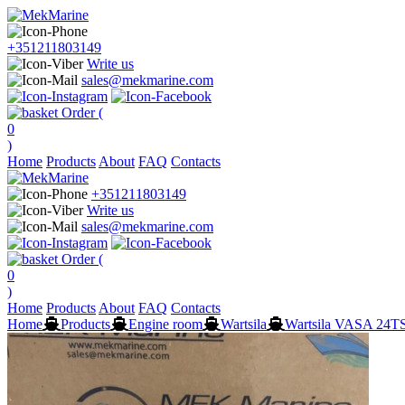
+351211803149
Write us
sales@mekmarine.com
Order (
0
)
Home
Products
About
FAQ
Contacts
+351211803149
Write us
sales@mekmarine.com
Order (
0
)
Home
Products
About
FAQ
Contacts
Home
Products
Engine room
Wartsila
Wartsila VASA 24T