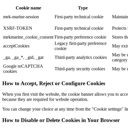
Cookie name
Type
mek-marine-session
First-party technical cookie
Maintain
XSRF-TOKEN
First-party technical cookie
Protects 
mekmarine_cookie_consent
First-party preference cookie
Stores t
Legacy first-party preference
acceptCookies
May exis
cookie
May be u
_ga, _ga_*, _gid, _gat
Third-party analytics cookies
category
Google reCAPTCHA
Third-party security cookies
May be u
cookies
How to Accept, Reject or Configure Cookies
When you first visit the website, the cookie banner allows you to acce
because they are required for website operation.
You can change your choice at any time from the "Cookie settings" lin
How to Disable or Delete Cookies in Your Browser