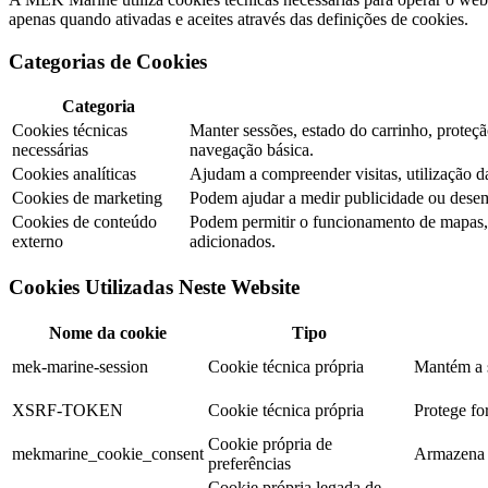
apenas quando ativadas e aceites através das definições de cookies.
Categorias de Cookies
Categoria
Cookies técnicas
Manter sessões, estado do carrinho, prote
necessárias
navegação básica.
Cookies analíticas
Ajudam a compreender visitas, utilização 
Cookies de marketing
Podem ajudar a medir publicidade ou dese
Cookies de conteúdo
Podem permitir o funcionamento de mapas, v
externo
adicionados.
Cookies Utilizadas Neste Website
Nome da cookie
Tipo
mek-marine-session
Cookie técnica própria
Mantém a s
XSRF-TOKEN
Cookie técnica própria
Protege for
Cookie própria de
mekmarine_cookie_consent
Armazena a
preferências
Cookie própria legada de