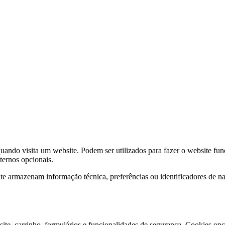
ndo visita um website. Podem ser utilizados para fazer o website func
xternos opcionais.
e armazenam informação técnica, preferências ou identificadores de 
ite, carrinho, formulários e funcionalidades de segurança. Cookies opci