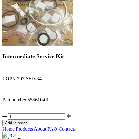
Intermediate Service Kit
LOPX 707 SFD-34
Part number
554610-01
Home
Products
About
FAQ
Contacts