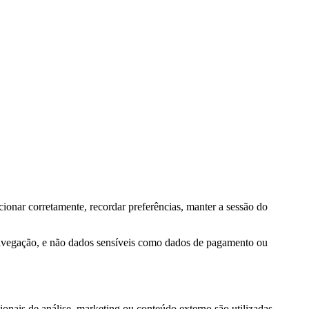
ionar corretamente, recordar preferências, manter a sessão do
navegação, e não dados sensíveis como dados de pagamento ou
onais de análise, marketing ou conteúdo externo são utilizadas