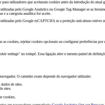
r para utilizadores que aceitaram cookies antes da introdução do atual g
utilizadas pelo Google Analytics ou Google Tag Manager se as ferrame
s e a categoria analítica for aceite.
utilizadas pelo Google reCAPTCHA se a proteção anti-abuso estiver at
as as cookies, rejeitar cookies opcionais ou configurar preferências por
kie settings" no rodapé. Essa ligação abre o mesmo painel de definiçõe
do navegador. O caminho exato depende do navegador utilizado:
dados de sites.
e sites.
ar cookies.
ytics em navegadores compatíveis:
Google Analytics Opt-out Browser