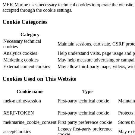
MEK Marine uses necessary technical cookies to operate the website, c
accepted through the cookie settings.
Cookie Categories
Category
Necessary technical
Maintain sessions, cart state, CSRF prote
cookies
Analytics cookies
Help understand visits, page usage and 
Marketing cookies
May help measure advertising or campaig
External content cookies
May allow third-party maps, videos, widg
Cookies Used on This Website
Cookie name
Type
mek-marine-session
First-party technical cookie
Maintain
XSRF-TOKEN
First-party technical cookie
Protects 
mekmarine_cookie_consent
First-party preference cookie
Stores t
Legacy first-party preference
acceptCookies
May exis
cookie