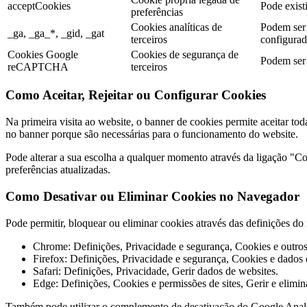
acceptCookies
Pode existi
preferências
Cookies analíticas de
Podem ser 
_ga, _ga_*, _gid, _gat
terceiros
configurada
Cookies Google
Cookies de segurança de
Podem ser 
reCAPTCHA
terceiros
Como Aceitar, Rejeitar ou Configurar Cookies
Na primeira visita ao website, o banner de cookies permite aceitar tod
no banner porque são necessárias para o funcionamento do website.
Pode alterar a sua escolha a qualquer momento através da ligação "Coo
preferências atualizadas.
Como Desativar ou Eliminar Cookies no Navegador
Pode permitir, bloquear ou eliminar cookies através das definições 
Chrome: Definições, Privacidade e segurança, Cookies e outros 
Firefox: Definições, Privacidade e segurança, Cookies e dados d
Safari: Definições, Privacidade, Gerir dados de websites.
Edge: Definições, Cookies e permissões de sites, Gerir e elimin
Também pode utilizar o complemento de desativação do Google Anal