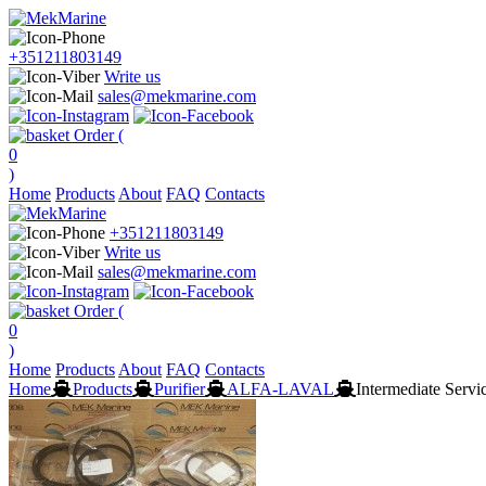
+351211803149
Write us
sales@mekmarine.com
Order (
0
)
Home
Products
About
FAQ
Contacts
+351211803149
Write us
sales@mekmarine.com
Order (
0
)
Home
Products
About
FAQ
Contacts
Home
Products
Purifier
ALFA-LAVAL
Intermediate Servi