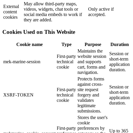
May allow third-party maps,
External
videos, widgets, chat tools or
Only active if
content
social media embeds to work if
accepted.
cookies
they are added.
Cookies Used on This Website
Cookie name
Type
Purpose
Duration
Maintains the
Session or
First-party
website session
short-term
mek-marine-session
technical
and supports
application
cookie
cart, forms and
duration.
navigation.
Protects forms
against cross-
Session or
First-party
site request
short-term
XSRF-TOKEN
technical
forgery and
application
cookie
validates
duration.
legitimate
submissions.
Stores the user's
cookie
First-party
preferences by
Up to 365