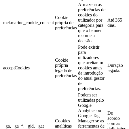
Armazena as
preferências de
cookies do
Cookie
utilizador por
Até 365
mekmarine_cookie_consent
própria de
categoria para
dias.
preferências
que o banner
recorde a
decisão.
Pode existir
para
utilizadores
Cookie
que aceitaram
própria
Duração
acceptCookies
cookies antes
legada de
legada.
da introdução
preferências
do atual gestor
de
preferências.
Podem ser
utilizadas pelo
Google
Analytics ou
De
Google Tag
acordo
Cookies
Manager se as
com as
_ga, _ga_*, _gid, _gat
analíticas
ferramentas de
definições