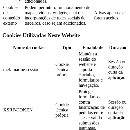
adicionadas.
Cookies
Podem permitir o funcionamento de
de
mapas, vídeos, widgets, chat ou
Ativas apenas se
conteúdo
incorporações de redes sociais de
forem aceites.
externo
terceiros, caso sejam adicionados.
Cookies Utilizadas Neste Website
Nome da cookie
Tipo
Finalidade
Duração
Mantém a
sessão do
Sessão ou
Cookie
website e
duração
mek-marine-session
técnica
suporta
curta da
própria
carrinho,
aplicação.
formulários e
navegação.
Protege
formulários
contra
Sessão ou
Cookie
falsificação de
duração
XSRF-TOKEN
técnica
pedidos entre
curta da
própria
sites e valida
aplicação.
submissões
legítimas.