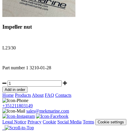
Impeller nut
L23/30
Part number
1 3210-01-28
Home
Products
About
FAQ
Contacts
+351211803149
sales@mekmarine.com
Legal Notice
Privacy
Cookie
Social Media
Terms
Cookie settings