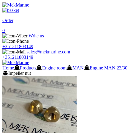
Order
0
Write us
+351211803149
sales@mekmarine.com
+351211803149
Home
Products
Engine room
MAN
Engine MAN 23/30
Impeller nut