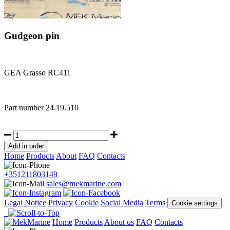
Gudgeon pin
GEA Grasso RC411
Part number
24.19.510
Home
Products
About
FAQ
Contacts
+351211803149
sales@mekmarine.com
Legal Notice
Privacy
Cookie
Social Media
Terms
Cookie settings
Home
Products
About us
FAQ
Contacts