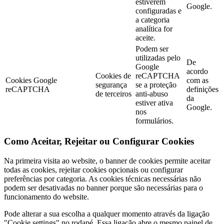
estiverem
Google.
configuradas e
a categoria
analítica for
aceite.
Podem ser
utilizadas pelo
De
Google
acordo
Cookies de
reCAPTCHA
Cookies Google
com as
segurança
se a proteção
reCAPTCHA
definições
de terceiros
anti-abuso
da
estiver ativa
Google.
nos
formulários.
Como Aceitar, Rejeitar ou Configurar Cookies
Na primeira visita ao website, o banner de cookies permite aceitar
todas as cookies, rejeitar cookies opcionais ou configurar
preferências por categoria. As cookies técnicas necessárias não
podem ser desativadas no banner porque são necessárias para o
funcionamento do website.
Pode alterar a sua escolha a qualquer momento através da ligação
"Cookie settings" no rodapé. Essa ligação abre o mesmo painel de