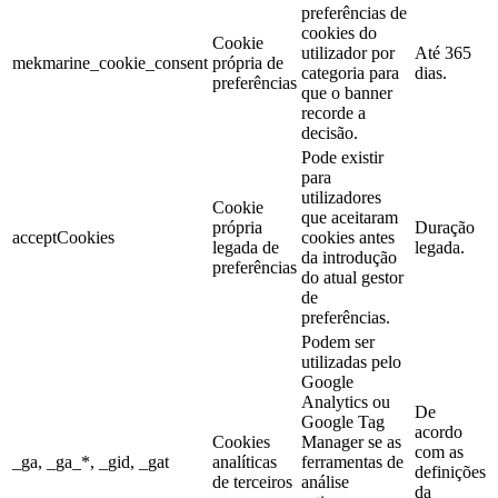
preferências de
cookies do
Cookie
utilizador por
Até 365
mekmarine_cookie_consent
própria de
categoria para
dias.
preferências
que o banner
recorde a
decisão.
Pode existir
para
utilizadores
Cookie
que aceitaram
própria
Duração
acceptCookies
cookies antes
legada de
legada.
da introdução
preferências
do atual gestor
de
preferências.
Podem ser
utilizadas pelo
Google
Analytics ou
De
Google Tag
acordo
Cookies
Manager se as
com as
_ga, _ga_*, _gid, _gat
analíticas
ferramentas de
definições
de terceiros
análise
da