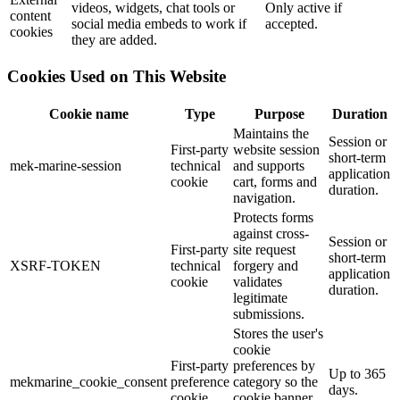
videos, widgets, chat tools or
Only active if
content
social media embeds to work if
accepted.
cookies
they are added.
Cookies Used on This Website
Cookie name
Type
Purpose
Duration
Maintains the
Session or
First-party
website session
short-term
mek-marine-session
technical
and supports
application
cookie
cart, forms and
duration.
navigation.
Protects forms
against cross-
Session or
First-party
site request
short-term
XSRF-TOKEN
technical
forgery and
application
cookie
validates
duration.
legitimate
submissions.
Stores the user's
cookie
First-party
preferences by
Up to 365
mekmarine_cookie_consent
preference
category so the
days.
cookie
cookie banner