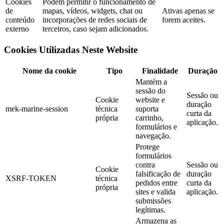
Cookies
Podem permitir o funcionamento de
de
mapas, vídeos, widgets, chat ou
Ativas apenas se
conteúdo
incorporações de redes sociais de
forem aceites.
externo
terceiros, caso sejam adicionados.
Cookies Utilizadas Neste Website
Nome da cookie
Tipo
Finalidade
Duração
Mantém a
sessão do
Sessão ou
Cookie
website e
duração
mek-marine-session
técnica
suporta
curta da
própria
carrinho,
aplicação.
formulários e
navegação.
Protege
formulários
contra
Sessão ou
Cookie
falsificação de
duração
XSRF-TOKEN
técnica
pedidos entre
curta da
própria
sites e valida
aplicação.
submissões
legítimas.
Armazena as