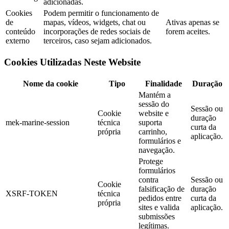
adicionadas.
Cookies
Podem permitir o funcionamento de
de
mapas, vídeos, widgets, chat ou
Ativas apenas se
conteúdo
incorporações de redes sociais de
forem aceites.
externo
terceiros, caso sejam adicionados.
Cookies Utilizadas Neste Website
Nome da cookie
Tipo
Finalidade
Duração
Mantém a
sessão do
Sessão ou
Cookie
website e
duração
mek-marine-session
técnica
suporta
curta da
própria
carrinho,
aplicação.
formulários e
navegação.
Protege
formulários
contra
Sessão ou
Cookie
falsificação de
duração
XSRF-TOKEN
técnica
pedidos entre
curta da
própria
sites e valida
aplicação.
submissões
legítimas.