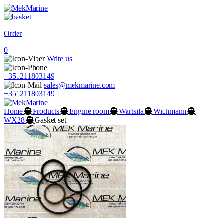
Order
0
Write us
+351211803149
sales@mekmarine.com
+351211803149
Home
Products
Engine room
Wartsila
Wichmann
WX28
Gasket set