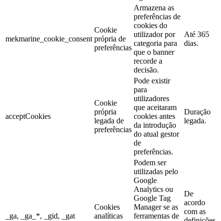
Armazena as
preferências de
cookies do
Cookie
utilizador por
Até 365
mekmarine_cookie_consent
própria de
categoria para
dias.
preferências
que o banner
recorde a
decisão.
Pode existir
para
utilizadores
Cookie
que aceitaram
própria
Duração
acceptCookies
cookies antes
legada de
legada.
da introdução
preferências
do atual gestor
de
preferências.
Podem ser
utilizadas pelo
Google
Analytics ou
De
Google Tag
acordo
Cookies
Manager se as
com as
_ga, _ga_*, _gid, _gat
analíticas
ferramentas de
definições