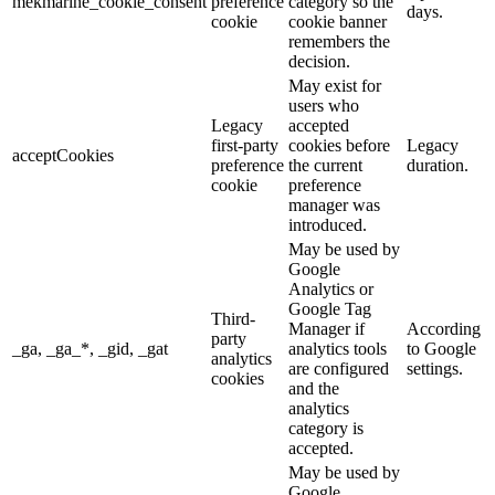
mekmarine_cookie_consent
preference
category so the
days.
cookie
cookie banner
remembers the
decision.
May exist for
users who
Legacy
accepted
first-party
cookies before
Legacy
acceptCookies
preference
the current
duration.
cookie
preference
manager was
introduced.
May be used by
Google
Analytics or
Google Tag
Third-
Manager if
According
party
_ga, _ga_*, _gid, _gat
analytics tools
to Google
analytics
are configured
settings.
cookies
and the
analytics
category is
accepted.
May be used by
Google