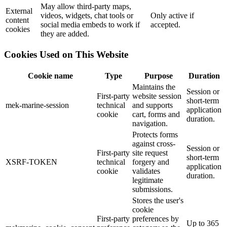
May allow third-party maps,
External
videos, widgets, chat tools or
Only active if
content
social media embeds to work if
accepted.
cookies
they are added.
Cookies Used on This Website
Cookie name
Type
Purpose
Duration
Maintains the
Session or
First-party
website session
short-term
mek-marine-session
technical
and supports
application
cookie
cart, forms and
duration.
navigation.
Protects forms
against cross-
Session or
First-party
site request
short-term
XSRF-TOKEN
technical
forgery and
application
cookie
validates
duration.
legitimate
submissions.
Stores the user's
cookie
First-party
preferences by
Up to 365