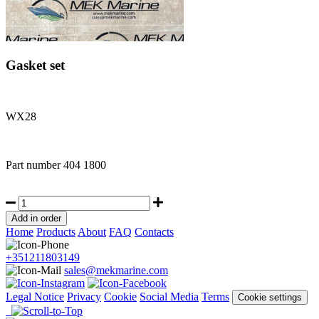
Gasket set
WX28
Part number
404 1800
Home
Products
About
FAQ
Contacts
+351211803149
sales@mekmarine.com
Legal Notice
Privacy
Cookie
Social Media
Terms
Cookie settings