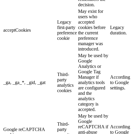
decision.
May exist for
users who
Legacy
accepted
first-party
cookies before
Legacy
acceptCookies
preference
the current
duration.
cookie
preference
manager was
introduced.
May be used by
Google
Analytics or
Google Tag
Third-
Manager if
According
party
_ga, _ga_*, _gid, _gat
analytics tools
to Google
analytics
are configured
settings.
cookies
and the
analytics
category is
accepted.
May be used by
Google
Third-
reCAPTCHA if
According
Google reCAPTCHA
party
anti-abuse
to Google