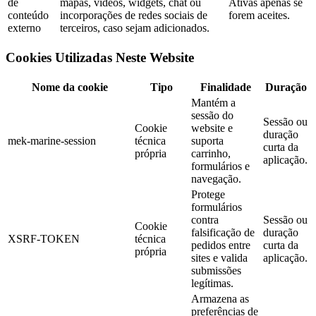
de
mapas, vídeos, widgets, chat ou
Ativas apenas se
conteúdo
incorporações de redes sociais de
forem aceites.
externo
terceiros, caso sejam adicionados.
Cookies Utilizadas Neste Website
Nome da cookie
Tipo
Finalidade
Duração
Mantém a
sessão do
Sessão ou
Cookie
website e
duração
mek-marine-session
técnica
suporta
curta da
própria
carrinho,
aplicação.
formulários e
navegação.
Protege
formulários
contra
Sessão ou
Cookie
falsificação de
duração
XSRF-TOKEN
técnica
pedidos entre
curta da
própria
sites e valida
aplicação.
submissões
legítimas.
Armazena as
preferências de