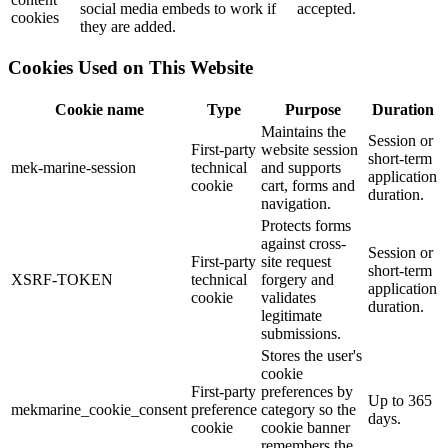
social media embeds to work if
accepted.
cookies
they are added.
Cookies Used on This Website
Cookie name
Type
Purpose
Duration
Maintains the
Session or
First-party
website session
short-term
mek-marine-session
technical
and supports
application
cookie
cart, forms and
duration.
navigation.
Protects forms
against cross-
Session or
First-party
site request
short-term
XSRF-TOKEN
technical
forgery and
application
cookie
validates
duration.
legitimate
submissions.
Stores the user's
cookie
First-party
preferences by
Up to 365
mekmarine_cookie_consent
preference
category so the
days.
cookie
cookie banner
remembers the