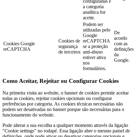
configuradas e
a categoria
analítica for
aceite.
Podem ser
utilizadas pelo
De
Google
acordo
Cookies de
reCAPTCHA
Cookies Google
com as
segurança
se a proteção
reCAPTCHA
definições
de terceiros
anti-abuso
da
estiver ativa
Google.
nos
formulários.
Como Aceitar, Rejeitar ou Configurar Cookies
Na primeira visita ao website, o banner de cookies permite aceitar
todas as cookies, rejeitar cookies opcionais ou configurar
preferências por categoria. As cookies técnicas necessárias não
podem ser desativadas no banner porque são necessárias para o
funcionamento do website.
Pode alterar a sua escolha a qualquer momento através da ligação
"Cookie settings" no rodapé. Essa ligação abre o mesmo painel de
definições, onde pode ativar ou desativar categorias opcionais e