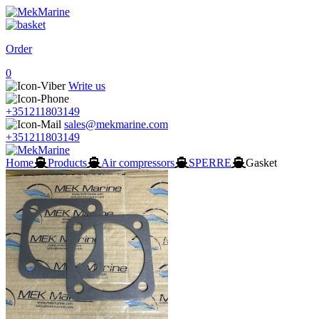
Order
0
Write us
+351211803149
sales@mekmarine.com
+351211803149
Home
Products
Air compressors
SPERRE
Gasket