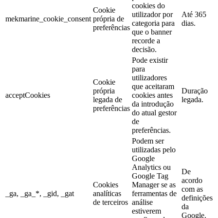
cookies do
Cookie
utilizador por
Até 365
mekmarine_cookie_consent
própria de
categoria para
dias.
preferências
que o banner
recorde a
decisão.
Pode existir
para
utilizadores
Cookie
que aceitaram
própria
Duração
acceptCookies
cookies antes
legada de
legada.
da introdução
preferências
do atual gestor
de
preferências.
Podem ser
utilizadas pelo
Google
Analytics ou
De
Google Tag
acordo
Cookies
Manager se as
com as
_ga, _ga_*, _gid, _gat
analíticas
ferramentas de
definições
de terceiros
análise
da
estiverem
Google.