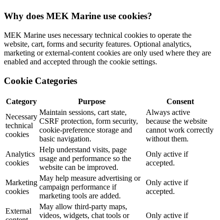
Why does MEK Marine use cookies?
MEK Marine uses necessary technical cookies to operate the
website, cart, forms and security features. Optional analytics,
marketing or external-content cookies are only used where they are
enabled and accepted through the cookie settings.
Cookie Categories
Category
Purpose
Consent
Maintain sessions, cart state,
Always active
Necessary
CSRF protection, form security,
because the website
technical
cookie-preference storage and
cannot work correctly
cookies
basic navigation.
without them.
Help understand visits, page
Analytics
Only active if
usage and performance so the
cookies
accepted.
website can be improved.
May help measure advertising or
Marketing
Only active if
campaign performance if
cookies
accepted.
marketing tools are added.
May allow third-party maps,
External
videos, widgets, chat tools or
Only active if
content