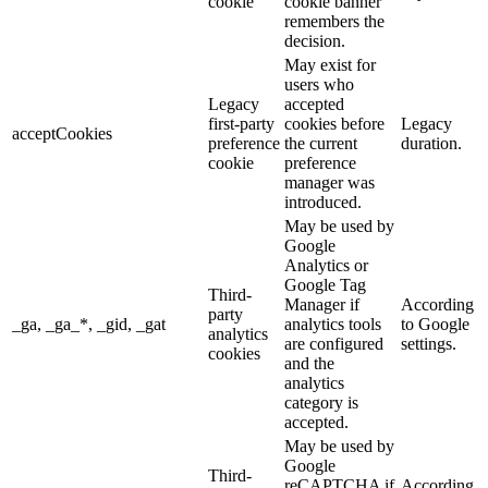
cookie
cookie banner
remembers the
decision.
May exist for
users who
Legacy
accepted
first-party
cookies before
Legacy
acceptCookies
preference
the current
duration.
cookie
preference
manager was
introduced.
May be used by
Google
Analytics or
Google Tag
Third-
Manager if
According
party
_ga, _ga_*, _gid, _gat
analytics tools
to Google
analytics
are configured
settings.
cookies
and the
analytics
category is
accepted.
May be used by
Google
Third-
reCAPTCHA if
According