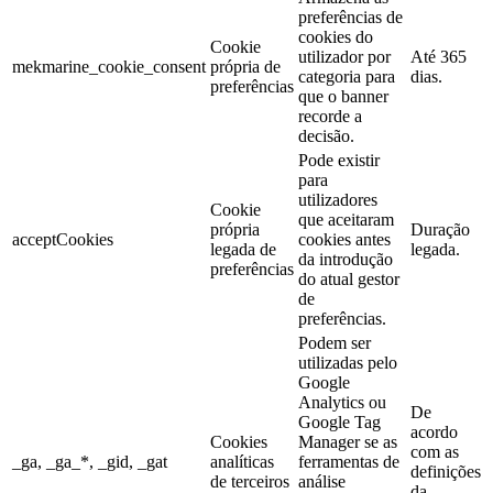
preferências de
cookies do
Cookie
utilizador por
Até 365
mekmarine_cookie_consent
própria de
categoria para
dias.
preferências
que o banner
recorde a
decisão.
Pode existir
para
utilizadores
Cookie
que aceitaram
própria
Duração
acceptCookies
cookies antes
legada de
legada.
da introdução
preferências
do atual gestor
de
preferências.
Podem ser
utilizadas pelo
Google
Analytics ou
De
Google Tag
acordo
Cookies
Manager se as
com as
_ga, _ga_*, _gid, _gat
analíticas
ferramentas de
definições
de terceiros
análise
da