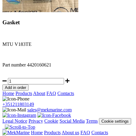
Gasket
MTU V183TE
Part number
4420160621
Home
Products
About
FAQ
Contacts
+351211803149
sales@mekmarine.com
Legal Notice
Privacy
Cookie
Social Media
Terms
Cookie settings
Home
Products
About us
FAQ
Contacts