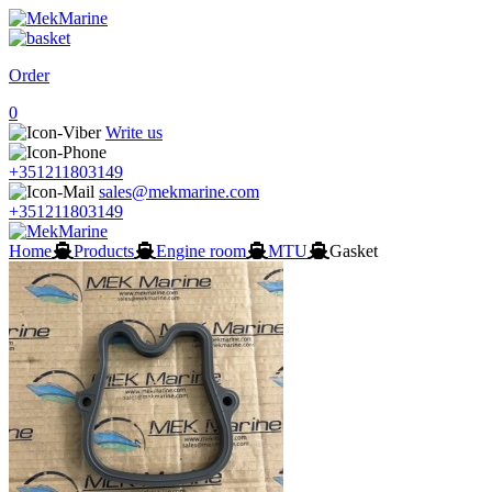
Order
0
Write us
+351211803149
sales@mekmarine.com
+351211803149
Home
Products
Engine room
MTU
Gasket