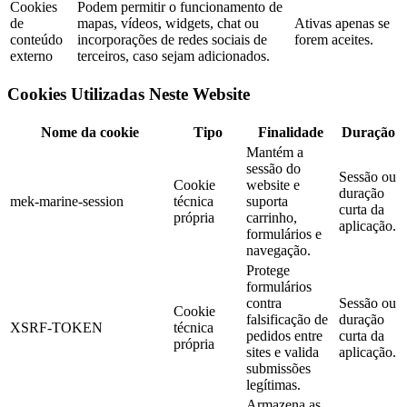
Cookies
Podem permitir o funcionamento de
de
mapas, vídeos, widgets, chat ou
Ativas apenas se
conteúdo
incorporações de redes sociais de
forem aceites.
externo
terceiros, caso sejam adicionados.
Cookies Utilizadas Neste Website
Nome da cookie
Tipo
Finalidade
Duração
Mantém a
sessão do
Sessão ou
Cookie
website e
duração
mek-marine-session
técnica
suporta
curta da
própria
carrinho,
aplicação.
formulários e
navegação.
Protege
formulários
contra
Sessão ou
Cookie
falsificação de
duração
XSRF-TOKEN
técnica
pedidos entre
curta da
própria
sites e valida
aplicação.
submissões
legítimas.
Armazena as