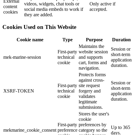
External
videos, widgets, chat tools or
Only active if
content
social media embeds to work if
accepted.
cookies
they are added.
Cookies Used on This Website
Cookie name
Type
Purpose
Duration
Maintains the
Session or
First-party
website session
short-term
mek-marine-session
technical
and supports
application
cookie
cart, forms and
duration.
navigation.
Protects forms
against cross-
Session or
First-party
site request
short-term
XSRF-TOKEN
technical
forgery and
application
cookie
validates
duration.
legitimate
submissions.
Stores the user's
cookie
First-party
preferences by
Up to 365
mekmarine_cookie_consent
preference
category so the
days.