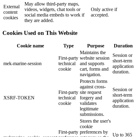
May allow third-party maps,
External
videos, widgets, chat tools or
Only active if
content
social media embeds to work if
accepted.
cookies
they are added.
Cookies Used on This Website
Cookie name
Type
Purpose
Duration
Maintains the
Session or
First-party
website session
short-term
mek-marine-session
technical
and supports
application
cookie
cart, forms and
duration.
navigation.
Protects forms
against cross-
Session or
First-party
site request
short-term
XSRF-TOKEN
technical
forgery and
application
cookie
validates
duration.
legitimate
submissions.
Stores the user's
cookie
First-party
preferences by
Up to 365