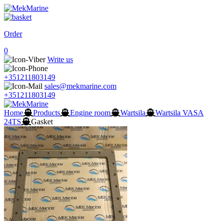
Order
0
Write us
+351211803149
sales@mekmarine.com
+351211803149
Home
Products
Engine room
Wartsila
Wartsila VASA
24TS
Gasket