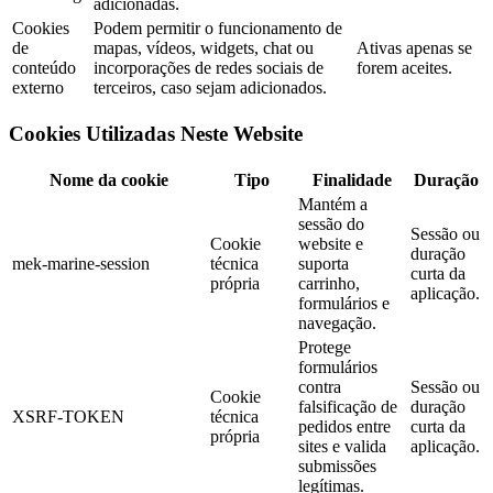
adicionadas.
Cookies
Podem permitir o funcionamento de
de
mapas, vídeos, widgets, chat ou
Ativas apenas se
conteúdo
incorporações de redes sociais de
forem aceites.
externo
terceiros, caso sejam adicionados.
Cookies Utilizadas Neste Website
Nome da cookie
Tipo
Finalidade
Duração
Mantém a
sessão do
Sessão ou
Cookie
website e
duração
mek-marine-session
técnica
suporta
curta da
própria
carrinho,
aplicação.
formulários e
navegação.
Protege
formulários
contra
Sessão ou
Cookie
falsificação de
duração
XSRF-TOKEN
técnica
pedidos entre
curta da
própria
sites e valida
aplicação.
submissões
legítimas.