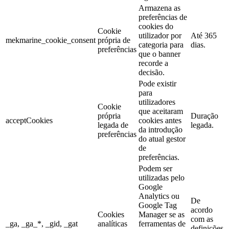
Armazena as
preferências de
cookies do
Cookie
utilizador por
Até 365
mekmarine_cookie_consent
própria de
categoria para
dias.
preferências
que o banner
recorde a
decisão.
Pode existir
para
utilizadores
Cookie
que aceitaram
própria
Duração
acceptCookies
cookies antes
legada de
legada.
da introdução
preferências
do atual gestor
de
preferências.
Podem ser
utilizadas pelo
Google
Analytics ou
De
Google Tag
acordo
Cookies
Manager se as
com as
_ga, _ga_*, _gid, _gat
analíticas
ferramentas de
definições