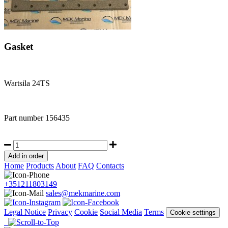
Gasket
Wartsila 24TS
Part number
156435
Home
Products
About
FAQ
Contacts
+351211803149
sales@mekmarine.com
Legal Notice
Privacy
Cookie
Social Media
Terms
Cookie settings