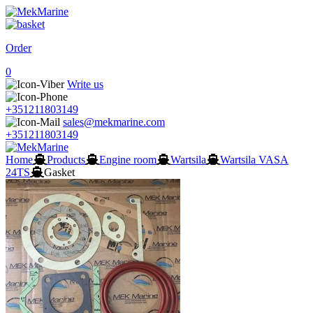
Order
0
Write us
+351211803149
sales@mekmarine.com
+351211803149
Home
Products
Engine room
Wartsila
Wartsila VASA
24TS
Gasket