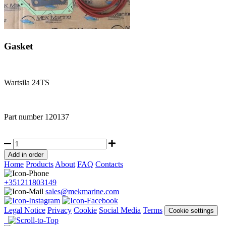
Gasket
Wartsila 24TS
Part number
120137
Home
Products
About
FAQ
Contacts
+351211803149
sales@mekmarine.com
Legal Notice
Privacy
Cookie
Social Media
Terms
Cookie settings