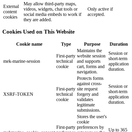
May allow third-party maps,
External
videos, widgets, chat tools or
Only active if
content
social media embeds to work if
accepted.
cookies
they are added.
Cookies Used on This Website
Cookie name
Type
Purpose
Duration
Maintains the
Session or
First-party
website session
short-term
mek-marine-session
technical
and supports
application
cookie
cart, forms and
duration.
navigation.
Protects forms
against cross-
Session or
First-party
site request
short-term
XSRF-TOKEN
technical
forgery and
application
cookie
validates
duration.
legitimate
submissions.
Stores the user's
cookie
First-party
preferences by
Up to 365