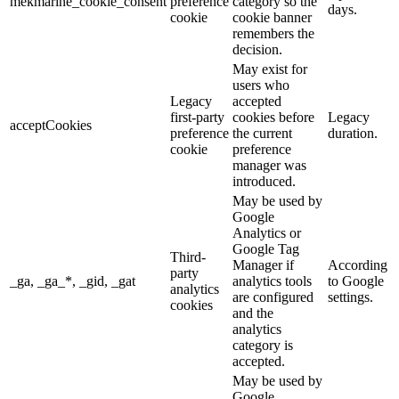
mekmarine_cookie_consent
preference
category so the
days.
cookie
cookie banner
remembers the
decision.
May exist for
users who
Legacy
accepted
first-party
cookies before
Legacy
acceptCookies
preference
the current
duration.
cookie
preference
manager was
introduced.
May be used by
Google
Analytics or
Google Tag
Third-
Manager if
According
party
_ga, _ga_*, _gid, _gat
analytics tools
to Google
analytics
are configured
settings.
cookies
and the
analytics
category is
accepted.
May be used by
Google