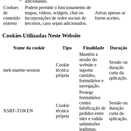
adicionadas.
Cookies
Podem permitir o funcionamento de
de
mapas, vídeos, widgets, chat ou
Ativas apenas se
conteúdo
incorporações de redes sociais de
forem aceites.
externo
terceiros, caso sejam adicionados.
Cookies Utilizadas Neste Website
Nome da cookie
Tipo
Finalidade
Duração
Mantém a
sessão do
Sessão ou
Cookie
website e
duração
mek-marine-session
técnica
suporta
curta da
própria
carrinho,
aplicação.
formulários e
navegação.
Protege
formulários
contra
Sessão ou
Cookie
falsificação de
duração
XSRF-TOKEN
técnica
pedidos entre
curta da
própria
sites e valida
aplicação.
submissões
legítimas.