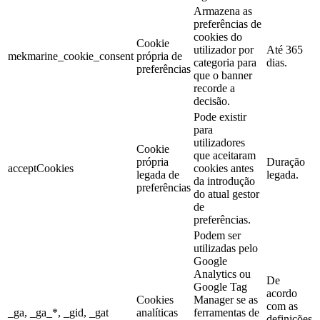
Armazena as
preferências de
cookies do
Cookie
utilizador por
Até 365
mekmarine_cookie_consent
própria de
categoria para
dias.
preferências
que o banner
recorde a
decisão.
Pode existir
para
utilizadores
Cookie
que aceitaram
própria
Duração
acceptCookies
cookies antes
legada de
legada.
da introdução
preferências
do atual gestor
de
preferências.
Podem ser
utilizadas pelo
Google
Analytics ou
De
Google Tag
acordo
Cookies
Manager se as
com as
_ga, _ga_*, _gid, _gat
analíticas
ferramentas de
definições