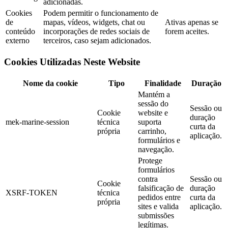
adicionadas.
Cookies
Podem permitir o funcionamento de
de
mapas, vídeos, widgets, chat ou
Ativas apenas se
conteúdo
incorporações de redes sociais de
forem aceites.
externo
terceiros, caso sejam adicionados.
Cookies Utilizadas Neste Website
Nome da cookie
Tipo
Finalidade
Duração
Mantém a
sessão do
Sessão ou
Cookie
website e
duração
mek-marine-session
técnica
suporta
curta da
própria
carrinho,
aplicação.
formulários e
navegação.
Protege
formulários
contra
Sessão ou
Cookie
falsificação de
duração
XSRF-TOKEN
técnica
pedidos entre
curta da
própria
sites e valida
aplicação.
submissões
legítimas.