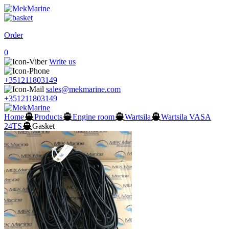
Order
0
Write us
+351211803149
sales@mekmarine.com
+351211803149
Home
Products
Engine room
Wartsila
Wartsila VASA
24TS
Gasket