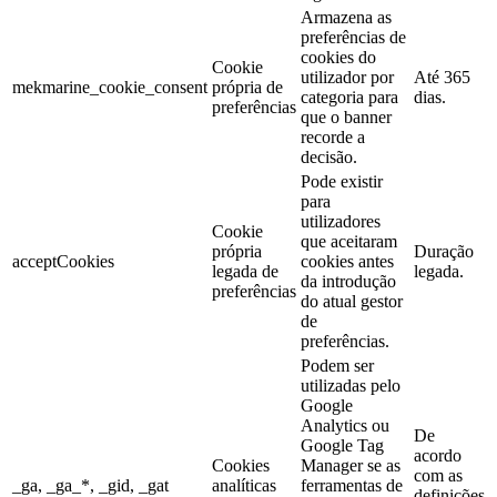
Armazena as
preferências de
cookies do
Cookie
utilizador por
Até 365
mekmarine_cookie_consent
própria de
categoria para
dias.
preferências
que o banner
recorde a
decisão.
Pode existir
para
utilizadores
Cookie
que aceitaram
própria
Duração
acceptCookies
cookies antes
legada de
legada.
da introdução
preferências
do atual gestor
de
preferências.
Podem ser
utilizadas pelo
Google
Analytics ou
De
Google Tag
acordo
Cookies
Manager se as
com as
_ga, _ga_*, _gid, _gat
analíticas
ferramentas de
definições