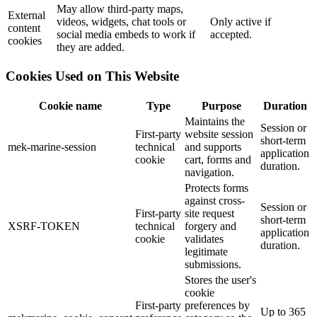
May allow third-party maps,
External
videos, widgets, chat tools or
Only active if
content
social media embeds to work if
accepted.
cookies
they are added.
Cookies Used on This Website
Cookie name
Type
Purpose
Duration
Maintains the
Session or
First-party
website session
short-term
mek-marine-session
technical
and supports
application
cookie
cart, forms and
duration.
navigation.
Protects forms
against cross-
Session or
First-party
site request
short-term
XSRF-TOKEN
technical
forgery and
application
cookie
validates
duration.
legitimate
submissions.
Stores the user's
cookie
First-party
preferences by
Up to 365