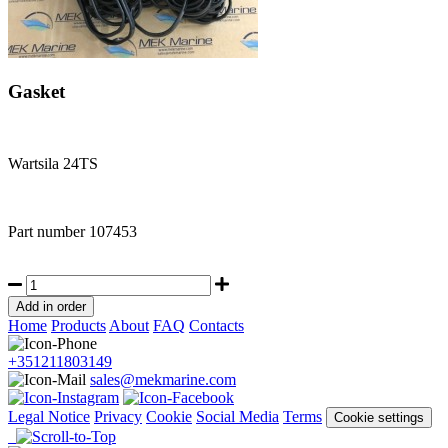
Gasket
Wartsila 24TS
Part number
107453
Home
Products
About
FAQ
Contacts
+351211803149
sales@mekmarine.com
Legal Notice
Privacy
Cookie
Social Media
Terms
Cookie settings