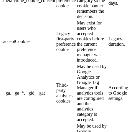
mekmarine_cookie_consent
preference
category so the
days.
cookie
cookie banner
remembers the
decision.
May exist for
users who
Legacy
accepted
first-party
cookies before
Legacy
acceptCookies
preference
the current
duration.
cookie
preference
manager was
introduced.
May be used by
Google
Analytics or
Google Tag
Third-
Manager if
According
party
_ga, _ga_*, _gid, _gat
analytics tools
to Google
analytics
are configured
settings.
cookies
and the
analytics
category is
accepted.
May be used by
Google