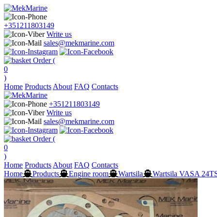
+351211803149
Write us
sales@mekmarine.com
Order (
0
)
Home
Products
About
FAQ
Contacts
+351211803149
Write us
sales@mekmarine.com
Order (
0
)
Home
Products
About
FAQ
Contacts
Home
Products
Engine room
Wartsila
Wartsila VASA 24T