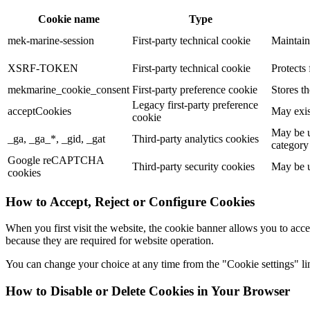
Cookie name
Type
mek-marine-session
First-party technical cookie
Maintain
XSRF-TOKEN
First-party technical cookie
Protects 
mekmarine_cookie_consent
First-party preference cookie
Stores t
Legacy first-party preference
acceptCookies
May exis
cookie
May be u
_ga, _ga_*, _gid, _gat
Third-party analytics cookies
category
Google reCAPTCHA
Third-party security cookies
May be u
cookies
How to Accept, Reject or Configure Cookies
When you first visit the website, the cookie banner allows you to acce
because they are required for website operation.
You can change your choice at any time from the "Cookie settings" lin
How to Disable or Delete Cookies in Your Browser