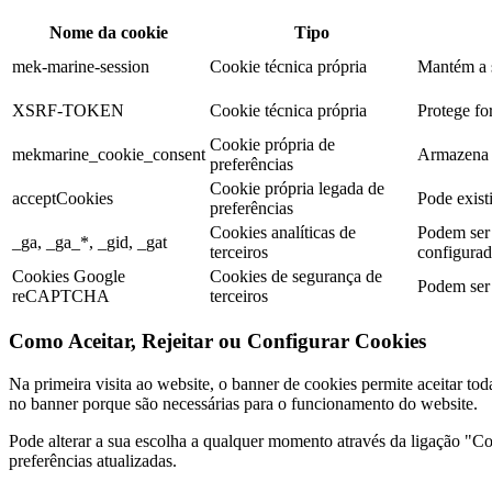
Nome da cookie
Tipo
mek-marine-session
Cookie técnica própria
Mantém a s
XSRF-TOKEN
Cookie técnica própria
Protege for
Cookie própria de
mekmarine_cookie_consent
Armazena a
preferências
Cookie própria legada de
acceptCookies
Pode existi
preferências
Cookies analíticas de
Podem ser 
_ga, _ga_*, _gid, _gat
terceiros
configurada
Cookies Google
Cookies de segurança de
Podem ser 
reCAPTCHA
terceiros
Como Aceitar, Rejeitar ou Configurar Cookies
Na primeira visita ao website, o banner de cookies permite aceitar tod
no banner porque são necessárias para o funcionamento do website.
Pode alterar a sua escolha a qualquer momento através da ligação "Coo
preferências atualizadas.