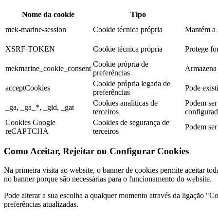
Nome da cookie
Tipo
mek-marine-session
Cookie técnica própria
Mantém a s
XSRF-TOKEN
Cookie técnica própria
Protege for
Cookie própria de
mekmarine_cookie_consent
Armazena a
preferências
Cookie própria legada de
acceptCookies
Pode existi
preferências
Cookies analíticas de
Podem ser 
_ga, _ga_*, _gid, _gat
terceiros
configurada
Cookies Google
Cookies de segurança de
Podem ser 
reCAPTCHA
terceiros
Como Aceitar, Rejeitar ou Configurar Cookies
Na primeira visita ao website, o banner de cookies permite aceitar tod
no banner porque são necessárias para o funcionamento do website.
Pode alterar a sua escolha a qualquer momento através da ligação "Coo
preferências atualizadas.