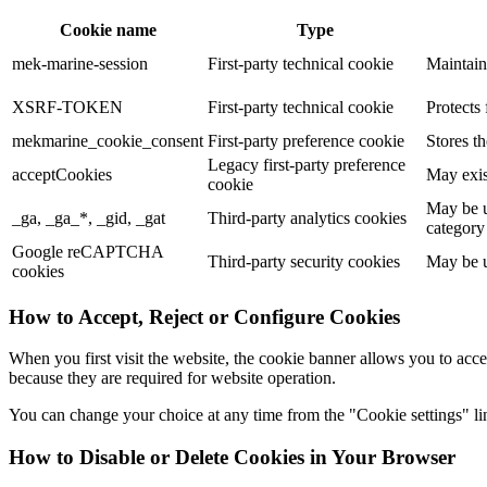
Cookie name
Type
mek-marine-session
First-party technical cookie
Maintain
XSRF-TOKEN
First-party technical cookie
Protects 
mekmarine_cookie_consent
First-party preference cookie
Stores t
Legacy first-party preference
acceptCookies
May exis
cookie
May be u
_ga, _ga_*, _gid, _gat
Third-party analytics cookies
category
Google reCAPTCHA
Third-party security cookies
May be u
cookies
How to Accept, Reject or Configure Cookies
When you first visit the website, the cookie banner allows you to acce
because they are required for website operation.
You can change your choice at any time from the "Cookie settings" lin
How to Disable or Delete Cookies in Your Browser