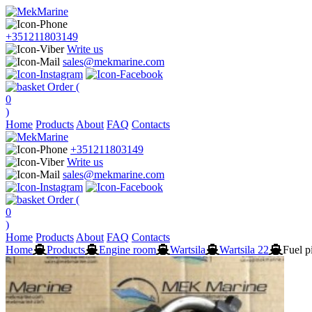
+351211803149
Write us
sales@mekmarine.com
Order (
0
)
Home
Products
About
FAQ
Contacts
+351211803149
Write us
sales@mekmarine.com
Order (
0
)
Home
Products
About
FAQ
Contacts
Home
Products
Engine room
Wartsila
Wartsila 22
Fuel p