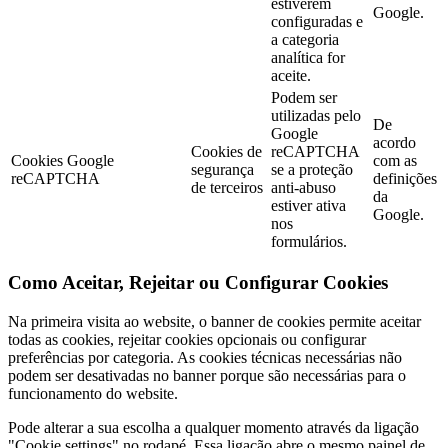
estiverem
Google.
configuradas e
a categoria
analítica for
aceite.
Podem ser
utilizadas pelo
De
Google
acordo
Cookies de
reCAPTCHA
Cookies Google
com as
segurança
se a proteção
reCAPTCHA
definições
de terceiros
anti-abuso
da
estiver ativa
Google.
nos
formulários.
Como Aceitar, Rejeitar ou Configurar Cookies
Na primeira visita ao website, o banner de cookies permite aceitar
todas as cookies, rejeitar cookies opcionais ou configurar
preferências por categoria. As cookies técnicas necessárias não
podem ser desativadas no banner porque são necessárias para o
funcionamento do website.
Pode alterar a sua escolha a qualquer momento através da ligação
"Cookie settings" no rodapé. Essa ligação abre o mesmo painel de