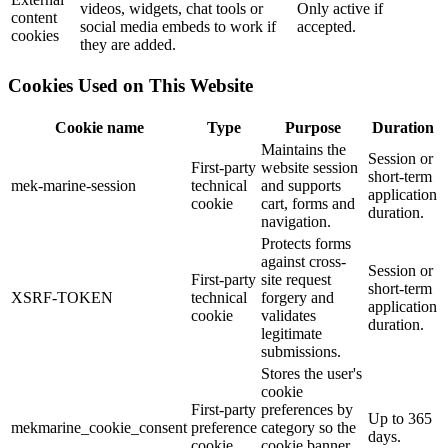
videos, widgets, chat tools or
Only active if
content
social media embeds to work if
accepted.
cookies
they are added.
Cookies Used on This Website
Cookie name
Type
Purpose
Duration
Maintains the
Session or
First-party
website session
short-term
mek-marine-session
technical
and supports
application
cookie
cart, forms and
duration.
navigation.
Protects forms
against cross-
Session or
First-party
site request
short-term
XSRF-TOKEN
technical
forgery and
application
cookie
validates
duration.
legitimate
submissions.
Stores the user's
cookie
First-party
preferences by
Up to 365
mekmarine_cookie_consent
preference
category so the
days.
cookie
cookie banner