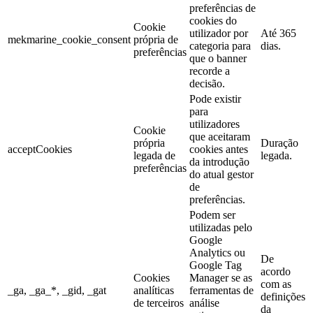
preferências de
cookies do
Cookie
utilizador por
Até 365
mekmarine_cookie_consent
própria de
categoria para
dias.
preferências
que o banner
recorde a
decisão.
Pode existir
para
utilizadores
Cookie
que aceitaram
própria
Duração
acceptCookies
cookies antes
legada de
legada.
da introdução
preferências
do atual gestor
de
preferências.
Podem ser
utilizadas pelo
Google
Analytics ou
De
Google Tag
acordo
Cookies
Manager se as
com as
_ga, _ga_*, _gid, _gat
analíticas
ferramentas de
definições
de terceiros
análise
da