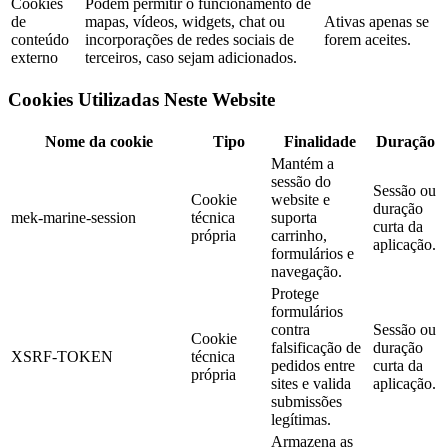
Cookies
Podem permitir o funcionamento de
de
mapas, vídeos, widgets, chat ou
Ativas apenas se
conteúdo
incorporações de redes sociais de
forem aceites.
externo
terceiros, caso sejam adicionados.
Cookies Utilizadas Neste Website
Nome da cookie
Tipo
Finalidade
Duração
Mantém a
sessão do
Sessão ou
Cookie
website e
duração
mek-marine-session
técnica
suporta
curta da
própria
carrinho,
aplicação.
formulários e
navegação.
Protege
formulários
contra
Sessão ou
Cookie
falsificação de
duração
XSRF-TOKEN
técnica
pedidos entre
curta da
própria
sites e valida
aplicação.
submissões
legítimas.
Armazena as