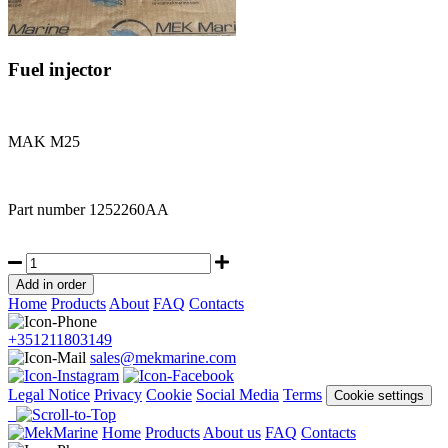
Fuel injector
MAK M25
Part number
1252260AA
Home
Products
About
FAQ
Contacts
+351211803149
sales@mekmarine.com
Legal Notice
Privacy
Cookie
Social Media
Terms
Cookie settings
Home
Products
About us
FAQ
Contacts