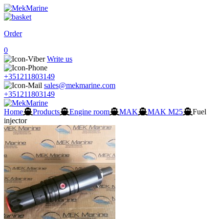
Order
0
Write us
+351211803149
sales@mekmarine.com
+351211803149
Home
Products
Engine room
MAK
MAK M25
Fuel
injector