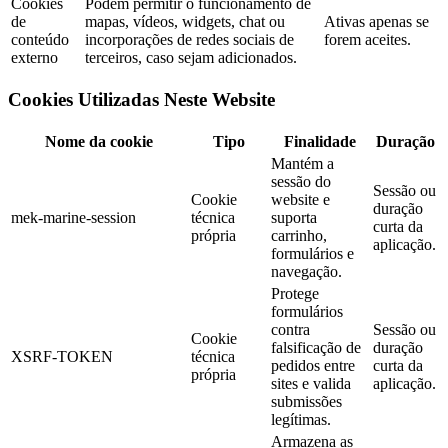
Cookies
Podem permitir o funcionamento de
de
mapas, vídeos, widgets, chat ou
Ativas apenas se
conteúdo
incorporações de redes sociais de
forem aceites.
externo
terceiros, caso sejam adicionados.
Cookies Utilizadas Neste Website
Nome da cookie
Tipo
Finalidade
Duração
Mantém a
sessão do
Sessão ou
Cookie
website e
duração
mek-marine-session
técnica
suporta
curta da
própria
carrinho,
aplicação.
formulários e
navegação.
Protege
formulários
contra
Sessão ou
Cookie
falsificação de
duração
XSRF-TOKEN
técnica
pedidos entre
curta da
própria
sites e valida
aplicação.
submissões
legítimas.
Armazena as