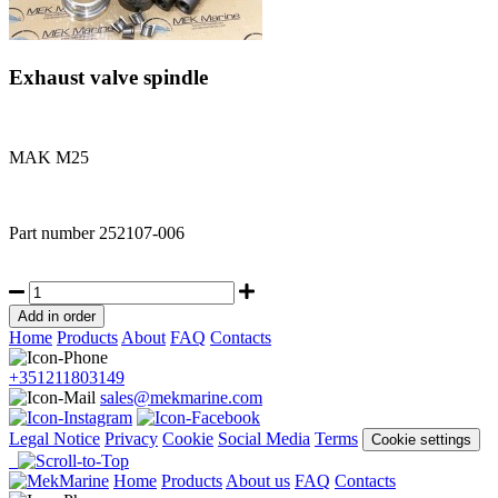
Exhaust valve spindle
MAK M25
Part number
252107-006
Home
Products
About
FAQ
Contacts
+351211803149
sales@mekmarine.com
Legal Notice
Privacy
Cookie
Social Media
Terms
Cookie settings
Home
Products
About us
FAQ
Contacts