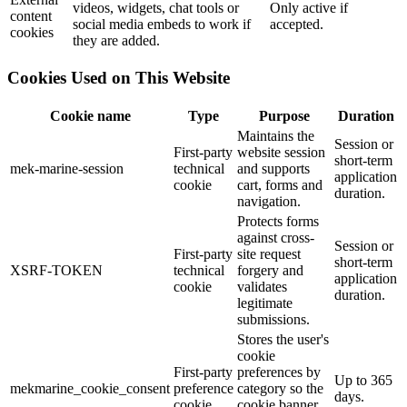
videos, widgets, chat tools or
Only active if
content
social media embeds to work if
accepted.
cookies
they are added.
Cookies Used on This Website
Cookie name
Type
Purpose
Duration
Maintains the
Session or
First-party
website session
short-term
mek-marine-session
technical
and supports
application
cookie
cart, forms and
duration.
navigation.
Protects forms
against cross-
Session or
First-party
site request
short-term
XSRF-TOKEN
technical
forgery and
application
cookie
validates
duration.
legitimate
submissions.
Stores the user's
cookie
First-party
preferences by
Up to 365
mekmarine_cookie_consent
preference
category so the
days.
cookie
cookie banner