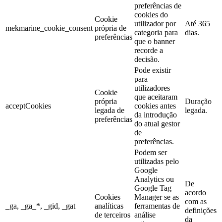
preferências de
cookies do
Cookie
utilizador por
Até 365
mekmarine_cookie_consent
própria de
categoria para
dias.
preferências
que o banner
recorde a
decisão.
Pode existir
para
utilizadores
Cookie
que aceitaram
própria
Duração
acceptCookies
cookies antes
legada de
legada.
da introdução
preferências
do atual gestor
de
preferências.
Podem ser
utilizadas pelo
Google
Analytics ou
De
Google Tag
acordo
Cookies
Manager se as
com as
_ga, _ga_*, _gid, _gat
analíticas
ferramentas de
definições
de terceiros
análise
da