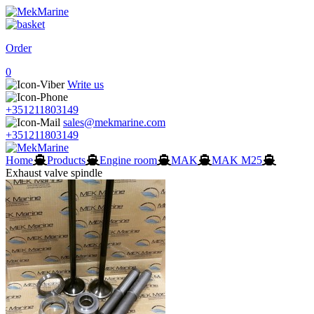
Order
0
Write us
+351211803149
sales@mekmarine.com
+351211803149
Home
Products
Engine room
MAK
MAK M25
Exhaust valve spindle