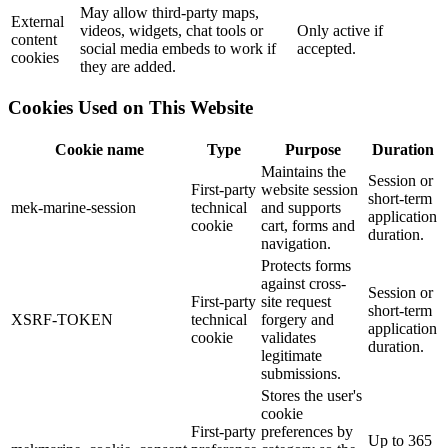
May allow third-party maps,
External
videos, widgets, chat tools or
Only active if
content
social media embeds to work if
accepted.
cookies
they are added.
Cookies Used on This Website
Cookie name
Type
Purpose
Duration
Maintains the
Session or
First-party
website session
short-term
mek-marine-session
technical
and supports
application
cookie
cart, forms and
duration.
navigation.
Protects forms
against cross-
Session or
First-party
site request
short-term
XSRF-TOKEN
technical
forgery and
application
cookie
validates
duration.
legitimate
submissions.
Stores the user's
cookie
First-party
preferences by
Up to 365