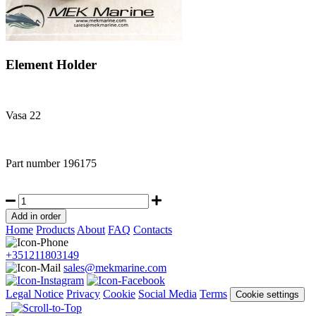
Element Holder
Vasa 22
Part number
196175
Home
Products
About
FAQ
Contacts
+351211803149
sales@mekmarine.com
Legal Notice
Privacy
Cookie
Social Media
Terms
Cookie settings