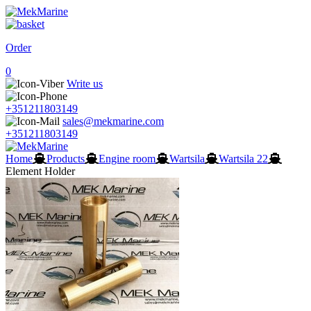
Order
0
Write us
+351211803149
sales@mekmarine.com
+351211803149
Home
Products
Engine room
Wartsila
Wartsila 22
Element Holder