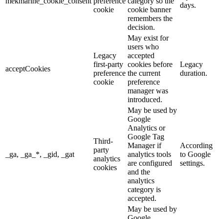
mekmarine_cookie_consent
preference
category so the
days.
cookie
cookie banner
remembers the
decision.
May exist for
users who
Legacy
accepted
first-party
cookies before
Legacy
acceptCookies
preference
the current
duration.
cookie
preference
manager was
introduced.
May be used by
Google
Analytics or
Google Tag
Third-
Manager if
According
party
_ga, _ga_*, _gid, _gat
analytics tools
to Google
analytics
are configured
settings.
cookies
and the
analytics
category is
accepted.
May be used by
Google