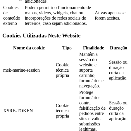
adicionadas.
Cookies
Podem permitir o funcionamento de
de
mapas, vídeos, widgets, chat ou
Ativas apenas se
conteúdo
incorporações de redes sociais de
forem aceites.
externo
terceiros, caso sejam adicionados.
Cookies Utilizadas Neste Website
Nome da cookie
Tipo
Finalidade
Duração
Mantém a
sessão do
Sessão ou
Cookie
website e
duração
mek-marine-session
técnica
suporta
curta da
própria
carrinho,
aplicação.
formulários e
navegação.
Protege
formulários
contra
Sessão ou
Cookie
falsificação de
duração
XSRF-TOKEN
técnica
pedidos entre
curta da
própria
sites e valida
aplicação.
submissões
legítimas.