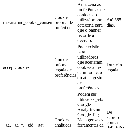
Armazena as
preferências de
cookies do
Cookie
utilizador por
Até 365
mekmarine_cookie_consent
própria de
categoria para
dias.
preferências
que o banner
recorde a
decisão.
Pode existir
para
utilizadores
Cookie
que aceitaram
própria
Duração
acceptCookies
cookies antes
legada de
legada.
da introdução
preferências
do atual gestor
de
preferências.
Podem ser
utilizadas pelo
Google
Analytics ou
De
Google Tag
acordo
Cookies
Manager se as
com as
_ga, _ga_*, _gid, _gat
analíticas
ferramentas de
definições