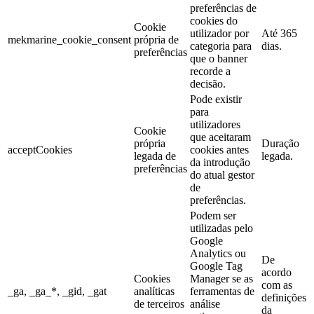
preferências de
cookies do
Cookie
utilizador por
Até 365
mekmarine_cookie_consent
própria de
categoria para
dias.
preferências
que o banner
recorde a
decisão.
Pode existir
para
utilizadores
Cookie
que aceitaram
própria
Duração
acceptCookies
cookies antes
legada de
legada.
da introdução
preferências
do atual gestor
de
preferências.
Podem ser
utilizadas pelo
Google
Analytics ou
De
Google Tag
acordo
Cookies
Manager se as
com as
_ga, _ga_*, _gid, _gat
analíticas
ferramentas de
definições
de terceiros
análise
da