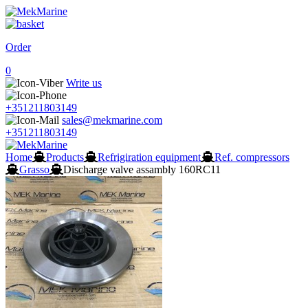
Order
0
Write us
+351211803149
sales@mekmarine.com
+351211803149
Home
Products
Refrigiration equipment
Ref. compressors
Grasso
Discharge valve assambly 160RC11