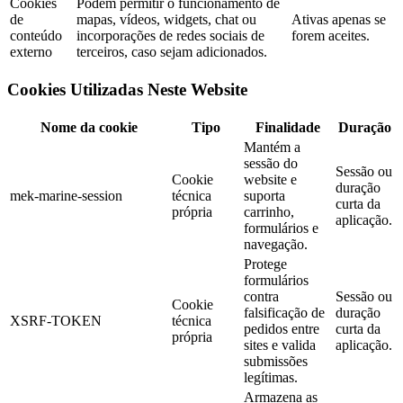
Cookies
Podem permitir o funcionamento de
de
mapas, vídeos, widgets, chat ou
Ativas apenas se
conteúdo
incorporações de redes sociais de
forem aceites.
externo
terceiros, caso sejam adicionados.
Cookies Utilizadas Neste Website
Nome da cookie
Tipo
Finalidade
Duração
Mantém a
sessão do
Sessão ou
Cookie
website e
duração
mek-marine-session
técnica
suporta
curta da
própria
carrinho,
aplicação.
formulários e
navegação.
Protege
formulários
contra
Sessão ou
Cookie
falsificação de
duração
XSRF-TOKEN
técnica
pedidos entre
curta da
própria
sites e valida
aplicação.
submissões
legítimas.
Armazena as