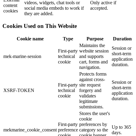
videos, widgets, chat tools or
Only active if
content
social media embeds to work if
accepted.
cookies
they are added.
Cookies Used on This Website
Cookie name
Type
Purpose
Duration
Maintains the
Session or
First-party
website session
short-term
mek-marine-session
technical
and supports
application
cookie
cart, forms and
duration.
navigation.
Protects forms
against cross-
Session or
First-party
site request
short-term
XSRF-TOKEN
technical
forgery and
application
cookie
validates
duration.
legitimate
submissions.
Stores the user's
cookie
First-party
preferences by
Up to 365
mekmarine_cookie_consent
preference
category so the
days.
cookie
cookie banner