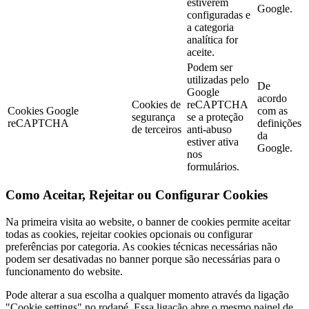
estiverem
Google.
configuradas e
a categoria
analítica for
aceite.
Podem ser
utilizadas pelo
De
Google
acordo
Cookies de
reCAPTCHA
Cookies Google
com as
segurança
se a proteção
reCAPTCHA
definições
de terceiros
anti-abuso
da
estiver ativa
Google.
nos
formulários.
Como Aceitar, Rejeitar ou Configurar Cookies
Na primeira visita ao website, o banner de cookies permite aceitar
todas as cookies, rejeitar cookies opcionais ou configurar
preferências por categoria. As cookies técnicas necessárias não
podem ser desativadas no banner porque são necessárias para o
funcionamento do website.
Pode alterar a sua escolha a qualquer momento através da ligação
"Cookie settings" no rodapé. Essa ligação abre o mesmo painel de