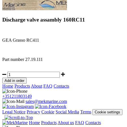
Discharge valve assambly 160RC11
GEA Grasso RC411
Part number
27.19.111
Home
Products
About
FAQ
Contacts
+351211803149
sales@mekmarine.com
Legal Notice
Privacy
Cookie
Social Media
Terms
Cookie settings
Home
Products
About us
FAQ
Contacts