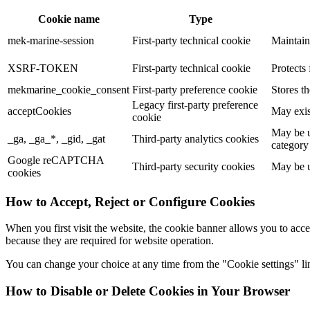
Cookie name
Type
mek-marine-session
First-party technical cookie
Maintain
XSRF-TOKEN
First-party technical cookie
Protects 
mekmarine_cookie_consent
First-party preference cookie
Stores t
Legacy first-party preference
acceptCookies
May exis
cookie
May be u
_ga, _ga_*, _gid, _gat
Third-party analytics cookies
category
Google reCAPTCHA
Third-party security cookies
May be u
cookies
How to Accept, Reject or Configure Cookies
When you first visit the website, the cookie banner allows you to acce
because they are required for website operation.
You can change your choice at any time from the "Cookie settings" lin
How to Disable or Delete Cookies in Your Browser