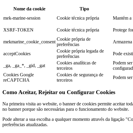
Nome da cookie
Tipo
mek-marine-session
Cookie técnica própria
Mantém a s
XSRF-TOKEN
Cookie técnica própria
Protege for
Cookie própria de
mekmarine_cookie_consent
Armazena a
preferências
Cookie própria legada de
acceptCookies
Pode existi
preferências
Cookies analíticas de
Podem ser 
_ga, _ga_*, _gid, _gat
terceiros
configurada
Cookies Google
Cookies de segurança de
Podem ser 
reCAPTCHA
terceiros
Como Aceitar, Rejeitar ou Configurar Cookies
Na primeira visita ao website, o banner de cookies permite aceitar tod
no banner porque são necessárias para o funcionamento do website.
Pode alterar a sua escolha a qualquer momento através da ligação "Coo
preferências atualizadas.