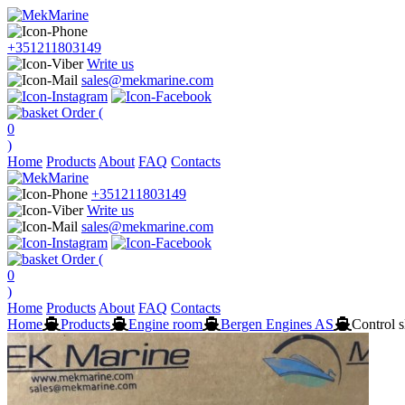
+351211803149
Write us
sales@mekmarine.com
Order (
0
)
Home
Products
About
FAQ
Contacts
+351211803149
Write us
sales@mekmarine.com
Order (
0
)
Home
Products
About
FAQ
Contacts
Home
Products
Engine room
Bergen Engines AS
Control 