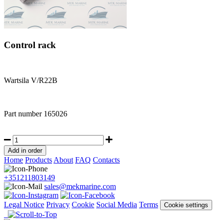
Control rack
Wartsila V/R22B
Part number
165026
Home
Products
About
FAQ
Contacts
+351211803149
sales@mekmarine.com
Legal Notice
Privacy
Cookie
Social Media
Terms
Cookie settings