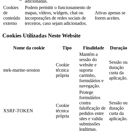
adicionadas.
Cookies
Podem permitir o funcionamento de
de
mapas, vídeos, widgets, chat ou
Ativas apenas se
conteúdo
incorporações de redes sociais de
forem aceites.
externo
terceiros, caso sejam adicionados.
Cookies Utilizadas Neste Website
Nome da cookie
Tipo
Finalidade
Duração
Mantém a
sessão do
Sessão ou
Cookie
website e
duração
mek-marine-session
técnica
suporta
curta da
própria
carrinho,
aplicação.
formulários e
navegação.
Protege
formulários
contra
Sessão ou
Cookie
falsificação de
duração
XSRF-TOKEN
técnica
pedidos entre
curta da
própria
sites e valida
aplicação.
submissões
legítimas.