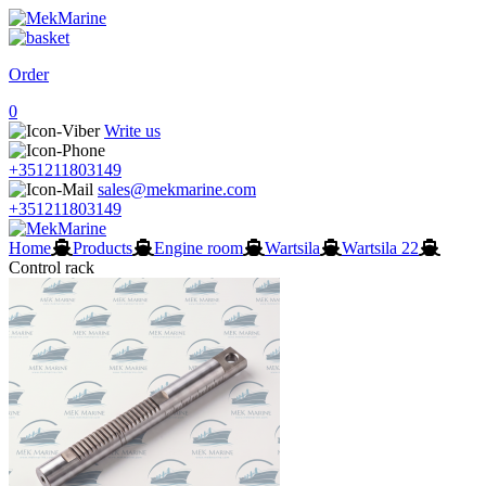
Order
0
Write us
+351211803149
sales@mekmarine.com
+351211803149
Home
Products
Engine room
Wartsila
Wartsila 22
Control rack