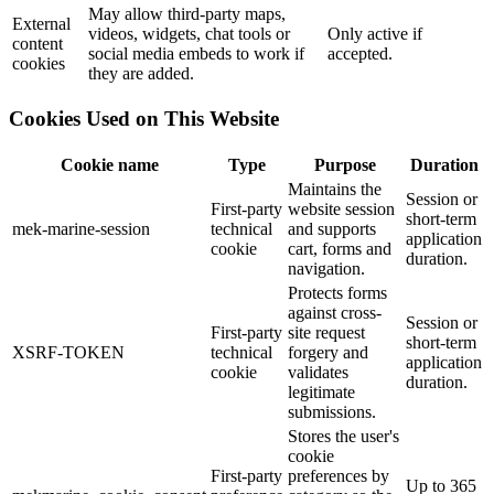
May allow third-party maps,
External
videos, widgets, chat tools or
Only active if
content
social media embeds to work if
accepted.
cookies
they are added.
Cookies Used on This Website
Cookie name
Type
Purpose
Duration
Maintains the
Session or
First-party
website session
short-term
mek-marine-session
technical
and supports
application
cookie
cart, forms and
duration.
navigation.
Protects forms
against cross-
Session or
First-party
site request
short-term
XSRF-TOKEN
technical
forgery and
application
cookie
validates
duration.
legitimate
submissions.
Stores the user's
cookie
First-party
preferences by
Up to 365