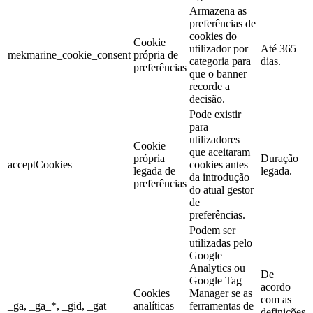
Armazena as
preferências de
cookies do
Cookie
utilizador por
Até 365
mekmarine_cookie_consent
própria de
categoria para
dias.
preferências
que o banner
recorde a
decisão.
Pode existir
para
utilizadores
Cookie
que aceitaram
própria
Duração
acceptCookies
cookies antes
legada de
legada.
da introdução
preferências
do atual gestor
de
preferências.
Podem ser
utilizadas pelo
Google
Analytics ou
De
Google Tag
acordo
Cookies
Manager se as
com as
_ga, _ga_*, _gid, _gat
analíticas
ferramentas de
definições