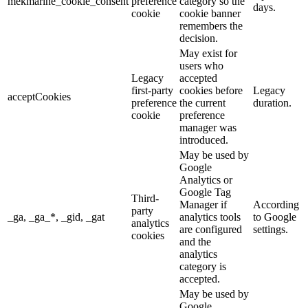
mekmarine_cookie_consent
preference
category so the
days.
cookie
cookie banner
remembers the
decision.
May exist for
users who
Legacy
accepted
first-party
cookies before
Legacy
acceptCookies
preference
the current
duration.
cookie
preference
manager was
introduced.
May be used by
Google
Analytics or
Google Tag
Third-
Manager if
According
party
_ga, _ga_*, _gid, _gat
analytics tools
to Google
analytics
are configured
settings.
cookies
and the
analytics
category is
accepted.
May be used by
Google