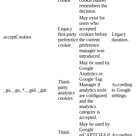
cookie
cookie banner
remembers the
decision.
May exist for
users who
Legacy
accepted
first-party
cookies before
Legacy
acceptCookies
preference
the current
duration.
cookie
preference
manager was
introduced.
May be used by
Google
Analytics or
Google Tag
Third-
Manager if
According
party
_ga, _ga_*, _gid, _gat
analytics tools
to Google
analytics
are configured
settings.
cookies
and the
analytics
category is
accepted.
May be used by
Google
Third-
reCAPTCHA if
According