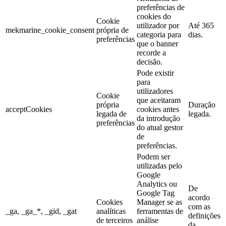
preferências de
cookies do
Cookie
utilizador por
Até 365
mekmarine_cookie_consent
própria de
categoria para
dias.
preferências
que o banner
recorde a
decisão.
Pode existir
para
utilizadores
Cookie
que aceitaram
própria
Duração
acceptCookies
cookies antes
legada de
legada.
da introdução
preferências
do atual gestor
de
preferências.
Podem ser
utilizadas pelo
Google
Analytics ou
De
Google Tag
acordo
Cookies
Manager se as
com as
_ga, _ga_*, _gid, _gat
analíticas
ferramentas de
definições
de terceiros
análise
da