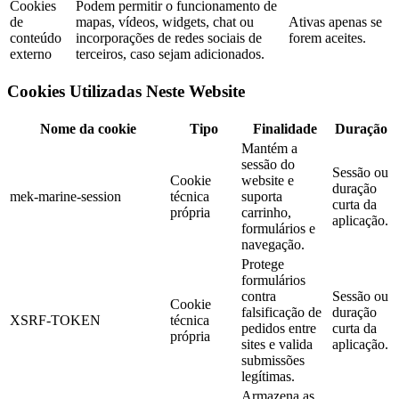
Cookies
Podem permitir o funcionamento de
de
mapas, vídeos, widgets, chat ou
Ativas apenas se
conteúdo
incorporações de redes sociais de
forem aceites.
externo
terceiros, caso sejam adicionados.
Cookies Utilizadas Neste Website
Nome da cookie
Tipo
Finalidade
Duração
Mantém a
sessão do
Sessão ou
Cookie
website e
duração
mek-marine-session
técnica
suporta
curta da
própria
carrinho,
aplicação.
formulários e
navegação.
Protege
formulários
contra
Sessão ou
Cookie
falsificação de
duração
XSRF-TOKEN
técnica
pedidos entre
curta da
própria
sites e valida
aplicação.
submissões
legítimas.
Armazena as