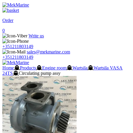
Order
0
Write us
+351211803149
sales@mekmarine.com
+351211803149
Home
Products
Engine room
Wartsila
Wartsila VASA
24TS
Circulating pump assy