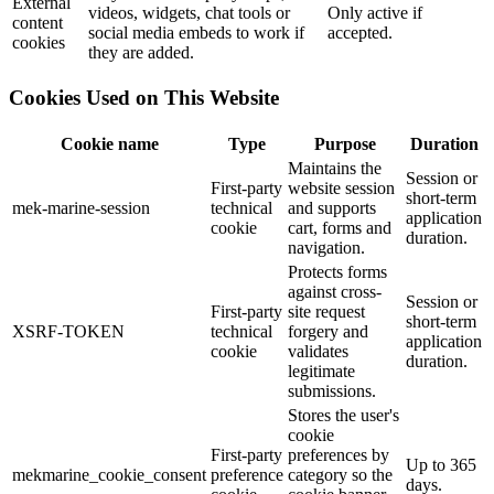
External
videos, widgets, chat tools or
Only active if
content
social media embeds to work if
accepted.
cookies
they are added.
Cookies Used on This Website
Cookie name
Type
Purpose
Duration
Maintains the
Session or
First-party
website session
short-term
mek-marine-session
technical
and supports
application
cookie
cart, forms and
duration.
navigation.
Protects forms
against cross-
Session or
First-party
site request
short-term
XSRF-TOKEN
technical
forgery and
application
cookie
validates
duration.
legitimate
submissions.
Stores the user's
cookie
First-party
preferences by
Up to 365
mekmarine_cookie_consent
preference
category so the
days.