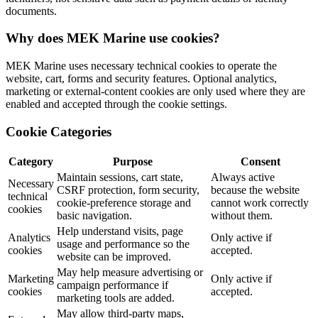
documents.
Why does MEK Marine use cookies?
MEK Marine uses necessary technical cookies to operate the
website, cart, forms and security features. Optional analytics,
marketing or external-content cookies are only used where they are
enabled and accepted through the cookie settings.
Cookie Categories
Category
Purpose
Consent
Maintain sessions, cart state,
Always active
Necessary
CSRF protection, form security,
because the website
technical
cookie-preference storage and
cannot work correctly
cookies
basic navigation.
without them.
Help understand visits, page
Analytics
Only active if
usage and performance so the
cookies
accepted.
website can be improved.
May help measure advertising or
Marketing
Only active if
campaign performance if
cookies
accepted.
marketing tools are added.
May allow third-party maps,