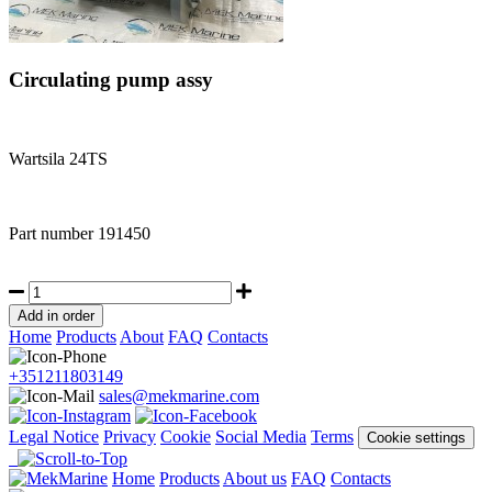
Circulating pump assy
Wartsila 24TS
Part number
191450
Home
Products
About
FAQ
Contacts
+351211803149
sales@mekmarine.com
Legal Notice
Privacy
Cookie
Social Media
Terms
Cookie settings
Home
Products
About us
FAQ
Contacts