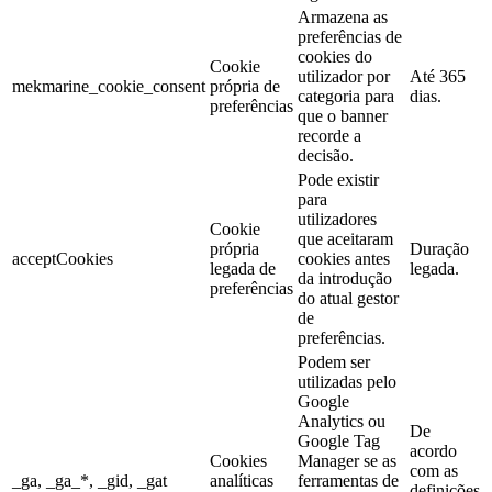
Armazena as
preferências de
cookies do
Cookie
utilizador por
Até 365
mekmarine_cookie_consent
própria de
categoria para
dias.
preferências
que o banner
recorde a
decisão.
Pode existir
para
utilizadores
Cookie
que aceitaram
própria
Duração
acceptCookies
cookies antes
legada de
legada.
da introdução
preferências
do atual gestor
de
preferências.
Podem ser
utilizadas pelo
Google
Analytics ou
De
Google Tag
acordo
Cookies
Manager se as
com as
_ga, _ga_*, _gid, _gat
analíticas
ferramentas de
definições