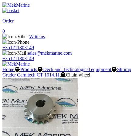
Order
0
Write us
+351211803149
sales@mekmarine.com
+351211803149
Home
Products
Deck and Technological equipment
Shrimp
Grader Carnitech CT 1014.11
Chain wheel