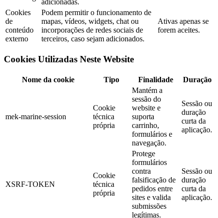
adicionadas.
Cookies
Podem permitir o funcionamento de
de
mapas, vídeos, widgets, chat ou
Ativas apenas se
conteúdo
incorporações de redes sociais de
forem aceites.
externo
terceiros, caso sejam adicionados.
Cookies Utilizadas Neste Website
Nome da cookie
Tipo
Finalidade
Duração
Mantém a
sessão do
Sessão ou
Cookie
website e
duração
mek-marine-session
técnica
suporta
curta da
própria
carrinho,
aplicação.
formulários e
navegação.
Protege
formulários
contra
Sessão ou
Cookie
falsificação de
duração
XSRF-TOKEN
técnica
pedidos entre
curta da
própria
sites e valida
aplicação.
submissões
legítimas.