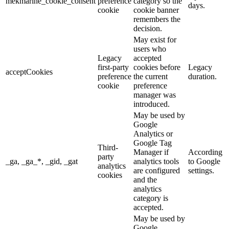
mekmarine_cookie_consent
preference
category so the
days.
cookie
cookie banner
remembers the
decision.
May exist for
users who
Legacy
accepted
first-party
cookies before
Legacy
acceptCookies
preference
the current
duration.
cookie
preference
manager was
introduced.
May be used by
Google
Analytics or
Google Tag
Third-
Manager if
According
party
_ga, _ga_*, _gid, _gat
analytics tools
to Google
analytics
are configured
settings.
cookies
and the
analytics
category is
accepted.
May be used by
Google