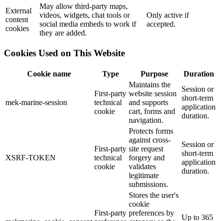
May allow third-party maps,
External
videos, widgets, chat tools or
Only active if
content
social media embeds to work if
accepted.
cookies
they are added.
Cookies Used on This Website
Cookie name
Type
Purpose
Duration
Maintains the
Session or
First-party
website session
short-term
mek-marine-session
technical
and supports
application
cookie
cart, forms and
duration.
navigation.
Protects forms
against cross-
Session or
First-party
site request
short-term
XSRF-TOKEN
technical
forgery and
application
cookie
validates
duration.
legitimate
submissions.
Stores the user's
cookie
First-party
preferences by
Up to 365