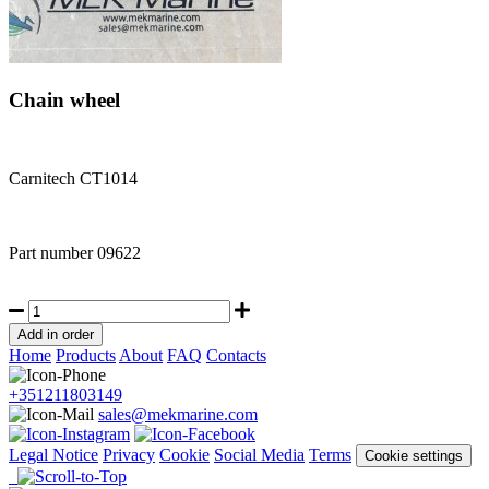
Chain wheel
Carnitech CT1014
Part number
09622
Home
Products
About
FAQ
Contacts
+351211803149
sales@mekmarine.com
Legal Notice
Privacy
Cookie
Social Media
Terms
Cookie settings