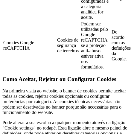
configuradas e
a categoria
analítica for
aceite.
Podem ser
utilizadas pelo
De
Google
acordo
Cookies de
reCAPTCHA
Cookies Google
com as
segurança
se a proteção
reCAPTCHA
definições
de terceiros
anti-abuso
da
estiver ativa
Google.
nos
formulários.
Como Aceitar, Rejeitar ou Configurar Cookies
Na primeira visita ao website, o banner de cookies permite aceitar
todas as cookies, rejeitar cookies opcionais ou configurar
preferências por categoria. As cookies técnicas necessárias não
podem ser desativadas no banner porque são necessárias para o
funcionamento do website.
Pode alterar a sua escolha a qualquer momento através da ligação
"Cookie settings" no rodapé. Essa ligação abre o mesmo painel de
definições, onde pode ativar ou desativar categorias opcionais e