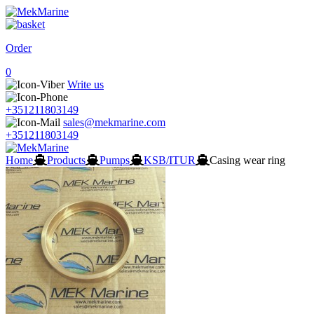
Order
0
Write us
+351211803149
sales@mekmarine.com
+351211803149
Home
Products
Pumps
KSB/ITUR
Casing wear ring