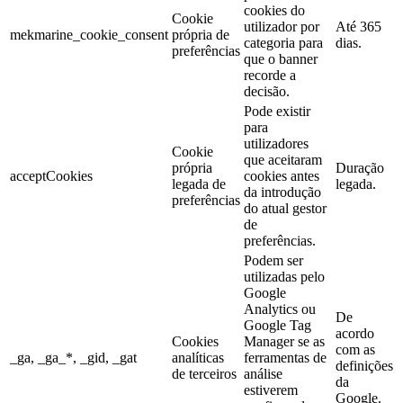
cookies do
Cookie
utilizador por
Até 365
mekmarine_cookie_consent
própria de
categoria para
dias.
preferências
que o banner
recorde a
decisão.
Pode existir
para
utilizadores
Cookie
que aceitaram
própria
Duração
acceptCookies
cookies antes
legada de
legada.
da introdução
preferências
do atual gestor
de
preferências.
Podem ser
utilizadas pelo
Google
Analytics ou
De
Google Tag
acordo
Cookies
Manager se as
com as
_ga, _ga_*, _gid, _gat
analíticas
ferramentas de
definições
de terceiros
análise
da
estiverem
Google.