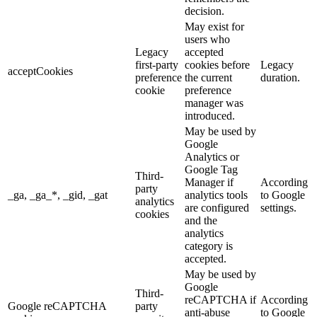
decision.
May exist for
users who
Legacy
accepted
first-party
cookies before
Legacy
acceptCookies
preference
the current
duration.
cookie
preference
manager was
introduced.
May be used by
Google
Analytics or
Google Tag
Third-
Manager if
According
party
_ga, _ga_*, _gid, _gat
analytics tools
to Google
analytics
are configured
settings.
cookies
and the
analytics
category is
accepted.
May be used by
Google
Third-
reCAPTCHA if
According
Google reCAPTCHA
party
anti-abuse
to Google