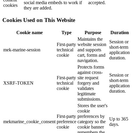
social media embeds to work if
accepted.
cookies
they are added.
Cookies Used on This Website
Cookie name
Type
Purpose
Duration
Maintains the
Session or
First-party
website session
short-term
mek-marine-session
technical
and supports
application
cookie
cart, forms and
duration.
navigation.
Protects forms
against cross-
Session or
First-party
site request
short-term
XSRF-TOKEN
technical
forgery and
application
cookie
validates
duration.
legitimate
submissions.
Stores the user's
cookie
First-party
preferences by
Up to 365
mekmarine_cookie_consent
preference
category so the
days.
cookie
cookie banner
remembers the