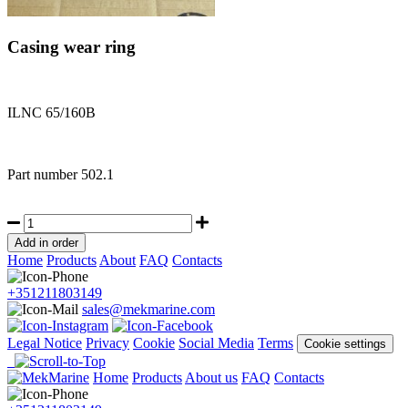
Casing wear ring
ILNC 65/160B
Part number
502.1
Home
Products
About
FAQ
Contacts
+351211803149
sales@mekmarine.com
Legal Notice
Privacy
Cookie
Social Media
Terms
Cookie settings
Home
Products
About us
FAQ
Contacts