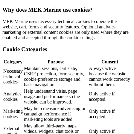
Why does MEK Marine use cookies?
MEK Marine uses necessary technical cookies to operate the
website, cart, forms and security features. Optional analytics,
marketing or external-content cookies are only used where they are
enabled and accepted through the cookie settings.
Cookie Categories
Category
Purpose
Consent
Maintain sessions, cart state,
Always active
Necessary
CSRF protection, form security,
because the website
technical
cookie-preference storage and
cannot work correctly
cookies
basic navigation.
without them.
Help understand visits, page
Analytics
Only active if
usage and performance so the
cookies
accepted.
website can be improved.
May help measure advertising or
Marketing
Only active if
campaign performance if
cookies
accepted.
marketing tools are added.
May allow third-party maps,
External
videos, widgets, chat tools or
Only active if
content