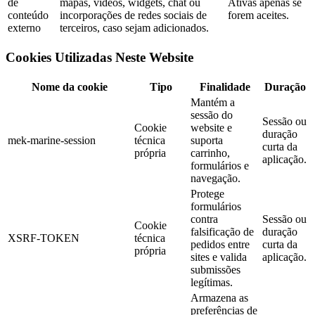
de
mapas, vídeos, widgets, chat ou
Ativas apenas se
conteúdo
incorporações de redes sociais de
forem aceites.
externo
terceiros, caso sejam adicionados.
Cookies Utilizadas Neste Website
Nome da cookie
Tipo
Finalidade
Duração
Mantém a
sessão do
Sessão ou
Cookie
website e
duração
mek-marine-session
técnica
suporta
curta da
própria
carrinho,
aplicação.
formulários e
navegação.
Protege
formulários
contra
Sessão ou
Cookie
falsificação de
duração
XSRF-TOKEN
técnica
pedidos entre
curta da
própria
sites e valida
aplicação.
submissões
legítimas.
Armazena as
preferências de