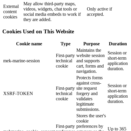
May allow third-party maps,
External
videos, widgets, chat tools or
Only active if
content
social media embeds to work if
accepted.
cookies
they are added.
Cookies Used on This Website
Cookie name
Type
Purpose
Duration
Maintains the
Session or
First-party
website session
short-term
mek-marine-session
technical
and supports
application
cookie
cart, forms and
duration.
navigation.
Protects forms
against cross-
Session or
First-party
site request
short-term
XSRF-TOKEN
technical
forgery and
application
cookie
validates
duration.
legitimate
submissions.
Stores the user's
cookie
First-party
preferences by
Up to 365