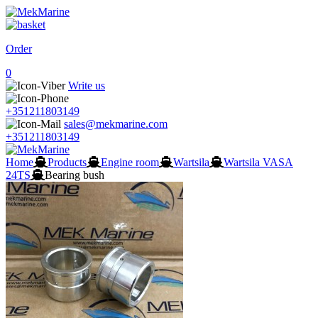
Order
0
Write us
+351211803149
sales@mekmarine.com
+351211803149
Home
Products
Engine room
Wartsila
Wartsila VASA
24TS
Bearing bush