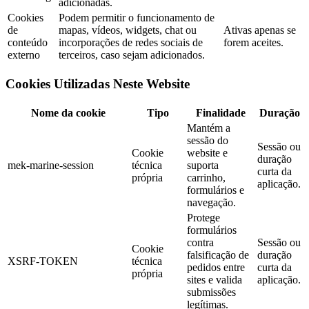
adicionadas.
Cookies
Podem permitir o funcionamento de
de
mapas, vídeos, widgets, chat ou
Ativas apenas se
conteúdo
incorporações de redes sociais de
forem aceites.
externo
terceiros, caso sejam adicionados.
Cookies Utilizadas Neste Website
Nome da cookie
Tipo
Finalidade
Duração
Mantém a
sessão do
Sessão ou
Cookie
website e
duração
mek-marine-session
técnica
suporta
curta da
própria
carrinho,
aplicação.
formulários e
navegação.
Protege
formulários
contra
Sessão ou
Cookie
falsificação de
duração
XSRF-TOKEN
técnica
pedidos entre
curta da
própria
sites e valida
aplicação.
submissões
legítimas.