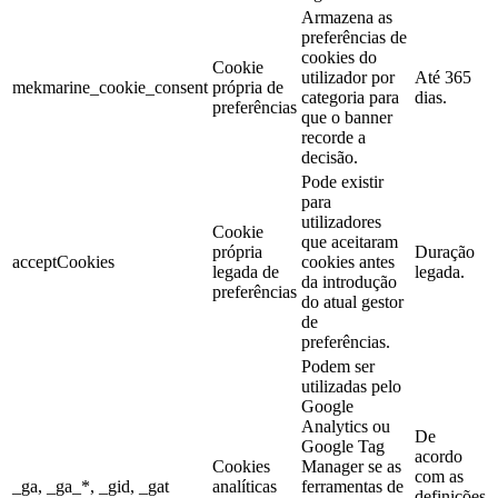
Armazena as
preferências de
cookies do
Cookie
utilizador por
Até 365
mekmarine_cookie_consent
própria de
categoria para
dias.
preferências
que o banner
recorde a
decisão.
Pode existir
para
utilizadores
Cookie
que aceitaram
própria
Duração
acceptCookies
cookies antes
legada de
legada.
da introdução
preferências
do atual gestor
de
preferências.
Podem ser
utilizadas pelo
Google
Analytics ou
De
Google Tag
acordo
Cookies
Manager se as
com as
_ga, _ga_*, _gid, _gat
analíticas
ferramentas de
definições