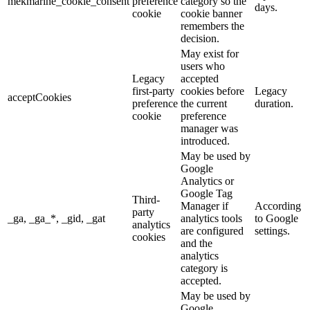
mekmarine_cookie_consent
preference
category so the
days.
cookie
cookie banner
remembers the
decision.
May exist for
users who
Legacy
accepted
first-party
cookies before
Legacy
acceptCookies
preference
the current
duration.
cookie
preference
manager was
introduced.
May be used by
Google
Analytics or
Google Tag
Third-
Manager if
According
party
_ga, _ga_*, _gid, _gat
analytics tools
to Google
analytics
are configured
settings.
cookies
and the
analytics
category is
accepted.
May be used by
Google