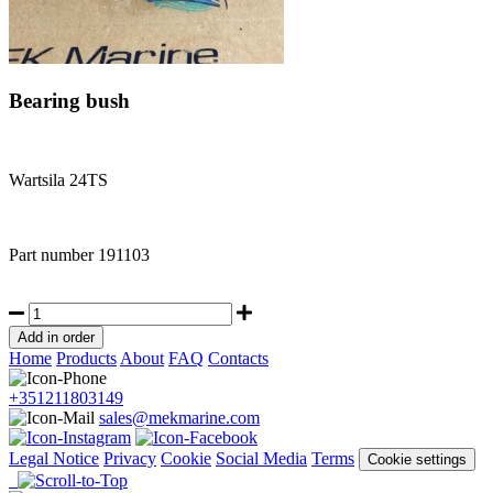
Bearing bush
Wartsila 24TS
Part number
191103
Home
Products
About
FAQ
Contacts
+351211803149
sales@mekmarine.com
Legal Notice
Privacy
Cookie
Social Media
Terms
Cookie settings