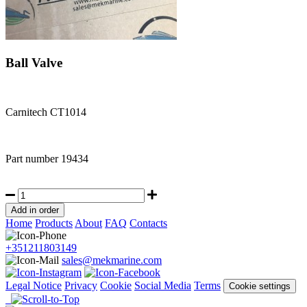
Ball Valve
Carnitech CT1014
Part number
19434
Home
Products
About
FAQ
Contacts
+351211803149
sales@mekmarine.com
Legal Notice
Privacy
Cookie
Social Media
Terms
Cookie settings