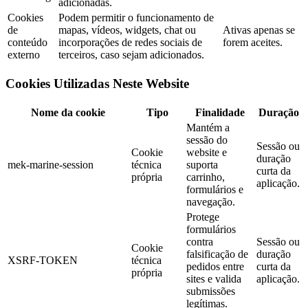
adicionadas.
Cookies
Podem permitir o funcionamento de
de
mapas, vídeos, widgets, chat ou
Ativas apenas se
conteúdo
incorporações de redes sociais de
forem aceites.
externo
terceiros, caso sejam adicionados.
Cookies Utilizadas Neste Website
Nome da cookie
Tipo
Finalidade
Duração
Mantém a
sessão do
Sessão ou
Cookie
website e
duração
mek-marine-session
técnica
suporta
curta da
própria
carrinho,
aplicação.
formulários e
navegação.
Protege
formulários
contra
Sessão ou
Cookie
falsificação de
duração
XSRF-TOKEN
técnica
pedidos entre
curta da
própria
sites e valida
aplicação.
submissões
legítimas.