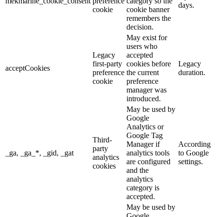
mekmarine_cookie_consent
preference
category so the
days.
cookie
cookie banner
remembers the
decision.
May exist for
users who
Legacy
accepted
first-party
cookies before
Legacy
acceptCookies
preference
the current
duration.
cookie
preference
manager was
introduced.
May be used by
Google
Analytics or
Google Tag
Third-
Manager if
According
party
_ga, _ga_*, _gid, _gat
analytics tools
to Google
analytics
are configured
settings.
cookies
and the
analytics
category is
accepted.
May be used by
Google