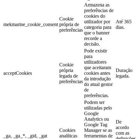
Armazena as
preferências de
cookies do
Cookie
utilizador por
Até 365
mekmarine_cookie_consent
própria de
categoria para
dias.
preferências
que o banner
recorde a
decisão.
Pode existir
para
utilizadores
Cookie
que aceitaram
própria
Duração
acceptCookies
cookies antes
legada de
legada.
da introdução
preferências
do atual gestor
de
preferências.
Podem ser
utilizadas pelo
Google
Analytics ou
De
Google Tag
acordo
Cookies
Manager se as
com as
_ga, _ga_*, _gid, _gat
analíticas
ferramentas de
definições