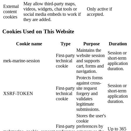
May allow third-party maps,
External
videos, widgets, chat tools or
Only active if
content
social media embeds to work if
accepted.
cookies
they are added.
Cookies Used on This Website
Cookie name
Type
Purpose
Duration
Maintains the
Session or
First-party
website session
short-term
mek-marine-session
technical
and supports
application
cookie
cart, forms and
duration.
navigation.
Protects forms
against cross-
Session or
First-party
site request
short-term
XSRF-TOKEN
technical
forgery and
application
cookie
validates
duration.
legitimate
submissions.
Stores the user's
cookie
First-party
preferences by
Up to 365