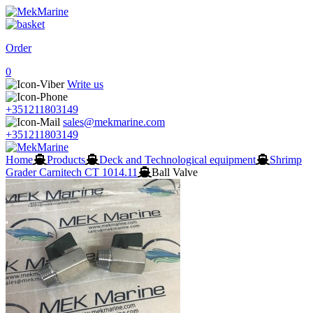
Order
0
Write us
+351211803149
sales@mekmarine.com
+351211803149
Home
Products
Deck and Technological equipment
Shrimp
Grader Carnitech CT 1014.11
Ball Valve