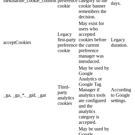
mekmarine_cookie_consent
preference
category so the
days.
cookie
cookie banner
remembers the
decision.
May exist for
users who
Legacy
accepted
first-party
cookies before
Legacy
acceptCookies
preference
the current
duration.
cookie
preference
manager was
introduced.
May be used by
Google
Analytics or
Google Tag
Third-
Manager if
According
party
_ga, _ga_*, _gid, _gat
analytics tools
to Google
analytics
are configured
settings.
cookies
and the
analytics
category is
accepted.
May be used by
Google