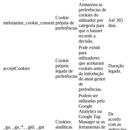
Armazena as
preferências de
cookies do
Cookie
utilizador por
Até 365
mekmarine_cookie_consent
própria de
categoria para
dias.
preferências
que o banner
recorde a
decisão.
Pode existir
para
utilizadores
Cookie
que aceitaram
própria
Duração
acceptCookies
cookies antes
legada de
legada.
da introdução
preferências
do atual gestor
de
preferências.
Podem ser
utilizadas pelo
Google
Analytics ou
De
Google Tag
acordo
Cookies
Manager se as
com as
_ga, _ga_*, _gid, _gat
analíticas
ferramentas de
definições