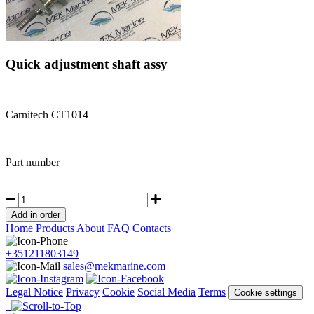
Quick adjustment shaft assy
Carnitech CT1014
Part number
Home
Products
About
FAQ
Contacts
+351211803149
sales@mekmarine.com
Legal Notice
Privacy
Cookie
Social Media
Terms
Cookie settings