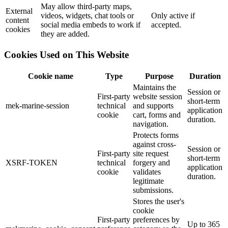
May allow third-party maps,
External
videos, widgets, chat tools or
Only active if
content
social media embeds to work if
accepted.
cookies
they are added.
Cookies Used on This Website
Cookie name
Type
Purpose
Duration
Maintains the
Session or
First-party
website session
short-term
mek-marine-session
technical
and supports
application
cookie
cart, forms and
duration.
navigation.
Protects forms
against cross-
Session or
First-party
site request
short-term
XSRF-TOKEN
technical
forgery and
application
cookie
validates
duration.
legitimate
submissions.
Stores the user's
cookie
First-party
preferences by
Up to 365