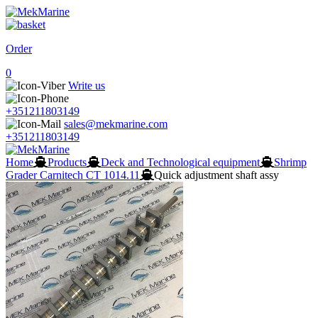
Order
0
Write us
+351211803149
sales@mekmarine.com
+351211803149
Home
Products
Deck and Technological equipment
Shrimp
Grader Carnitech CT 1014.11
Quick adjustment shaft assy