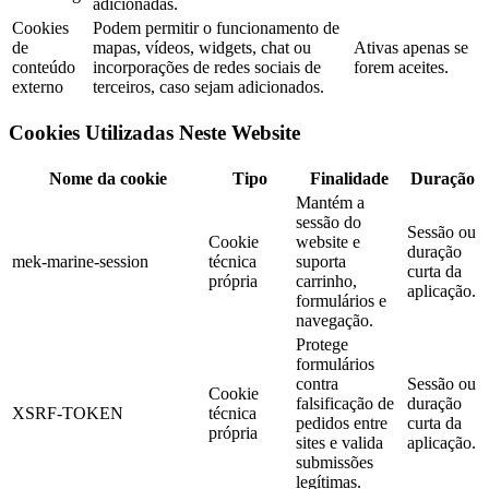
adicionadas.
Cookies
Podem permitir o funcionamento de
de
mapas, vídeos, widgets, chat ou
Ativas apenas se
conteúdo
incorporações de redes sociais de
forem aceites.
externo
terceiros, caso sejam adicionados.
Cookies Utilizadas Neste Website
Nome da cookie
Tipo
Finalidade
Duração
Mantém a
sessão do
Sessão ou
Cookie
website e
duração
mek-marine-session
técnica
suporta
curta da
própria
carrinho,
aplicação.
formulários e
navegação.
Protege
formulários
contra
Sessão ou
Cookie
falsificação de
duração
XSRF-TOKEN
técnica
pedidos entre
curta da
própria
sites e valida
aplicação.
submissões
legítimas.