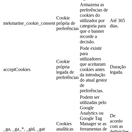
Armazena as
preferências de
cookies do
Cookie
utilizador por
Até 365
mekmarine_cookie_consent
própria de
categoria para
dias.
preferências
que o banner
recorde a
decisão.
Pode existir
para
utilizadores
Cookie
que aceitaram
própria
Duração
acceptCookies
cookies antes
legada de
legada.
da introdução
preferências
do atual gestor
de
preferências.
Podem ser
utilizadas pelo
Google
Analytics ou
De
Google Tag
acordo
Cookies
Manager se as
com as
_ga, _ga_*, _gid, _gat
analíticas
ferramentas de
definições