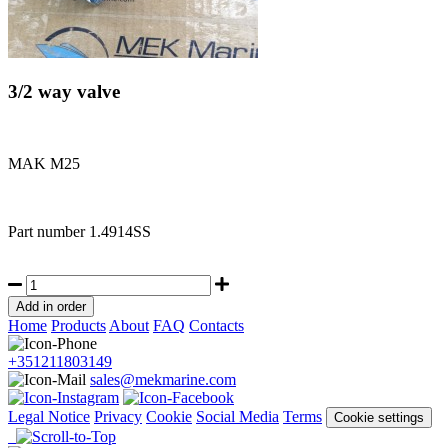
3/2 way valve
MAK M25
Part number
1.4914SS
Home
Products
About
FAQ
Contacts
+351211803149
sales@mekmarine.com
Legal Notice
Privacy
Cookie
Social Media
Terms
Cookie settings