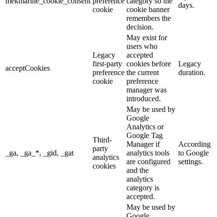
mekmarine_cookie_consent
preference
category so the
days.
cookie
cookie banner
remembers the
decision.
May exist for
users who
Legacy
accepted
first-party
cookies before
Legacy
acceptCookies
preference
the current
duration.
cookie
preference
manager was
introduced.
May be used by
Google
Analytics or
Google Tag
Third-
Manager if
According
party
_ga, _ga_*, _gid, _gat
analytics tools
to Google
analytics
are configured
settings.
cookies
and the
analytics
category is
accepted.
May be used by
Google