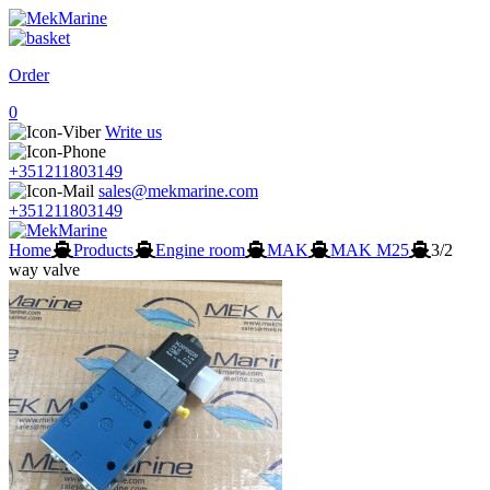
Order
0
Write us
+351211803149
sales@mekmarine.com
+351211803149
Home
Products
Engine room
MAK
MAK M25
3/2
way valve