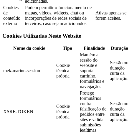
adicionadas.
Cookies
Podem permitir o funcionamento de
de
mapas, vídeos, widgets, chat ou
Ativas apenas se
conteúdo
incorporações de redes sociais de
forem aceites.
externo
terceiros, caso sejam adicionados.
Cookies Utilizadas Neste Website
Nome da cookie
Tipo
Finalidade
Duração
Mantém a
sessão do
Sessão ou
Cookie
website e
duração
mek-marine-session
técnica
suporta
curta da
própria
carrinho,
aplicação.
formulários e
navegação.
Protege
formulários
contra
Sessão ou
Cookie
falsificação de
duração
XSRF-TOKEN
técnica
pedidos entre
curta da
própria
sites e valida
aplicação.
submissões
legítimas.