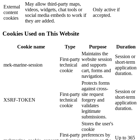
May allow third-party maps,
External
videos, widgets, chat tools or
Only active if
content
social media embeds to work if
accepted.
cookies
they are added.
Cookies Used on This Website
Cookie name
Type
Purpose
Duration
Maintains the
Session or
First-party
website session
short-term
mek-marine-session
technical
and supports
application
cookie
cart, forms and
duration.
navigation.
Protects forms
against cross-
Session or
First-party
site request
short-term
XSRF-TOKEN
technical
forgery and
application
cookie
validates
duration.
legitimate
submissions.
Stores the user's
cookie
First-party
preferences by
Up to 365