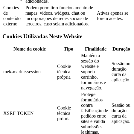
adicionadas.
Cookies
Podem permitir o funcionamento de
de
mapas, vídeos, widgets, chat ou
Ativas apenas se
conteúdo
incorporações de redes sociais de
forem aceites.
externo
terceiros, caso sejam adicionados.
Cookies Utilizadas Neste Website
Nome da cookie
Tipo
Finalidade
Duração
Mantém a
sessão do
Sessão ou
Cookie
website e
duração
mek-marine-session
técnica
suporta
curta da
própria
carrinho,
aplicação.
formulários e
navegação.
Protege
formulários
contra
Sessão ou
Cookie
falsificação de
duração
XSRF-TOKEN
técnica
pedidos entre
curta da
própria
sites e valida
aplicação.
submissões
legítimas.