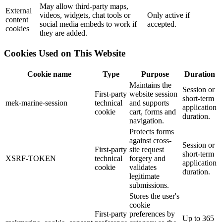
May allow third-party maps,
External
videos, widgets, chat tools or
Only active if
content
social media embeds to work if
accepted.
cookies
they are added.
Cookies Used on This Website
Cookie name
Type
Purpose
Duration
Maintains the
Session or
First-party
website session
short-term
mek-marine-session
technical
and supports
application
cookie
cart, forms and
duration.
navigation.
Protects forms
against cross-
Session or
First-party
site request
short-term
XSRF-TOKEN
technical
forgery and
application
cookie
validates
duration.
legitimate
submissions.
Stores the user's
cookie
First-party
preferences by
Up to 365