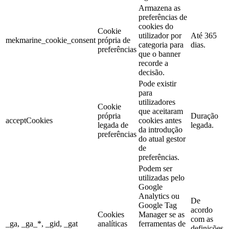
Armazena as
preferências de
cookies do
Cookie
utilizador por
Até 365
mekmarine_cookie_consent
própria de
categoria para
dias.
preferências
que o banner
recorde a
decisão.
Pode existir
para
utilizadores
Cookie
que aceitaram
própria
Duração
acceptCookies
cookies antes
legada de
legada.
da introdução
preferências
do atual gestor
de
preferências.
Podem ser
utilizadas pelo
Google
Analytics ou
De
Google Tag
acordo
Cookies
Manager se as
com as
_ga, _ga_*, _gid, _gat
analíticas
ferramentas de
definições