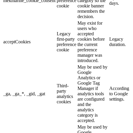
mekmarine_cookie_consent
preference
category so the
days.
cookie
cookie banner
remembers the
decision.
May exist for
users who
Legacy
accepted
first-party
cookies before
Legacy
acceptCookies
preference
the current
duration.
cookie
preference
manager was
introduced.
May be used by
Google
Analytics or
Google Tag
Third-
Manager if
According
party
_ga, _ga_*, _gid, _gat
analytics tools
to Google
analytics
are configured
settings.
cookies
and the
analytics
category is
accepted.
May be used by
Google