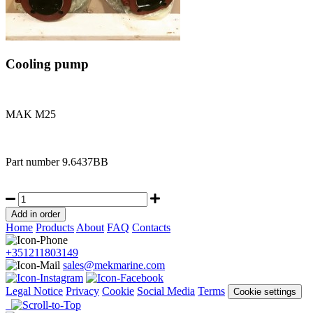
Cooling pump
MAK M25
Part number
9.6437BB
Home
Products
About
FAQ
Contacts
+351211803149
sales@mekmarine.com
Legal Notice
Privacy
Cookie
Social Media
Terms
Cookie settings