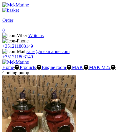
Order
0
Write us
+351211803149
sales@mekmarine.com
+351211803149
Home
Products
Engine room
MAK
MAK M25
Cooling pump